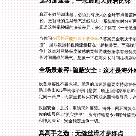
选对加速器，一念逍遥天涯若比邻
真正有效的加速器，必须拥有强大的全球节点覆盖网
径。更智能的是AI动态选线能力，系统能实时分析
正是这种毫秒级的决策差异，决定了你在《一念逍
当你问
在国外还能打装甲战争吗
？答案完全取决于
道”，游戏数据和视频流量
争》这类对网络极度敏感的
长时间鏖战的底气。想象一下在海外长时间挂机刷
全场景兼容+隐蔽安全：这才是海外
设备兼容性不容忽视。优秀的加速器需要支持你在任
路上掏出iOS手机做个宗门悬赏，晚上回到家拿起i
定同一账户，无需重复购买订阅或来回切换登录，
数据安全，是另一重隐形的屏障。海外上网环境复
你的账号穿上“灵宝护甲”。所有传输指令和账号信
和神兵法宝，安全稳定压倒一切。
真高手之选：无缝丝滑才是终点