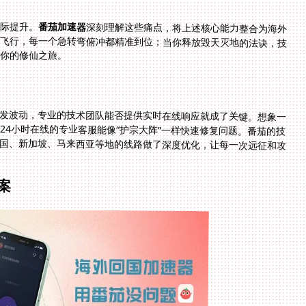
实际提升。
番茄加速器
深刻理解这些痛点，将上述核心能力整合为海外
玩家的制胜利器。当你启动它在《一念逍遥》中御剑飞行，每一个急转弯俯冲都精准到位；当你释放毁天灭地的法诀，技
你的修仙之旅。
发波动，专业的技术团队能否提供实时在线响应就成了关键。想象一
24小时在线的专业客服能像“护宗大阵”一样快速修复问题。番茄的技
国、新加坡、马来西亚等地的线路做了深度优化，让每一次远征和攻
案