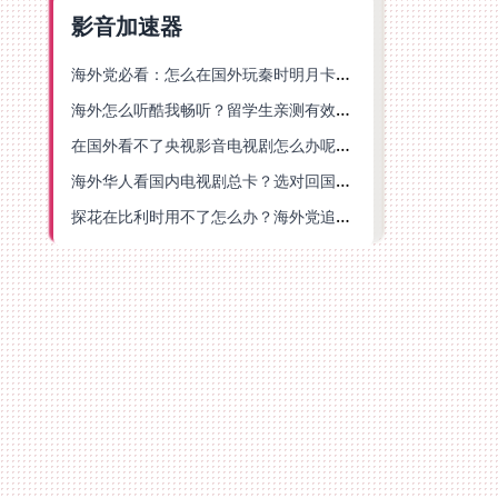
影音加速器
海外党必看：怎么在国外玩秦时明月卡牌版？附豆瓣EZCast地区限制破解法
海外怎么听酷我畅听？留学生亲测有效的华语内容解锁指南
在国外看不了央视影音电视剧怎么办呢？海外党亲测有效的回国加速方案
海外华人看国内电视剧总卡？选对回国加速器，还能解决菲律宾打不开反诈中心的问题
探花在比利时用不了怎么办？海外党追剧办事全攻略，选对加速器就够了