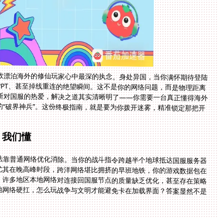
数漂泊海外的修仙玩家心中最深的执念。身处异国，当你满怀期待登陆
PPT、甚至掉线重连的绝望瞬间。这不是你的网络问题，而是物理距离
断对国服的热爱，解决之道其实清晰明了——你需要一台真正懂得海外
的“破界神兵”。这份终极指南，就是要为你拨开迷雾，精准锁定那把开
，我们懂
法靠普通网络优化消除。当你的战斗指令跨越半个地球抵达国服服务器
尤其在晚高峰时段，跨洋网络堪比拥挤的早班地铁，你的游戏数据包在
，许多地区本地网络对连接回国服节点的质量缺乏优化，甚至存在策略
地网络硬扛，怎么玩战争与文明才能避免卡在加载界面？答案显然不是