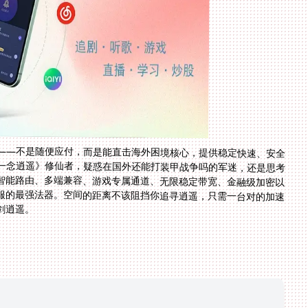
——不是随便应付，而是能直击海外困境核心，提供稳定快速、安全
一念逍遥》修仙者，疑惑在国外还能打装甲战争吗的军迷，还是思考
智能路由、多端兼容、游戏专属通道、无限稳定带宽、金融级加密以
服的最强法器。空间的距离不该阻挡你追寻逍遥，只需一台对的加速
剑逍遥。