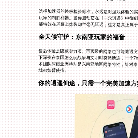
选择加速器的终极检验标准，永远是对游戏体验的
能特效在屏幕上炸裂却丝毫无延迟，这才是真正属于
全天候守护：东南亚玩家的福音
售后体验是隐藏实力项。再顶级的网络也可能遭遇突
下深夜在泰国怎么玩战争与文明时突然断连，一个7x
术团队深谙亚洲特别是东南亚地区网络特性，针对泰
城都如臂使指。
你的逍遥仙途，只需一个完美加速方