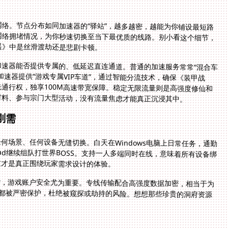
络。节点分布如同加速器的“驿站”，越多越密，越能为你铺设最短路
网络拥堵情况，为你秒速切换至当下最优质的线路。别小看这个细节，
遥》中是丝滑渡劫还是悲剧卡顿。
加速器能否提供专属的、低延迟直连通道。普通的加速服务常常“混合车
挤在一起抢带宽。而高端加速器提供“游戏专属VIP车道”，通过智能分流技术，确保《装甲战
竞技游戏数据享有最优先通行权，独享100M高速带宽保障。稳定无限流量则是高强度修仙和
材料、参与宗门大型活动，没有流量焦虑才能真正沉浸其中。
刚需
何场景、任何设备无缝切换。白天在Windows电脑上日常任务，通勤
Pad继续组队打世界BOSS。支持一人多端同时在线，意味着所有设备绑
这才是真正围绕玩家需求设计的体验。
杂，游戏账户安全尤为重要。专线传输配合高强度数据加密，相当于为
息都被严密保护，杜绝被窥探或劫持的风险。想想那些珍贵的洞府资源