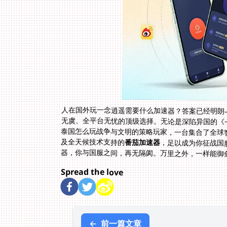
人在国外玩一念逍遥需要什么加速器？答案已经明朗
无虞、全平台无忧的顶级选择。无论是深陷异国的《
泰国怎么玩战争与文明的策略玩家，一台集合了全球
及全天候技术支持的
番茄加速器
，足以成为你征战国
器，你与国服之间，再无隔阂。万里之外，一样能御
Spread the love
←
前一篇文章