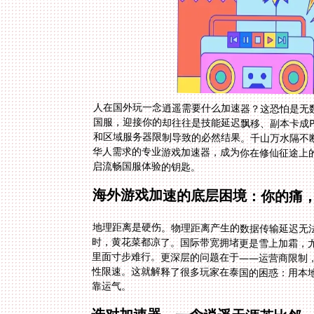
人在国外玩一念逍遥需要什么加速器？这恐怕是无
国服，迎接你的却往往是技能延迟飘移、副本卡成
和区域服务器限制导致的必然结果。千山万水隔不
华人需求的专业游戏加速器，成为你在修仙征途上
启流畅国服体验的钥匙。
海外游戏加速的底层困境：你的痛
地理距离是硬伤。物理距离产生的数据传输延迟无
时，黄花菜都凉了。国际带宽拥堵更是雪上加霜，
里面寸步难行。更深层的问题在于——运营商限制
性限速。这就解释了很多玩家在泰国的困惑：用本
靠运气。