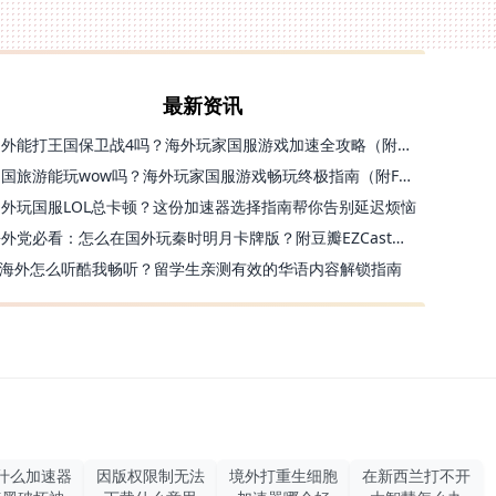
最新资讯
国外能打王国保卫战4吗？海外玩家国服游戏加速全攻略（附实测推荐）
出国旅游能玩wow吗？海外玩家国服游戏畅玩终极指南（附FF14激战2解决方案）
国外玩国服LOL总卡顿？这份加速器选择指南帮你告别延迟烦恼
海外党必看：怎么在国外玩秦时明月卡牌版？附豆瓣EZCast地区限制破解法
海外怎么听酷我畅听？留学生亲测有效的华语内容解锁指南
什么加速器
因版权限制无法
境外打重生细胞
在新西兰打不开