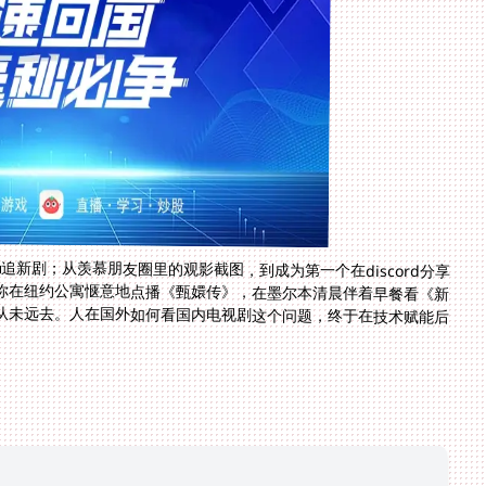
追新剧；从羡慕朋友圈里的观影截图，到成为第一个在discord分享
你在纽约公寓惬意地点播《甄嬛传》，在墨尔本清晨伴着早餐看《新
从未远去。人在国外如何看国内电视剧这个问题，终于在技术赋能后