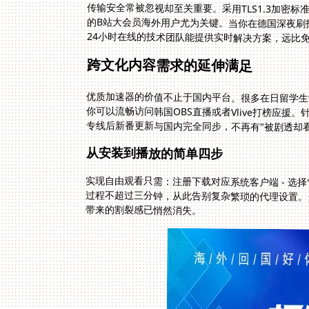
传输安全常被忽视却至关重要。采用TLS1.3加密
的B站大会员海外用户尤为关键。当你在德国深夜
24小时在线的技术团队能提供实时解决方案，远比
跨文化内容需求的延伸满足
优质加速器的价值不止于国内平台。很多在日留学生常
你可以流畅访问韩国OBS直播或者Vlive打榜应
专线后新番更新与国内完全同步，不再有"被剧透却
从安装到播放的简单四步
实现自由观看只需：注册下载对应系统客户端 - 选择"
过程不超过三分钟，从此告别复杂繁琐的代理设置。
带来的割裂感已悄然消失。