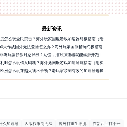
最新资讯
印度怎么玩全民突击？海外玩家国服游戏加速器终极指南（附原神延迟优化+精灵之境加速器选择）
300大作战国外无法登陆怎么办？海外玩家国服畅玩终极指南（附实测推荐）
非洲玩蛋仔派对总掉线？别慌，用对加速器就能丝滑开跑！
比利时怎么玩倩女幽魂？海外党国服游戏加速避坑指南（附实测推荐）
在欧洲怎么玩穿越火线不卡顿？老玩家亲测有效的加速器选择指南
什么加速器
因版权限制无法
境外打重生细胞
在新西兰打不开