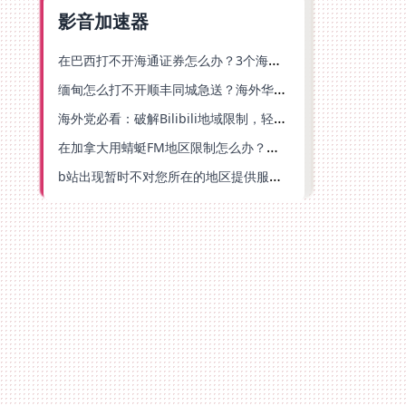
影音加速器
在巴西打不开海通证券怎么办？3个海外生活痛点的统一解决方案
缅甸怎么打不开顺丰同城急送？海外华人必备的回国加速指南（附B站会员游戏解决方案）
海外党必看：破解Bilibili地域限制，轻松追剧听歌还能流畅理财的实用指南
在加拿大用蜻蜓FM地区限制怎么办？海外党亲测有效的回国加速方案
b站出现暂时不对您所在的地区提供服务怎么回事？海外党亲测有效的回国加速方案