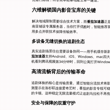
六维解锁国内影音宝库的关键
解决地域限制需要综合技术方案，而
番茄加速器
正
南亚
用多点并联技术保障传输效率。
多设备无缝切换的追剧生态
真实追剧场景往往需要设备协同——用手机缓存新
茄加速器
支持Android、iOS、Windows
机看到腾讯视频第34分钟时，回到公寓打开Wind
高清流畅背后的传输革命
追剧体验的核心是传输质量。通过智能分流技术将
测显示在洛杉矶连接爱奇艺时，番茄的影音专线可稳定
的卡顿。这种稳定无限流量模式让追剧马拉松不再
安全与保障的双重守护