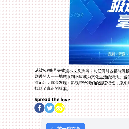
从被VIP账号失效提示反复折磨，到任何时区都能流畅
剧透的人——地域限制不应成为文化生活的鸿沟。当
游记》，你会发现：影视带给我们的温暖记忆，原来
找到了真正的答案。
Spread the love
←
前一篇文章