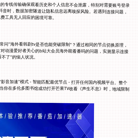
标准的专线传输确保观看历史和个人信息不会泄露，特别对需要账号登录
刷抖音时，数据加密隧道让隐私信息远离嗅探风险。若遇到连接问题，
免费工具无人回应的困境可靠。
问"海外看韩剧tv是否也能突破限制"？通过相同的节点切换原理，
援。针对动漫爱好者关心的b站大会员海外能看番吗的问题，实测显示连接
看不了"的恼人状况。
影音加速"模式 - 智能匹配最优节点 - 打开任何国内视频平台。整个
当你在多伦多图书馆成功打开芒果TV收看《声生不息》时，地域限制