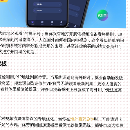
大陆地区观看"的提示时；当你兴奋地打开腾讯视频准备看热播剧，却
党最深刻的追剧痛点。人在国外如何看国内电视剧，这个看似简单的问
P识别系统将内容分割成无形的围墙，甚至连你购买的B站大会员都可
这把打开围墙的钥匙。
花板
检测用户IP地址判断位置。当系统识别到海外IP时，就会自动触发版
奇艺，却发现自己充值的VIP账号无法观看最新剧集。更令人沮丧的
好者群体里反复被提及，许多日漫新番刚上线就成了海外用户无法点亮
乏对视频流媒体协议的专项优化。当你在
海外看韩剧tv
时，可能遭遇卡
顿频繁、分辨率自动降低的状况，这正是带宽资源不足的表现。优秀的回国加速器应当像地铁换乘系统，能够自动选择最