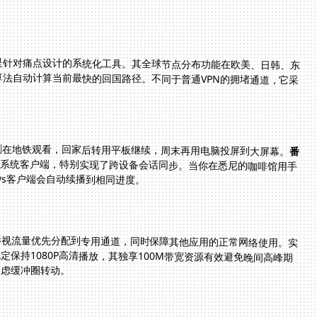
是针对痛点设计的系统化工具。其全球节点分布功能在欧美、日韩、东
铺设专属服务器，当你打开优酷时，智能推荐算法自动计算当前最快的回国路径。不同于普通VPN的拥堵通道，它采
剧在地铁观看，回家后转用平板继续，周末再用电脑投屏到大屏幕。
番
、mac四大系统客户端，特别实现了跨设备会话同步。当你在悉尼的咖啡馆用手
ows客户端会自动续播到相同进度。
影视流量优先分配到专用通道，同时保障其他应用的正常网络使用。实
保持1080P高清播放，其独享100M带宽资源有效避免晚间高峰期
焦虑缓冲圈转动。