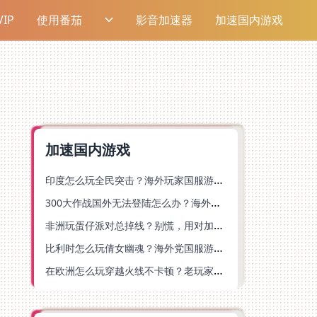
IP
使用番茄
影音加速器
加速国内游戏
加速国内游戏
印度怎么玩全民突击？海外玩家国服游戏加速器终极指南（附原神延迟优化+精灵之境加速器选择）
300大作战国外无法登陆怎么办？海外玩家国服畅玩终极指南（附实测推荐）
非洲玩蛋仔派对总掉线？别慌，用对加速器就能丝滑开跑！
比利时怎么玩倩女幽魂？海外党国服游戏加速避坑指南（附实测推荐）
在欧洲怎么玩穿越火线不卡顿？老玩家亲测有效的加速器选择指南