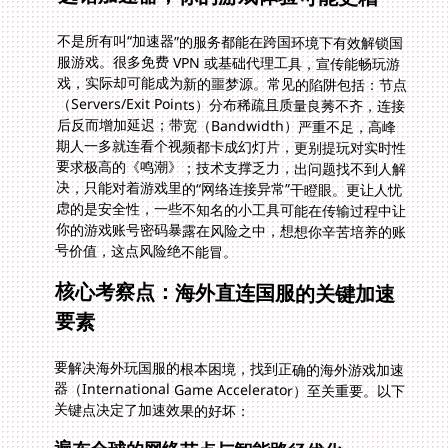
不是所有叫“加速器”的服务都能在跨国环境下有效解锁国
服游戏。很多免费 VPN 或基础代理工具，宣传能畅玩游
戏，实际却可能成为新的噩梦源。常见的陷阱包括：节点
（Servers/Exit Points）分布稀疏且质量良莠不齐，连接
后反而增加延迟；带宽（Bandwidth）严重不足，高峰
期人一多就连看个视频都卡成幻灯片，更别提玩对实时性
要求极高的《鸣潮》；技术支撑乏力，出问题找不到人解
决，只能对着游戏里的“网络连接异常”干瞪眼。更让人忧
虑的是安全性，一些不知名的小工具可能在传输过程中让
你的游戏账号密码暴露在风险之中，想想你辛苦培养的账
号价值，这点风险绝不能冒。
核心考察点：海外直连国服的关键加速
要素
要解决海外玩国服的根本困境，找到正确的海外游戏加速
器（International Game Accelerator）至关重要。以下
关键点决定了加速效果的好坏：