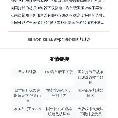
海外党打枪神纪卡成PPT？这篇加速器选择指南帮你丝滑上分
美国打我的起源加速器下载指南：海外玩国服游戏不再卡的终极方案
江南百景图国外加速器有哪些？海外玩家亲测好用的选择与避坑指南
去国外能打王国保卫战4吗？海外玩家国服游戏加速全攻略（附公主连结幻想江湖实测）
回国vpn
回国加速vpn
海外回国加速器
友情链接
番茄加速器
QQ海外听不了歌
国外打装甲战争
的加速器哪个好
用
日本用什么加速
在南非怎么玩天
装甲战争加速器
器玩天下-异兽山
涯明月刀
排名
海
在国外打Dream
国外什么加速器
因版权限制无法
玩暗黑破坏神
下载什么意思