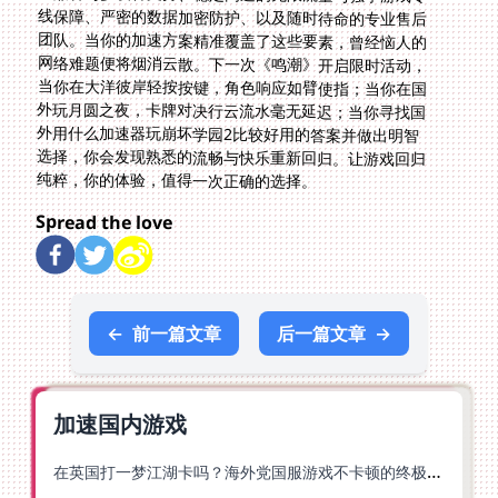
当你在大洋彼岸轻按按键，角色响应如臂使指；当你
在国
外玩月圆之夜
，卡牌对决行云流水毫无延迟；当你寻找
国
外用什么加速器玩崩坏学园2比较好用
的答案并做出明智
选择，你会发现熟悉的流畅与快乐重新回归。让游戏回归
纯粹，你的体验，值得一次正确的选择。
Spread the love
←
前一篇文章
后一篇文章
→
加速国内游戏
在英国打一梦江湖卡吗？海外党国服游戏不卡顿的终极解法