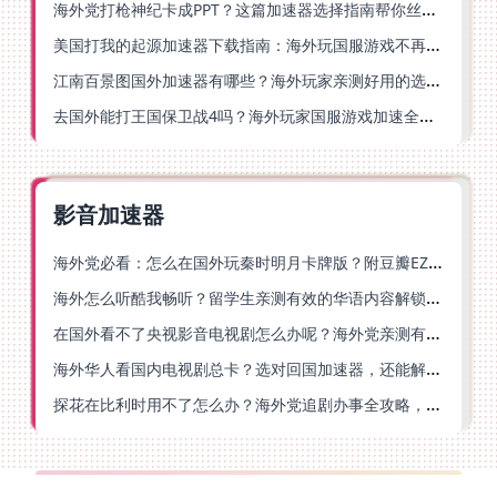
海外党打枪神纪卡成PPT？这篇加速器选择指南帮你丝滑上分
美国打我的起源加速器下载指南：海外玩国服游戏不再卡的终极方案
江南百景图国外加速器有哪些？海外玩家亲测好用的选择与避坑指南
去国外能打王国保卫战4吗？海外玩家国服游戏加速全攻略（附公主连结幻想江湖实测）
影音加速器
海外党必看：怎么在国外玩秦时明月卡牌版？附豆瓣EZCast地区限制破解法
海外怎么听酷我畅听？留学生亲测有效的华语内容解锁指南
在国外看不了央视影音电视剧怎么办呢？海外党亲测有效的回国加速方案
海外华人看国内电视剧总卡？选对回国加速器，还能解决菲律宾打不开反诈中心的问题
探花在比利时用不了怎么办？海外党追剧办事全攻略，选对加速器就够了