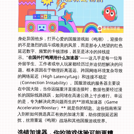
身处异国他乡，打开心爱的国服游戏如《鸣潮》，迎接你
的不是激烈的战斗或唯美的风景，而是那令人绝望的红色
延迟数字、频繁的卡顿漂移，甚至是冰冷的掉线提
示。"
在国外打鸣潮用什么加速器
"——这几乎是每一位海
外留学生、工作者或华人玩家都经历过并迫切想解决的问
题。根本原因在于物理距离遥远、跨国网络环境复杂导致
的网络延迟（High Latency/Lag）和连接不稳定
（Connection Instability）。国服游戏的服务器主要设
在中国大陆，当你远隔重洋直接连接时，数据包要经过漫
长的国际线路跳跃，如同堵在高速公路上寸步难行。幸运
的是，专为解决此类问题而生的**游戏加速器（Game
Accelerator/Booster）** 就是你的钥匙。这份指南将深
入剖析如何挑选真正有效的加速方案，助你摆脱延迟困
扰，丝滑重返《鸣潮》战场和其他国服游戏世界。
选错加速器，你的游戏体验可能更糟