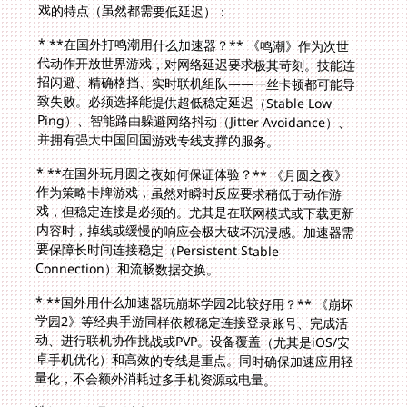
戏的特点（虽然都需要低延迟）：
* **
在国外打鸣潮用什么加速器
？** 《鸣潮》作为次世
代动作开放世界游戏，对网络延迟要求极其苛刻。技能连
招闪避、精确格挡、实时联机组队——一丝卡顿都可能导
致失败。必须选择能提供超低稳定延迟（Stable Low
Ping）、智能路由躲避网络抖动（Jitter Avoidance）、
并拥有强大中国回国游戏专线支撑的服务。
* **
在国外玩月圆之夜
如何保证体验？** 《月圆之夜》
作为策略卡牌游戏，虽然对瞬时反应要求稍低于动作游
戏，但稳定连接是必须的。尤其是在联网模式或下载更新
内容时，掉线或缓慢的响应会极大破坏沉浸感。加速器需
要保障长时间连接稳定（Persistent Stable
Connection）和流畅数据交换。
* **
国外用什么加速器玩崩坏学园2比较好用
？** 《崩坏
学园2》等经典手游同样依赖稳定连接登录账号、完成活
动、进行联机协作挑战或PVP。设备覆盖（尤其是iOS/安
卓手机优化）和高效的专线是重点。同时确保加速应用轻
量化，不会额外消耗过多手机资源或电量。