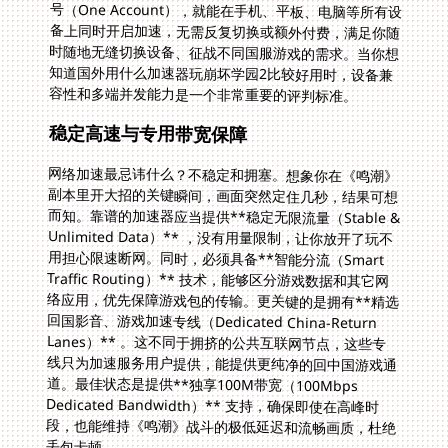
知道
国外用什么加速器玩崩坏学园2比较好用
时，设备兼
容性和多端并发能力是一个非常重要的评判标准。
稳定高速与专用带宽保障
网络加速最忌讳什么？不稳定和拥塞。想象你在《鸣潮》
副本里开大招的关键瞬间，画面突然定住几秒，结果可想
而知。靠谱的加速器应当提供**稳定无限流量（Stable &
Unlimited Data）** ，没有用量限制，让你放开了玩不
用担心限速断网。同时，必须具备**智能分流（Smart
Traffic Routing）** 技术，能够区分游戏数据和其它网
络应用，优先保障游戏包的传输。更关键的是拥有**精选
回国影音、游戏加速专线（Dedicated China-Return
Lanes）** 。这不同于拥挤的公共互联网节点，这些专
线只为加速服务用户提供，能提供更纯净的回中国游戏通
道。最佳状态是提供**独享100M带宽（100Mbps
Dedicated Bandwidth）** 支持，确保即使在高峰时
段，也能维持《鸣潮》战斗的极低延迟和流畅画质，杜绝
丢包卡顿。