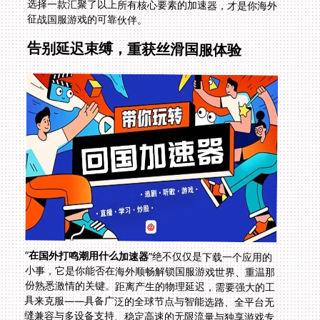
选择一款汇聚了以上所有核心要素的加速器，才是你海外
征战国服游戏的可靠伙伴。
告别延迟束缚，重获丝滑国服体验
“
在国外打鸣潮用什么加速器
”绝不仅仅是下载一个应用的
小事，它是你能否在海外顺畅解锁国服游戏世界、重温那
份熟悉激情的关键。距离产生的物理延迟，需要强大的工
具来克服——具备广泛的全球节点与智能选路、全平台无
缝兼容与多设备支持、稳定高速的无限流量与独享游戏专
线保障、严密的数据加密防护、以及随时待命的专业售后
团队。当你的加速方案精准覆盖了这些要素，曾经恼人的
网络难题便将烟消云散。下一次《鸣潮》开启限时活动，