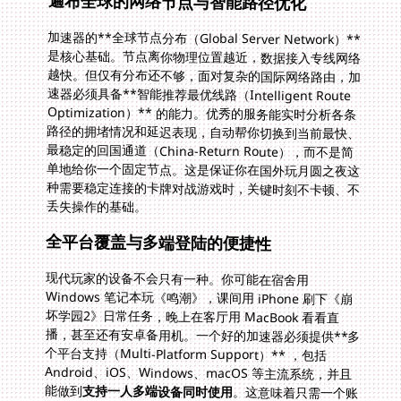
遍布全球的网络节点与智能路径优化
加速器的**全球节点分布（Global Server Network）**
是核心基础。节点离你物理位置越近，数据接入专线网络
越快。但仅有分布还不够，面对复杂的国际网络路由，加
速器必须具备**智能推荐最优线路（Intelligent Route
Optimization）** 的能力。优秀的服务能实时分析各条
路径的拥堵情况和延迟表现，自动帮你切换到当前最快、
最稳定的回国通道（China-Return Route），而不是简
单地给你一个固定节点。这是保证你
在国外玩月圆之夜
这
种需要稳定连接的卡牌对战游戏时，关键时刻不卡顿、不
丢失操作的基础。
全平台覆盖与多端登陆的便捷性
现代玩家的设备不会只有一种。你可能在宿舍用
Windows 笔记本玩《鸣潮》，课间用 iPhone 刷下《崩
坏学园2》日常任务，晚上在客厅用 MacBook 看看直
播，甚至还有安卓备用机。一个好的加速器必须提供**多
个平台支持（Multi-Platform Support）** ，包括
Android、iOS、Windows、macOS 等主流系统，并且
能做到
支持一人多端设备同时使用
。这意味着只需一个账
号（One Account），就能在手机、平板、电脑等所有设
备上同时开启加速，无需反复切换或额外付费，满足你随
时随地无缝切换设备、征战不同国服游戏的需求。当你想