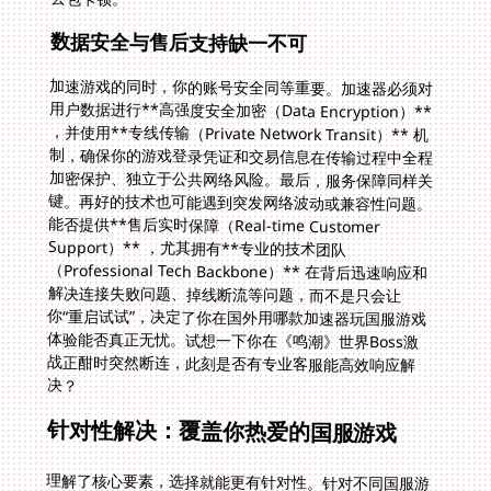
数据安全与售后支持缺一不可
加速游戏的同时，你的账号安全同等重要。加速器必须对
用户数据进行**高强度安全加密（Data Encryption）**
，并使用**专线传输（Private Network Transit）** 机
制，确保你的游戏登录凭证和交易信息在传输过程中全程
加密保护、独立于公共网络风险。最后，服务保障同样关
键。再好的技术也可能遇到突发网络波动或兼容性问题。
能否提供**售后实时保障（Real-time Customer
Support）** ，尤其拥有**专业的技术团队
（Professional Tech Backbone）** 在背后迅速响应和
解决连接失败问题、掉线断流等问题，而不是只会让
你“重启试试”，决定了你在国外用哪款加速器玩国服游戏
体验能否真正无忧。试想一下你在《鸣潮》世界Boss激
战正酣时突然断连，此刻是否有专业客服能高效响应解
决？
针对性解决：覆盖你热爱的国服游戏
理解了核心要素，选择就能更有针对性。针对不同国服游