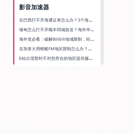
影音加速器
在巴西打不开海通证券怎么办？3个海外生活痛点的统一解决方案
缅甸怎么打不开顺丰同城急送？海外华人必备的回国加速指南（附B站会员游戏解决方案）
海外党必看：破解Bilibili地域限制，轻松追剧听歌还能流畅理财的实用指南
在加拿大用蜻蜓FM地区限制怎么办？海外党亲测有效的回国加速方案
b站出现暂时不对您所在的地区提供服务怎么回事？海外党亲测有效的回国加速方案