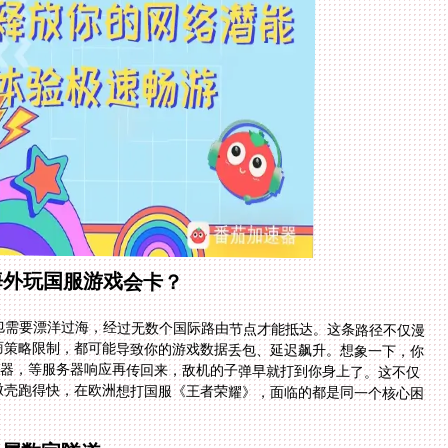
海外玩国服游戏会卡？
包需要漂洋过海，经过无数个国际路由节点才能抵达。这条路径不仅漫
商策略限制，都可能导致你的游戏数据丢包、延迟飙升。想象一下，你
务器，等服务器响应再传回来，敌机的子弹早就打到你身上了。这不仅
微壳跑得快，在欧洲想打国服《王者荣耀》，面临的都是同一个核心困