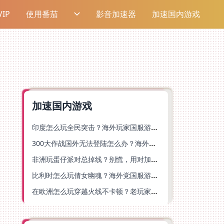
IP
使用番茄
影音加速器
加速国内游戏
加速国内游戏
印度怎么玩全民突击？海外玩家国服游戏加速器终极指南（附原神延迟优化+精灵之境加速器选择）
300大作战国外无法登陆怎么办？海外玩家国服畅玩终极指南（附实测推荐）
非洲玩蛋仔派对总掉线？别慌，用对加速器就能丝滑开跑！
比利时怎么玩倩女幽魂？海外党国服游戏加速避坑指南（附实测推荐）
在欧洲怎么玩穿越火线不卡顿？老玩家亲测有效的加速器选择指南