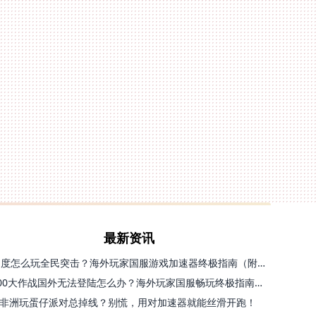
最新资讯
印度怎么玩全民突击？海外玩家国服游戏加速器终极指南（附原神延迟优化+精灵之境加速器选择）
300大作战国外无法登陆怎么办？海外玩家国服畅玩终极指南（附实测推荐）
非洲玩蛋仔派对总掉线？别慌，用对加速器就能丝滑开跑！