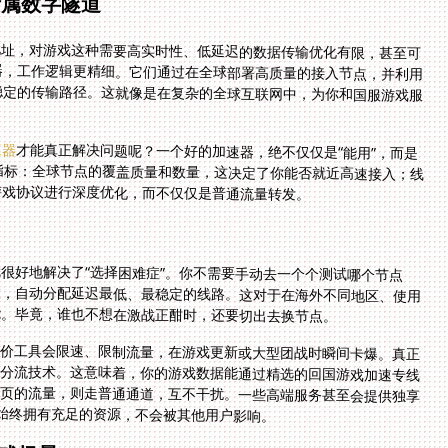
专属数字隧道
P地址，对游戏这种需要高实时性、低延迟的数据传输优化有限，甚至可
器，工作逻辑更精细。它们通过在全球部署高质量的接入节点，并利用
稳定的传输路径。这就像是在复杂的全球互联网中，为你和国服游戏服
速器
才能真正解决问题呢？一个好的加速器，绝不仅仅是“能用”，而是
要做到“好用”、“稳定”、“安全”。你需要关注几个硬指标：全球节点的覆盖质量和数量，这决定了你能否就近高速接入；线
游戏协议进行深度优化，而不仅仅是普通流量转发。
很好地解决了“选择困难症”。你不需要手动去一个个测试哪个节点
务器位置，自动分配延迟最低、最稳定的线路。这对于在海外不同地区、使用
能。毕竟，谁也不想在激战正酣时，还要切出去换节点。
廉价工具会限速、限制流量，在游戏更新或大型团战时瞬间卡爆。真正
能分流技术。这意味着，你的游戏数据能通过精选的回国游戏加速专线
网页的流量，则走普通通道，互不干扰。一些高端服务甚至会提供独享
接始终拥有充足的资源，不会被其他用户影响。