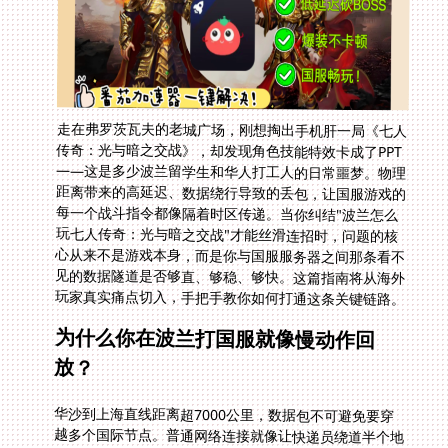
走在弗罗茨瓦夫的老城广场，刚想掏出手机肝一局《七人
传奇：光与暗之交战》，却发现角色技能特效卡成了PPT
——这是多少波兰留学生和华人打工人的日常噩梦。物理
距离带来的高延迟、数据绕行导致的丢包，让国服游戏的
每一个战斗指令都像隔着时区传递。当你纠结"波兰怎么
玩七人传奇：光与暗之交战"才能丝滑连招时，问题的核
心从来不是游戏本身，而是你与国服服务器之间那条看不
见的数据隧道是否够直、够稳、够快。这篇指南将从海外
玩家真实痛点切入，手把手教你如何打通这条关键链路。
为什么你在波兰打国服就像慢动作回
放？
华沙到上海直线距离超7000公里，数据包不可避免要穿
越多个国际节点。普通网络连接就像让快递员绕道半个地
球送包裹，经过十几个中转站才抵达腾讯服务器。更糟的
是公共网络高峰期的拥堵，就像奥波莱集市的人流，把关
键的战斗指令挤丢在半路。当你的梅利奥达斯团长砍出关