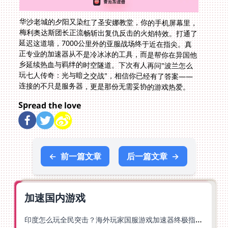
华沙老城的夕阳又染红了圣安娜教堂，你的手机屏幕里，
梅利奥达斯团长正流畅斩出复仇反击的火焰特效。打通了
延迟这道墙，7000公里外的亚服战场终于近在指尖。真
正专业的加速器从不是冷冰冰的工具，而是帮你在异国他
乡延续热血与羁绊的时空隧道。下次有人再问"波兰怎么
玩七人传奇：光与暗之交战"，相信你已经有了答案——
连接的不只是服务器，更是那份无需妥协的游戏热爱。
Spread the love
←
前一篇文章
后一篇文章
→
加速国内游戏
印度怎么玩全民突击？海外玩家国服游戏加速器终极指南（附原神延迟优化+精灵之境加速器选择）