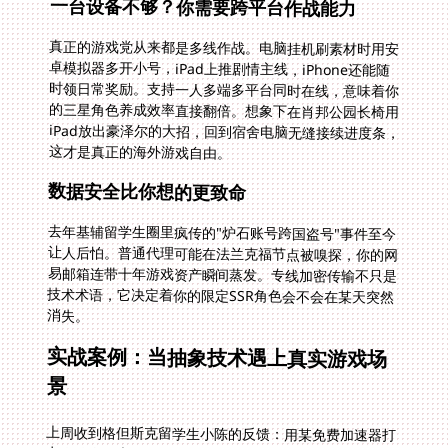
一台设备不够？你需要跨平台作战能力
真正的游戏党从来都是多线作战。电脑挂机刷素材时用安
卓模拟器多开小号，iPad上推剧情主线，iPhone还能随
时领日常奖励。支持一人多端多平台同时在线，意味着你
的三星角色养成效率直接翻倍。想象下在肖邦公园长椅用
iPad放出豪泽尔的大招，回到宿舍电脑无缝接续进度条，
这才是真正的海外游戏自由。
数据安全比你想的更致命
去年基辅留学生圈里疯传的"炉石账号跨国盗号"事件至今
让人后怕。普通代理可能在法兰克福节点被嗅探，你的网
易邮箱连带十年游戏资产瞬间蒸发。专线加密传输不只是
技术术语，它决定着你的限定SSR角色会不会在某天突然
消失。
实战案例：当抽象技术遇上真实游戏场
景
上周收到格但斯克留学生小陈的反馈：用某免费加速器打
七人传奇团本，Boss剩1%血时突然460ms延迟导致团
灭，全队限定门票报废。切换番茄后系统自动启用了"战
时保护"——智能分流将游戏数据包切入独享的广州游戏
专线，同时切断后台网盘同步流量，100M专属带宽就像
给战斗指令开了VIP通道。最终他们凌晨三点成功首杀地