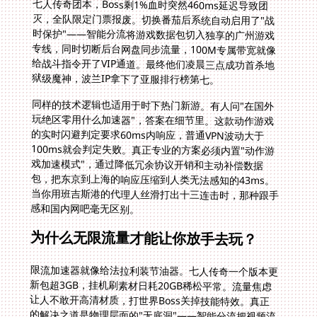
狱级魔神，波兰IP拿下了亚服排行榜第七。
同样的技术逻辑也适用于时下热门新游。有人问"在国外
玩绝区零用什么加速器"，答案在细节里。这款动作游戏
的实时闪避判定要求60ms内响应，普通VPN波动大于
100ms就会判定失败。真正专业的方案必须内置"动作游
戏加速模式"，通过降低冗余协议开销和主动补偿数据
包，把东京到上海的响应压缩到人类无法感知的43ms。
当你用班吉斯港的代理人丝滑打出十三连击时，那种跟手
感和国内网吧毫无区别。
为什么无限流量才能让你放手去玩？
限流加速器就像给法拉利装节油器。七人传奇一个版本更
新包超3GB，挂机刷素材日耗20GB稀松平常。流量焦虑
让人不敢开高清材质，打世界Boss关掉技能特效。真正
的解决之道是物理层面的"无底洞"——智能分流把视频流
量导向普通线路，而每帧画面都关乎胜负的游戏数据，永