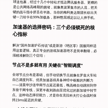
键一刀却卡在99%加载条，那种憋屈感足以让人摔手机。
加速器的选择密码：三个必须锁死的核
心指标
解决"国外加速炉石传说"或是新游《绝区零》国服同样适
用这套逻辑。真正专业的游戏加速器绝不是简单翻墙，必
须精准解剖三个症结：
节点不是多就有用 关键在"智能调度"
全球节点分布是基础，但手动切换节点就像在罗兹火车站
自己调度列车。优质加速器得具备神经中枢般的判断力
——清晨华沙连华南节点延迟最低，晚高峰自动跳转到华
东骨干网专线，深更半夜则路由至优化过的新加坡中转节
点。这种动态择径能力，才是你在克拉科夫打公会战时保
持23ms延迟的关键。