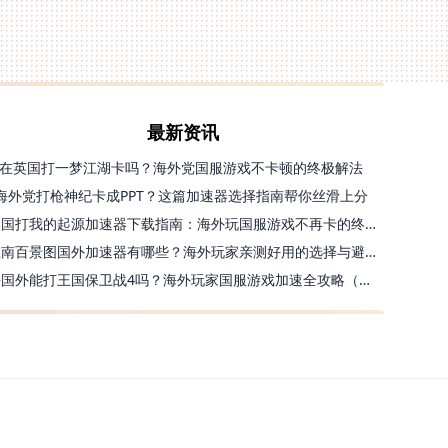
最新资讯
在英国打一梦江湖卡吗？海外党国服游戏不卡顿的终极解法
海外党打枪神纪卡成PPT？这篇加速器选择指南帮你丝滑上分
美国打我的起源加速器下载指南：海外玩国服游戏不再卡的终极方案
江南百景图国外加速器有哪些？海外玩家亲测好用的选择与避坑指南
去国外能打王国保卫战4吗？海外玩家国服游戏加速全攻略（附公主连结幻想江湖实测）