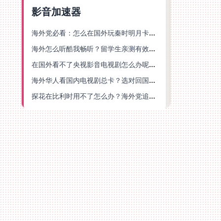
影音加速器
海外党必看：怎么在国外玩秦时明月卡牌版？附豆瓣EZCast地区限制破解法
海外怎么听酷我畅听？留学生亲测有效的华语内容解锁指南
在国外看不了央视影音电视剧怎么办呢？海外党亲测有效的回国加速方案
海外华人看国内电视剧总卡？选对回国加速器，还能解决菲律宾打不开反诈中心的问题
探花在比利时用不了怎么办？海外党追剧办事全攻略，选对加速器就够了