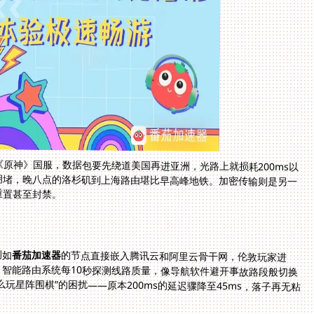
原神》国服，数据包要先绕道美国再进亚洲，光路上就损耗200ms以
拥堵，晚八点的洛杉矶到上海路由堪比早高峰地铁。加密传输则是另一
重置甚至封禁。
例如
番茄加速器
的节点直接嵌入腾讯云和阿里云骨干网，伦敦玩家进
《天涯明月刀》不再绕道香港，而是直通杭州机房。智能路由系统每10秒探测线路质量，像导航软件避开事故路段般切换
节点。有位在基辅的棋友靠此方案解决了“乌克兰怎么玩星阵围棋”的困扰——原本200ms的延迟骤降至45ms，落子再无粘