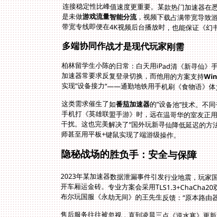
连接稳定性比峰值速度更重要。某款热门加速器在悉
是未做
游戏流量智能分流
，视频下载占满带宽导致游
带宽专线即便在4K视频后台播放时，也能保证《幻
多端协同作战才是现代玩家刚需
柏林留学生小陈的日常：白天用iPad清《新寻仙》
加速器常要求反复登录切换，而他用的方案支持
Wi
实现“设备接力”——通勤地铁用手机刷《食物语》
这类需求催生了如
番茄加速器
的“设备池”技术。不
手机打《英雄联盟手游》时，
干扰。这也完美解决了“国外
师甚至用平板+键鼠实现了端游级操作。
隐秘战场的胜负手：安全与保障
2023年某加速器数据泄漏事件引发行业地震，玩家
布尔玩国服《永劫无间》的王先生反馈：“原本路由
售后服务往往被忽视，直到凌晨三点《逆水寒》更新