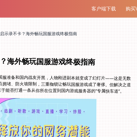
客户端下载
购买V
启示录不卡？海外畅玩国服游戏终极指南
？海外畅玩国服游戏终极指南
国服准备和国内战友开黑，人物刚进副本就变成了幻灯片——这是无数
点拥堵、防火墙限制，三重枷锁让畅玩国服游戏成了奢侈。但解决之道
在于能否打通一条从你所在位置到国内游戏服务器的“专属快车道”。