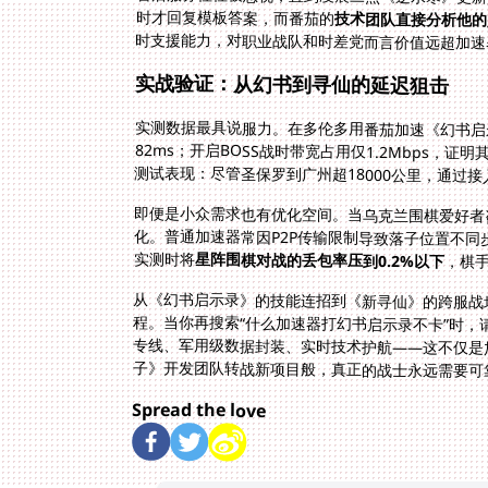
时才回复模板答案，而番茄的
技术团队直接分析他的
时支援能力，对职业战队和时差党而言价值远超加速
实战验证：从幻书到寻仙的延迟狙击
实测数据最具说服力。在多伦多用番茄加速《幻书启示
82ms；开启BOSS战时带宽占用仅1.2Mbps
测试表现：尽管圣保罗到广州超18000公里，通过
即便是小众需求也有优化空间。当乌克兰围棋爱好者咨
化。普通加速器常因P2P传输限制导致落子位置不
实测时将
星阵围棋对战的丢包率压到0.2%以下
，棋
从《幻书启示录》的技能连招到《新寻仙》的跨服战
程。当你再搜索“什么加速器打幻书启示录不卡”时
专线、军用级数据封装、实时技术护航——这不仅是
子》开发团队转战新项目般，真正的战士永远需要可
Spread the love