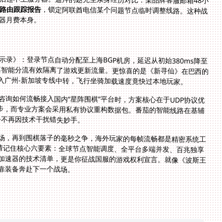
路由跟踪报告
，锁定阿联酋电信某个问题节点临时调整线路。这种战
器月费本身。
录》：登录节点自动分配至上海BGP机房，延迟从初始380ms降至
，证明其智能分流有效隔离了游戏更新流量。更惊喜的是《新寻仙》在巴西的
接入广州-新加坡专线中转，飞行坐骑加载速度竟快过本地玩家。
询如何流畅接入国内“星阵围棋”平台时，方案核心在于UDP协议优
同步，而专业方案会采用私有协议重构数据包。番茄的智能线路在基辅
手不再因技术干扰错失妙手。
场，再到围棋落子的毫秒之争，海外玩家的每帧流畅都是精密系统工
，请记住核心六要素：全球节点智能调度、全平台多端并发、百兆独享
加速器的技术清单，更是你征战国服的游戏权利宣言。就像《波斯王
靠装备奔赴下一个战场。