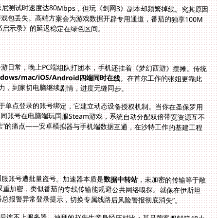
尼测试时速度达80Mbps，但玩《剑网3》副本却频繁掉线。究其原因
戏包丢失。高端方案会为游戏数据开辟专用通道，番茄的独享100M
书启示录》的延迟稳定在绿色区间。
手游日常，晚上PC端组队打团本，手机还挂着《梦幻西游》摆摊。传统
ndows/mac/iOS/Android四端同时在线
。在首尔工作的张姐更靠此
体力，到家切电脑继续剧情，进度无缝同步。
同于单点登录的账号绑定，它建立动态设备授权机制。当你在圣保罗用
远在温哥华的室友正用同账号在电脑端玩国服Steam游戏，系统自动分配双倍带宽资源互不
玩新寻仙降低延迟的方法”的痛点——安卓模拟器与手机端数据互通，在沙特工作的基建工程
国服账号遭批量盗号。加速器本质是
数据中转站
，未加密的传输等于敞
开车厢运金砖。专业方案会采用TLS1.3+ChaCha20双重加密，类似番茄的专线传输能规避公共网络嗅探。就像在伊斯坦
器总报警异常登录提示，切换专属线路后风险警报彻底消失”。
后连不上服务器。迪拜的赵先生亲身经历对比：某品牌客服邮箱48小