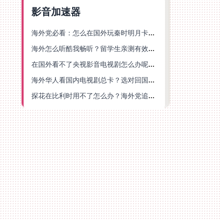
影音加速器
海外党必看：怎么在国外玩秦时明月卡牌版？附豆瓣EZCast地区限制破解法
海外怎么听酷我畅听？留学生亲测有效的华语内容解锁指南
在国外看不了央视影音电视剧怎么办呢？海外党亲测有效的回国加速方案
海外华人看国内电视剧总卡？选对回国加速器，还能解决菲律宾打不开反诈中心的问题
探花在比利时用不了怎么办？海外党追剧办事全攻略，选对加速器就够了