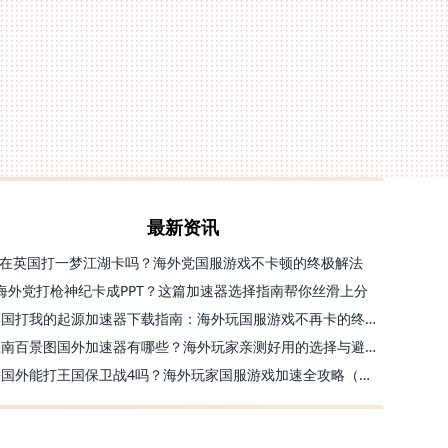
最新资讯
在英国打一梦江湖卡吗？海外党国服游戏不卡顿的终极解法
海外党打枪神纪卡成PPT？这篇加速器选择指南帮你丝滑上分
美国打我的起源加速器下载指南：海外玩国服游戏不再卡的终极方案
江南百景图国外加速器有哪些？海外玩家亲测好用的选择与避坑指南
去国外能打王国保卫战4吗？海外玩家国服游戏加速全攻略（附公主连结幻想江湖实测）