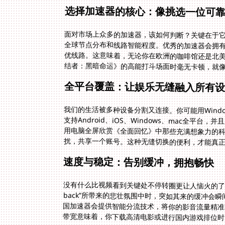
选择加速器的核心：像挑选一位可
面对市场上众多的加速器，该如何判断？关键在于
全球节点分布和线路智能程度。优秀的加速器会拥
优线路。这意味着，无论你在欧洲的咖啡馆还是北
结者：黑暗命运》的高能打斗场面时毫无卡顿，就
全平台覆盖：让娱乐无缝融入所有设
我们的生活被多种设备分割又连接。你可能用Window
支持Android、iOS、Windows、mac全
用电脑全屏欣赏《全面回忆》中那些充满想象力的
扰，共享一个账号。这种无缝切换的便利，才能真
速度与稳定：告别缓冲，拥抱畅快
没有什么比视频看到关键处不停转圈更让人恼火的了。当
back”所带来的悲壮氛围中时，突如其来的缓冲会瞬
国加速器会提供智能分流技术，将你的影音流量精准导
带宽意味着，你下载高清电影或进行国内游戏排位时