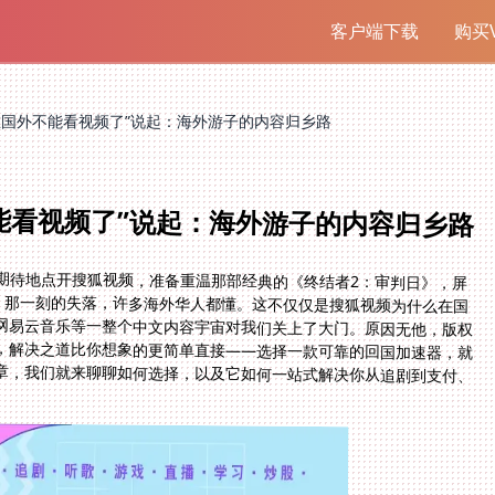
客户端下载
购买V
在国外不能看视频了”说起：海外游子的内容归乡路
能看视频了”说起：海外游子的内容归乡路
期待地点开搜狐视频，准备重温那部经典的《终结者2：审判日》，屏
”。那一刻的失落，许多海外华人都懂。这不仅仅是搜狐视频为什么在国
网易云音乐等一整个中文内容宇宙对我们关上了大门。原因无他，版权
，解决之道比你想象的更简单直接——选择一款可靠的回国加速器，就
章，我们就来聊聊如何选择，以及它如何一站式解决你从追剧到支付、