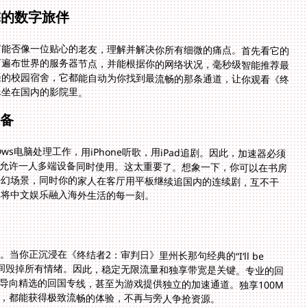
靠的数字旅伴
它能否像一位贴心的老友，理解并解决你所有细微的痛点。首先看它的
有遍布世界的服务器节点，并能根据你的网络状况，毫秒级智能推荐最
美的校园宿舍，它都能自动为你找到最流畅的那条通道，让你观看《终
像坐在国内的影院里。
备
s电脑处理工作，用iPhone听歌，用iPad追剧。因此，加速器必须
平台，并且允许一人多端设备同时使用。这太重要了。想象一下，你可以在书房
科幻场景，同时你的家人在客厅用平板继续追国内的连续剧，互不干
正将中文娱乐融入海外生活的每一刻。
你正沉浸在《终结者2：审判日》里州长那句经典的“I‘ll be
间毁掉所有情绪。因此，稳定无限流量和独享带宽是关键。专业的回
向精选的回国专线，甚至为游戏提供独立的加速通道。独享100M
，都能获得极致流畅的体验，不再与旁人争抢资源。