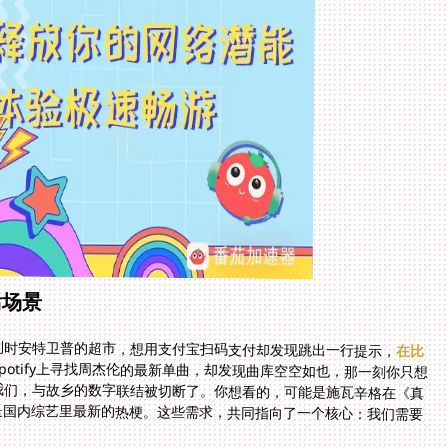
活场景
利时安特卫普的超市，想用支付宝扫码支付却发现跳出一行提示，
在比
potify上寻找周杰伦的最新单曲，却发现曲库空空如也，那一刻你只想
我们，与故乡的数字联结被切断了。你想看的，可能是施瓦辛格在《真
机的经典场面，也可能是国内综艺里最新的热梗。这些需求，共同指向了一个核心：我们需要