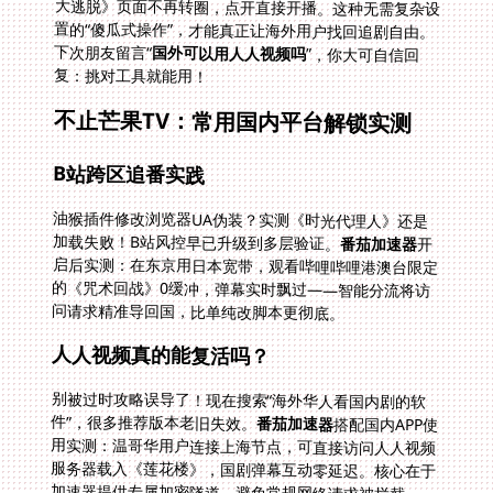
下次朋友留言“
国外可以用人人视频吗
”，你大可自信回
复：挑对工具就能用！
不止芒果TV：常用国内平台解锁实测
B站跨区追番实践
油猴插件修改浏览器UA伪装？实测《时光代理人》还是
加载失败！B站风控早已升级到多层验证。
番茄加速器
开
启后实测：在东京用日本宽带，观看哔哩哔哩港澳台限定
的《咒术回战》0缓冲，弹幕实时飘过——智能分流将访
问请求精准导回国，比单纯改脚本更彻底。
人人视频真的能复活吗？
别被过时攻略误导了！现在搜索“海外华人看国内剧的软
件”，很多推荐版本老旧失效。
番茄加速器
搭配国内APP使
用实测：温哥华用户连接上海节点，可直接访问人人视频
服务器载入《莲花楼》，国剧弹幕互动零延迟。核心在于
加速器提供专属加密隧道，避免常规网络请求被拦截。