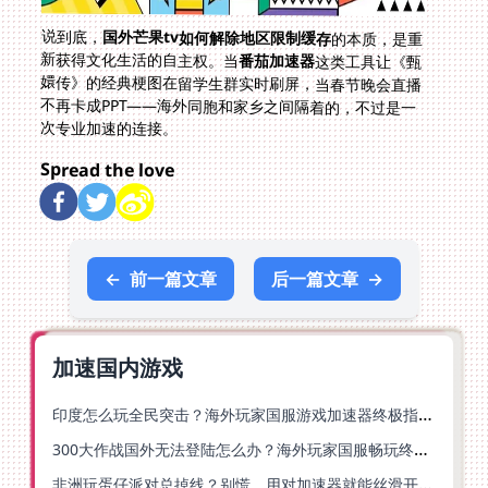
说到底，
国外芒果tv如何解除地区限制缓存
的本质，是重
新获得文化生活的自主权。当
番茄加速器
这类工具让《甄
嬛传》的经典梗图在留学生群实时刷屏，当春节晚会直播
不再卡成PPT——海外同胞和家乡之间隔着的，不过是一
次专业加速的连接。
Spread the love
←
前一篇文章
后一篇文章
→
加速国内游戏
印度怎么玩全民突击？海外玩家国服游戏加速器终极指南（附原神延迟优化+精灵之境加速器选择）
300大作战国外无法登陆怎么办？海外玩家国服畅玩终极指南（附实测推荐）
非洲玩蛋仔派对总掉线？别慌，用对加速器就能丝滑开跑！