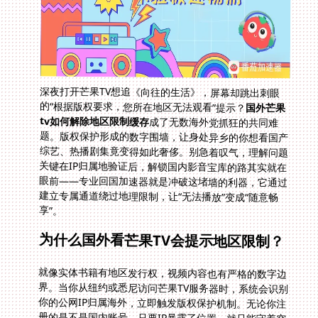
深夜打开芒果TV想追《向往的生活》，屏幕却跳出刺眼
的“根据版权要求，您所在地区无法观看”提示？
国外芒果
tv如何解除地区限制缓存
成了无数海外党抓狂的共同难
题。版权保护形成的数字围墙，让身处异乡的你想看国产
综艺、热播剧集竟变得如此奢侈。别急着叹气，理解问题
关键在IP归属地验证后，解锁国内影音宝库的路其实就在
眼前——专业回国加速器就是冲破这堵墙的利器，它通过
建立专属通道绕过地理限制，让“无法播放”变成“随意畅
享”。
为什么国外看芒果TV会提示地区限制？
就像实体书籍有地区发行权，视频内容也有严格的数字边
界。当你从纽约或悉尼访问芒果TV服务器时，系统会识别
你的公网IP归属海外，立即触发版权保护机制。无论你注
册的是不是国内账号，只要IP暴露了位置，就只能守着空