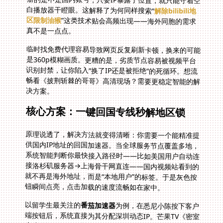
白播放器干瞪眼。这解释了为何同样搜索“
解除bilibili地
区限制油猴
”这类技术贴会高频出现——海外同胞的需求
真不是一点点。
临时找免费代理容易导致网页反复刷新卡顿，换来的可能
是360p模糊画质。更糟的是，劣质节点容易被视频平台
识别封禁，让你陷入“换了IP还是被拒绝”的死循环。想流
畅看《披荆斩棘的哥哥》高清现场？需要更稳定智能的解
决方案。
核心方案：一键回国专线秒解地区锁
原理说透了，解决方法就变得清晰：你需要一个能精准提
供国内IP地址的回国加速器。当全球服务节点覆盖多地，
系统智能判断你最快接入路径时——比如美国用户自动连
接洛杉矶服务器→上海骨干网直连——国内视频站看到的
就不再是海外地址，而是“本地用户”的标签。于是灰色按
钮瞬间点亮，点击加载的速度流畅如在家中。
以留学生最关注的
番茄加速器
为例，在悉尼小陈按下客户
端按钮后，系统直接为其分配深圳动态IP。芒果TV《密室
大逃脱》页面不再转圈，点开直接开播。这种无需复杂设
置的“傻瓜式操作”，才能真正让海外用户找回追剧自由。