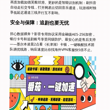
享低延迟通道三线并行互不影响。
安全与保障：追剧也要无忧
担心数据裸奔？影音专用协议采用金融级AES-256加密，
银行卡号和追剧账号享受同级防护。最安心的是售后支持
——墨尔本凌晨2点看《长津湖》卡顿，一键唤醒技术团
队调优线路，响应速度比你找海外VPN客服快5倍不止。