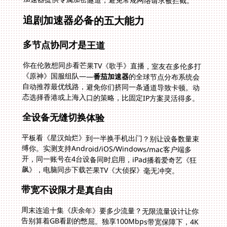
追剧加速器必备的五大能力
多节点协同才是王道
你在伦敦想同步看芒果TV《歌手》直播，室友在多伦多打
《原神》国服组队——
番茄加速器
的全球节点分布系统会
自动推荐最优线路，避免你们挤同一条通道导致卡顿。动
态选择香港或上海入口的策略，比固定IP方案灵活得多。
全设备无缝切换体验
平板看《星汉灿烂》到一半换手机出门？别让设备数量束
缚你。实测支持Android/iOS/Windows/mac客户端多
开，同一账号在4台设备同时启用，iPad播着爱奇艺《狂
飙》，电脑同步下载芒果TV《大侦探》毫无冲突。
带宽不设限才是真自由
周末连追十集《庆余年》要多少流量？无限流量设计让你
告别算着GB看剧的憋屈。独享100Mbps带宽保障下，4K
画质加载如德芙般丝滑。更妙的是智能识别机制：刷抖音
自动走社交专线，打开网易云切回音乐通道，玩游戏时独