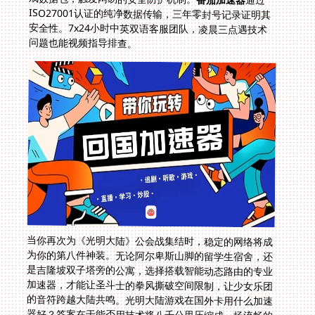
问题也能视频指导排查。
当你再次为《光明大陆》公会战集结时，稳定的网络将成
为你的第八件神装。无论阿尔卑斯山脚的留学生宿舍，还
是吉隆坡双子塔旁的公寓，选择搭载智能动态路由的专业
加速器，才能让圣斗士的拳风撕破空间限制，让少女乐团
的音符跨越大陆共鸣。光明大陆游戏在国外卡用什么加速
器好？答案在于能否用技术将八千公里压缩成一场流畅的