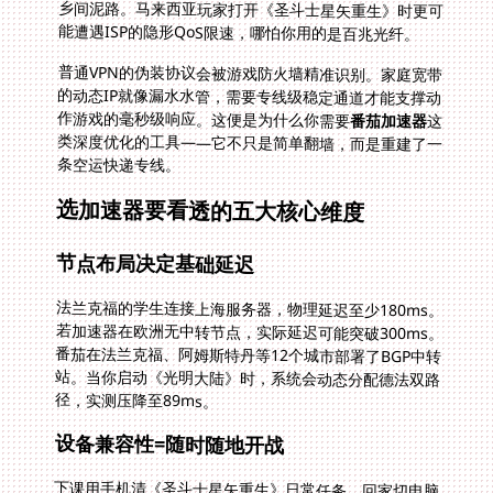
能遭遇ISP的隐形QoS限速，哪怕你用的是百兆光纤。
普通VPN的伪装协议会被游戏防火墙精准识别。家庭宽带
的动态IP就像漏水水管，需要专线级稳定通道才能支撑动
作游戏的毫秒级响应。这便是为什么你需要
番茄加速器
这
类深度优化的工具——它不只是简单翻墙，而是重建了一
条空运快递专线。
选加速器要看透的五大核心维度
节点布局决定基础延迟
法兰克福的学生连接上海服务器，物理延迟至少180ms。
若加速器在欧洲无中转节点，实际延迟可能突破300ms。
番茄在法兰克福、阿姆斯特丹等12个城市部署了BGP中转
站。当你启动《光明大陆》时，系统会动态分配德法双路
径，实测压降至89ms。
设备兼容性=随时随地开战
下课用手机清《圣斗士星矢重生》日常任务，回家切电脑