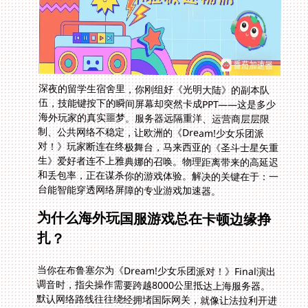
深夜的留学生宿舍里，你刚组好《光明大陆》的副本队
伍，技能键按下的瞬间屏幕却突然卡成PPT——这是多少
海外玩家的真实噩梦。服务器远隔重洋、运营商层层限
制、公共网络不稳定，让欧洲的《Dream!少女乐团派
对！》玩家断连在终极舞台，马来西亚的《圣斗士星矢重
生》爱好者连不上雅典娜的召唤。物理距离带来的高延迟
和丢包率，正在谋杀你的游戏体验。解决的关键在于：一
台能智能穿透网络屏障的专业游戏加速器。
为什么海外玩国服游戏总在卡顿边缘挣
扎？
当你在布鲁塞尔为《Dream!少女乐团派对！》Final演出
调音时，指尖操作需要跨越8000公里抵达上海服务器。
默认网络路线往往绕经拥堵国际网关，就像让法拉利开进
乡间泥路。马来西亚玩家打开《圣斗士星矢重生》时更可