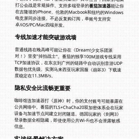
打公会战是常规操作。支持多端登录的
番茄加速器
能让你
在吉隆坡的iPhone、伦敦的Macbook和纽约的Windows
电竞屏同步连接。不必反复购订阅，单账号支持安
卓/iOS/PC/Mac四端并发。
专线加速才能突破游戏墙
普通线路在晚高峰可能让你在《Dream!少女乐团派
对！》里变"掉拍战士"。番茄的独享100M游戏专线采用
TCP加速协议，在东京到广州的链路中自动识别音游UDP
数据包优先级。实测马来西亚玩家国服《崩坏3》下载速
度稳定在11.3MB/s。
隐私安全比流畅更重要
咖啡馆连加速器打《原神》时，你的支付账号可能暴露在
公共网络中。番茄的TLS+ChaCha20双加密体系会在玩家
设备与加速节点间建立封闭隧道。德国玩家的《剑网3》
登录数据全程隐藏，即使使用公共Wi-Fi也不会泄露敏感
信息。