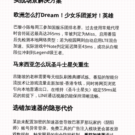
实战场景解决方案
欧洲怎么打Dream！少女乐团派对！英雄
巴黎小陈每周三参加国服乐团排名赛。过去使用常规代理
时音符延迟最高达265ms，常被判定为Miss。启用番茄
后先检测本地网络类型：若为校园网则自动启用LTE混合
加速。实际游戏中Note判定延迟降至43ms，成功从白银
段位冲刺到Legend级王者。
马来西亚怎么玩圣斗士星矢重生
吉隆坡的老林需要每天组队刷雅典娜试炼。番茄的智能分
流技术让游戏流量走新加坡-香港专线，同时将网页浏览
引向本地普通出口。在维持《圣斗士星矢》稳定59ms延
迟的前提下，LINE通话视频仍能保持清晰流畅。
选错加速器的隐形代价
某款未配置加密的加速器曾导致巴塞罗那玩家的《阴阳
师》账号异常登录。免费工具的广告注入模块更会篡改游
戏数据包，触发网易的安全防护机制。
番茄加速器
通过
ISO27001认证的纯净数据传输，三年零封号记录证明其
安全性。7x24小时中英双语客服团队，凌晨三点遇技术