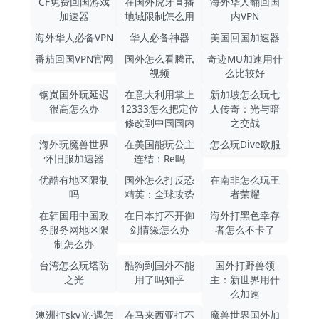
CF免费回国游戏
在国外虎牙直播
海外华人翻回国
加速器
地域限制怎么用
内VPN
海外华人必备VPN
华人必备神器
美国回国加速器
番茄回国VPN官网
国外怎么看腾讯
奇迹MU加速用什
视频
么比较好
钢岚国外玩延迟
在意大利用掌上
新加坡怎么玩七
很高怎么办
12333怎么把定位
人传奇：光与暗
修改到中国国内
之交战
海外玩魔兽世界
在美国能玩公主
怎么玩Dive欧服
怀旧服加速器
连结：Re吗
优酷有地区限制
国外怎么打反恐
在南非怎么玩王
吗
精英：全球攻势
者荣耀
在韩国用中国政
在日本打不开御
海外打黑色幸存
务服务网地区限
剑情缘怎么办
者怎么不卡了
制怎么办
台湾怎么玩塔防
酷狗到国外不能
国外打野兽领
之光
用了吗知乎
主：新世界用什
么加速
澳洲打sky光·遇怎
在马来西亚打不
魔兽世界国外加