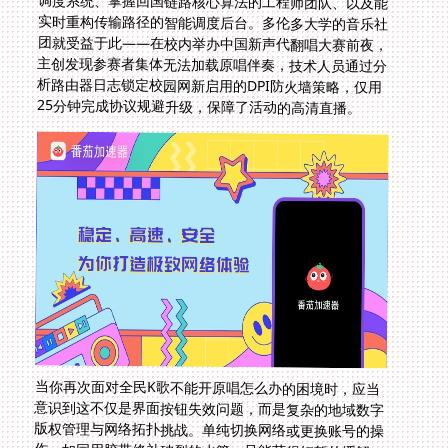
25分钟完成协议规避升级，保障了活动的高清直播。
当你再次面对全民K歌不能开原唱怎么办的困境时，应当
意识到这不仅是界面按钮失效问题，而是复杂的地域数字
版权管理与网络拓扑挑战。单纯切换网络或更换账号的操
作，如同用胶带修补破裂的水管，只能获得短暂的缓解。
真正从底层解决国外使用QQ音乐卡顿、酷狗版权限制的
痛点，必须构建智能定向加速+数据安全+多端协同一体化
方案。从悉尼歌剧院旁公寓里的华裔老人通过平板流畅收
听中文有声书，到纽约华尔街分析师用PC端超高音质播
放窦唯实验专辑，技术正在消解距离制造的体验落差。当
你在异国客厅打开全民K歌，原唱按钮瞬间亮起的提示