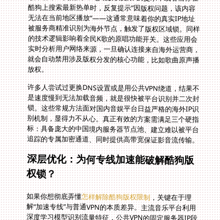
放权。
许多人尝试过更换DNS设置或是用公共VPN绕道，结果不
是速度慢到无法加载音频，就是很快被平台识别并二次封
锁。这些常规方法面对国内音娱平台日益严格的海外IP识
别机制，显得力不从心。真正有效的方案需满足三个硬指
标：具备庞大的中国境内服务器节点池、建立难以被平台
追踪的专属加密通道、同时提供高带宽保证影音流传输。
深层优化：为何专线加速能破解酷狗版
权锁？
如果你想彻底弄懂
怎样解除酷狗版权限制
，关键在于理
解“加速专线”与普通VPN的本质差异。主流音乐平台利用
深度学习模型识别流量特征，公共VPN的固定服务器IP段
和传输协议极易被捕获标记为异常代理行为，这也是为什
么普通翻墙工具总被酷狗或QQ音乐拦截。智能专线加速
通过部署多个入口分流节点，实时匹配最优线路拓扑，其