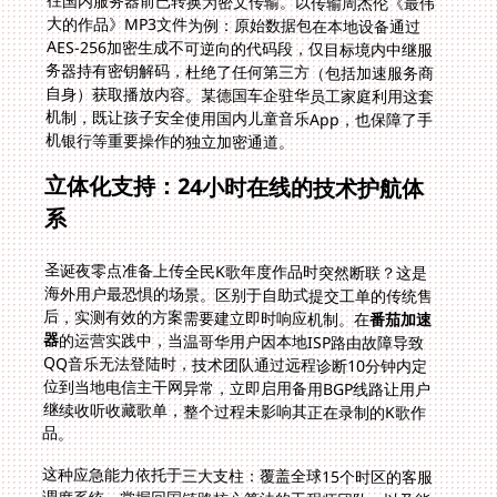
机银行等重要操作的独立加密通道。
立体化支持：24小时在线的技术护航体
系
圣诞夜零点准备上传全民K歌年度作品时突然断联？这是
海外用户最恐惧的场景。区别于自助式提交工单的传统售
后，实测有效的方案需要建立即时响应机制。在
番茄加速
器
的运营实践中，当温哥华用户因本地ISP路由故障导致
QQ音乐无法登陆时，技术团队通过远程诊断10分钟内定
位到当地电信主干网异常，立即启用备用BGP线路让用户
继续收听收藏歌单，整个过程未影响其正在录制的K歌作
品。
这种应急能力依托于三大支柱：覆盖全球15个时区的客服
调度系统、掌握回国链路核心算法的工程师团队、以及能
实时重构传输路径的智能调度后台。多伦多大学的音乐社
团就受益于此——在校内举办中国新声代翻唱大赛前夜，
主创发现参赛者集体无法加载原唱伴奏，技术人员通过分
析路由器日志锁定校园网新启用的DPI防火墙策略，仅用