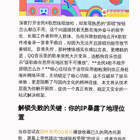
深夜打开全民K歌想练唱放松，却发现熟悉的“原唱”按钮
怎么都点不亮。这个问题困扰着无数在海外奋斗的留学
生、长期工作者和华人群体。当你兴致勃勃地点开K歌软
件准备录一首拿手曲目，却因为无法开启原唱功能导致节
奏错乱、音准失控，那种懊恼感实在难以言表。更糟糕的
是，QQ音乐里的歌单突然大片变灰，连酷狗音乐也提
示“该歌曲在您所在地区暂不可播放”。**全民k歌不能开
原唱怎么办？**核心症结在于这些应用都检测到你正身处
海外网络环境，主动锁定了核心功能。这不仅破坏了娱乐
体验，更是阻断了与国内文化的精神连接。本文将从技术
层面为你解开困扰，提供一个真正有效、稳定又安全的一
站式解决框架。
解锁失败的关键：你的IP暴露了地理位
置
当你尝试在
国外使用QQ音乐
播放收藏已久的周杰伦新
歌，屏幕上突然跳出“地域版权受限”的提示；或者当你在
酷狗上搜索最新热单时，反复提示“因版权问题，该内容
无法在当前地区播放”——这通常意味着你的真实IP地址
被服务商精准识别为海外节点，触发了版权区域锁。同样
的技术逻辑影响着全民K歌的原唱功能开关。这些应用会
实时分析用户网络来源，一旦确认连接来自海外运营商，
就会自动禁用涉及版权分发的核心功能，比如歌曲原声播