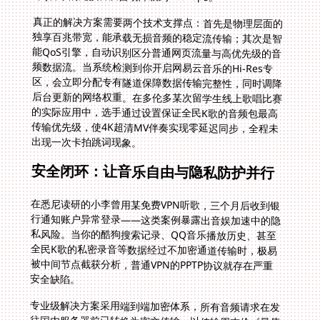
真正的解决方案需要两个技术支撑点：首先是物理层面的
独享百兆带宽，能承载无损音频的稳定流传输；其次是智
能QoS引擎，自动识别区分普通网页流量与高优先级的音
频数据流。当系统检测到你开启网易云音乐的Hi-Res专
区，会立即分配专有隧道保障数据传输完整性，同时调降
后台更新的网络权重。在多伦多某次留学生线上歌唱比赛
的实际应用中，选手通过设置保证全民K歌的音频包最高
传输优先级，使4K超清MV伴奏实现零延迟同步，全程未
出现一次卡拍跳词现象。
安全闭环：让音乐自由与隐私防护并行
在悉尼读研的小李曾用某免费VPN听歌，三个月后收到银
行通知账户异常登录——这类案例暴露出音娱加速中的隐
私风险。当你的酷狗搜索记录、QQ音乐播放历史、甚至
全民K歌的私密录音等数据经过不加密通道传输时，极易
被中间节点截获分析，普通VPN的PPTP协议就存在严重
安全缺陷。
专业级解决方案采用端到端加密体系，所有音频请求在发
往国内服务器前已转换为密文传输。以传输周杰伦《最伟
大的作品》MP3文件为例：原始数据包在本地设备通过
AES-256加密生成不可逆向的代码段，仅目标境内中继服
务器持有密钥解码，杜绝了任何第三方（包括加速服务商
自身）获取播放内容。某德国车企驻华员工家庭利用这套
机制，既让孩子安全使用国内儿童音乐App，也保障了手