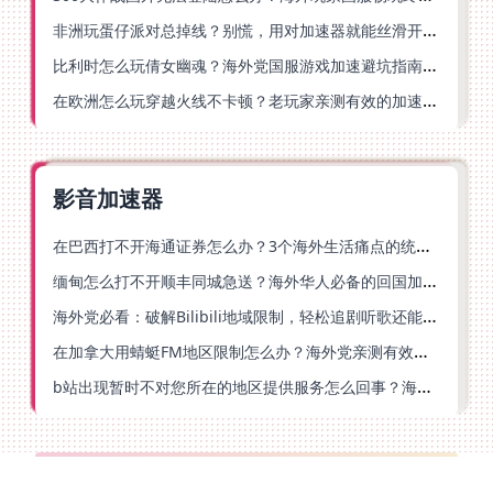
非洲玩蛋仔派对总掉线？别慌，用对加速器就能丝滑开跑！
比利时怎么玩倩女幽魂？海外党国服游戏加速避坑指南（附实测推荐）
在欧洲怎么玩穿越火线不卡顿？老玩家亲测有效的加速器选择指南
影音加速器
在巴西打不开海通证券怎么办？3个海外生活痛点的统一解决方案
缅甸怎么打不开顺丰同城急送？海外华人必备的回国加速指南（附B站会员游戏解决方案）
海外党必看：破解Bilibili地域限制，轻松追剧听歌还能流畅理财的实用指南
在加拿大用蜻蜓FM地区限制怎么办？海外党亲测有效的回国加速方案
b站出现暂时不对您所在的地区提供服务怎么回事？海外党亲测有效的回国加速方案