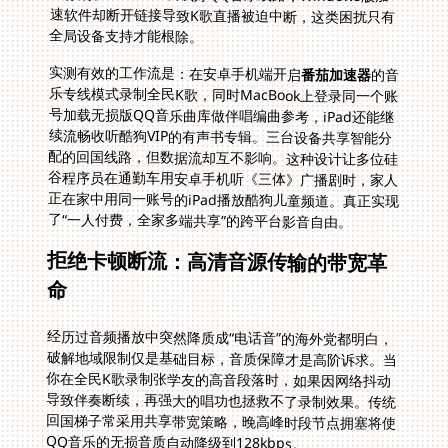
全局设备支持才能根除。
实测有效的工作流是：在安卓手机端开启
番茄加速器
的音
乐专线模式录制全民K歌，同时MacBook上登录同一个账
号加载无损版QQ音乐曲库做伴唱编曲参考，iPad还能继
续流畅收听酷狗VIP的有声书专辑。三台设备共享智能分
配的回国线路，但数据流却互不影响。这种设计让多位硅
谷程序员在通勤车用安卓手机听《三体》广播剧时，家人
正在家中用同一账号的iPad播放酷狗儿童频道。真正实现
了“一人付费，全家多端共享”的跨平台影音自由。
拒绝卡顿断流：高清音源传输的带宽革
命
经历过音频播放中突然降质成“电话音”的海外党都明白，
破解地域限制仅是基础目标，音质保障才是高阶诉求。当
你在全民K歌录制张学友的高音段落时，如果因网络抖动
导致伴奏断续，再强大的唱功也拯救不了录制效果。传统
回国梯子常采用共享带宽策略，晚高峰时段节点拥塞将使
QQ音乐的无损音质自动降级到128kbps。