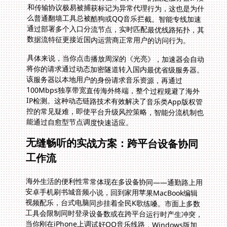
数据流特征更接近国内运营商正常用户的访问行为。
具体来说，当你点击播放周深的《光亮》，加速器会自动
将你的请求通过动态加密隧道转入国内最优省级服务器。
该服务器以本地用户的身份请求音乐资源，再通过
100Mbps独享带宽直传海外终端，整个过程规避了海外
IP检测。这种动态链路技术有效解决了音乐类App版权管
控的常见疑难，即使平台升级风控策略，智能分流机制也
能通过自愈型节点调度快速适应。
无缝畅听的实战方案：跨平台设备协同
工作流
海外生活的便利性常常体现在多设备协同——通勤路上用
安卓手机刷书城音频小说，回到家用苹果MacBook编辑
视频配乐，台式电脑同步挂着全民K歌练嗓。市面上多数
工具会限制同时登录设备数或在跨平台运行时产生冲突，
当你刚在iPhone上调试好QQ音乐线路，Windows版加
速软件却断开链接导致K歌直播被迫中断，这类困扰只有