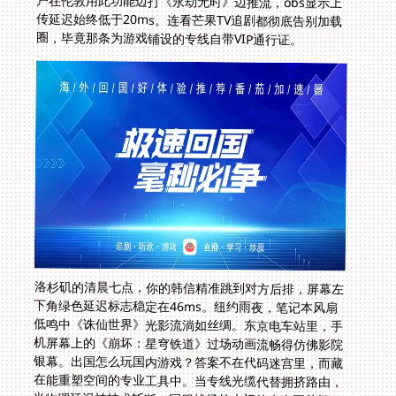
圈，毕竟那条为游戏铺设的专线自带VIP通行证。
洛杉矶的清晨七点，你的韩信精准跳到对方后排，屏幕左
下角绿色延迟标志稳定在46ms。纽约雨夜，笔记本风扇
低鸣中《诛仙世界》光影流淌如丝绸。东京电车站里，手
机屏幕上的《崩坏：星穹铁道》过场动画流畅得仿佛影院
银幕。出国怎么玩国内游戏？答案不在代码迷宫里，而藏
在能重塑空间的专业工具中。当专线光缆代替拥挤路由，
当物理延迟被技术斩断，国服战场的大门从未真正关闭