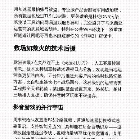
用加速器最怕账号被盗。专业级产品会部署军用级加密，
所有数据包经过TLS1.3封装。更关键的是杜绝DNS污染，
实测某工具访问网易游戏服务器时，完全避开了马来西亚
运营商的恶意域名劫持。特别在公共WiFi环境下，双重加
密隧道让网吧哥再也不能窥屏你的《剑网3》密保卡。
救场如救火的技术后援
欧洲凌晨3点突然连不上《天涯明月刀》，人工客服秒回
消息。技术支持组直接请求远程日志分析，发现是当地运
营商更新路由表。五分钟后推送到客户端的临时线路切换
方案，比自动重连快七个战场回合。这种级别的运维需要
工程师全天候轮值，某团队甚至设置东京、洛杉矶、柏林
三地接力支援，确保任意时区玩家不被遗弃。
影音游戏的并行宇宙
周末想给队友直播B站攻略视频，普通加速器切换模式总
要重启。支持智能分流的工具却能在后台自动识别——游
戏数据走低延迟专线，视频流量切至优化带宽通道。某用
户在伦敦用此功能边打《永劫无时》边推流，obs显示上
传延迟始终低于20ms。连看芒果TV追剧都彻底告别加载