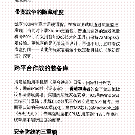
带宽战争的隐藏维度
独享100M带宽才是硬通货。在东京测试时通过流量监控
发现，当同时下载Steam更新包，普通加速器的游戏流量
骤降80%，而采用智能QoS技术的工具仍保持72Mbps稳
定传输。更惊喜的是无限流量设计，再也不用月底盯着仪
表盘打团——某北美玩家靠着这个设定整月挂机《梦幻西
游》挖矿。
跨平台作战的装备库
清晨通勤用手机清《星穹铁道》日常，回家打开PC打
本，睡前iPad挂《逆水寒》。
番茄加速器
的全平台适配让
设备墙彻底崩塌。实测悉尼玩家在安卓、iOS和Windows
三端同时登陆，系统自动分配三条独立通道互不抢占。最
颠覆认知的是MAC端优化，当在M2芯片的Macbook上跑
《永劫无时》，专属驱动层把CPU占用压到11%，彻底打
破苹果不能玩国游的魔咒。
安全防线的三重锁