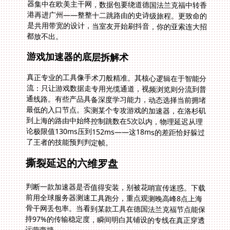
都放不出。
游戏加速器的底层拆解术
真正专业的工具像手术刀般精准。其核心逻辑在于智能分
流：只让游戏数据走专用光缆通道，视频浏览则分流到普
通线路。有些产品具备深度学习能力，动态选择当前拥堵
最低的入口节点。实测某个专攻游戏的加速器，在洛杉矶
到上海的路由中始终控制跳数在5次以内，物理延迟从理
论极限值130ms压到152ms——这18ms的差距恰好躲过
了王者的技能预判判定帧。
撕裂延迟的六维罗盘
判断一款加速器是否值得安装，别被花哨宣传迷惑。下载
前用全球服务器测速工具跑分，重点观测晚高峰8点上海
骨干网丢包率。当看到某款工具在德国法兰克福节点能保
持97%的传输稳定度，瞬间明白其铺设的专线在真正穿透
运营商墙。