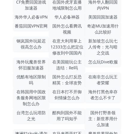
CF免费回国游戏
在国外虎牙直播
海外华人翻回国
加速器
地域限制怎么用
内VPN
海外华人必备VPN
华人必备神器
美国回国加速器
番茄回国VPN官网
国外怎么看腾讯
奇迹MU加速用什
视频
么比较好
钢岚国外玩延迟
在意大利用掌上
新加坡怎么玩七
很高怎么办
12333怎么把定位
人传奇：光与暗
修改到中国国内
之交战
海外玩魔兽世界
在美国能玩公主
怎么玩Dive欧服
怀旧服加速器
连结：Re吗
优酷有地区限制
国外怎么打反恐
在南非怎么玩王
吗
精英：全球攻势
者荣耀
在韩国用中国政
在日本打不开御
海外打黑色幸存
务服务网地区限
剑情缘怎么办
者怎么不卡了
制怎么办
台湾怎么玩塔防
酷狗到国外不能
国外打野兽领
之光
用了吗知乎
主：新世界用什
么加速
澳洲打sky光·遇怎
在马来西亚打不
魔兽世界国外加