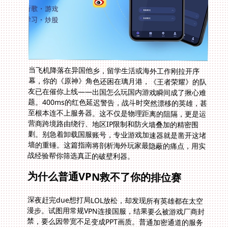
当飞机降落在异国他乡，留学生活或海外工作刚拉开序
幕，你的《原神》角色还困在璃月港，《王者荣耀》的队
友已在催你上线——出国怎么玩国内游戏瞬间成了揪心难
题。400ms的红色延迟警告，战斗时突然漂移的英雄，甚
至根本连不上服务器。这不仅是物理距离的阻隔，更是运
营商跨境路由绕行、地区IP限制和防火墙叠加的精密围
剿。别急着卸载国服账号，专业游戏加速器就是凿开这堵
墙的重锤。这篇指南将剖析海外玩家最隐蔽的痛点，用实
战经验帮你筛选真正的破壁利器。
为什么普通VPN救不了你的排位赛
深夜赶完due想打局LOL放松，却发现所有英雄都在太空
漫步。试图用常规VPN连接国服，结果要么被游戏厂商封
禁，要么因带宽不足变成PPT画质。普通加密通道的服务
器集中在欧美主干网，数据包要绕道德国法兰克福中转香
港再进广州——整整十二跳路由的史诗级旅程。更致命的
是共用带宽的设计，当室友开始刷抖音，你的亚索连大招