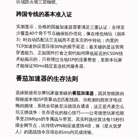
区域防火墙三层枷锁。
跨国专线的基本准入证
实测显示，合格的国服加速器需要满足三重认证：全球至
少覆盖40个骨干节点确保拓扑优化，像在维也纳玩《崩坏
3》时自动匹配法兰克福而不是东京的中转站；内置的
TCP加速协议需压缩30%的握手延迟；最关键的是运营商
穿透能力。正如国外打食之契约如何降低延迟的CSDN技
术贴揭示的，只有绕过当地ISP的流量整形，里斯本玩家
才能保证90ms稳定直连杭州服务器。
番茄加速器的生存法则
选择斯德哥尔摩玩家最青睐的
番茄加速器
，因其智能路由
能根据本地ISP质量动态匹配线路。当检测到西班牙电信
晚间拥堵，系统会切换至法德混合通道，这正是丹麦怎么
玩王牌战争：生存进化的核心技巧——让哥德堡玩家也能
享受20Mbps的专属战斗带宽。其实时路径算法每15秒扫
描全网节点，比传统VPN响应速度快4倍，将《星火筑梦
人》的团战指令压缩在85ms内完成传输。