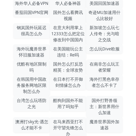
海外华人必备VPN
华人必备神器
美国回国加速器
番茄回国VPN官网
国外怎么看腾讯
奇迹MU加速用什
视频
么比较好
钢岚国外玩延迟
在意大利用掌上
新加坡怎么玩七
很高怎么办
12333怎么把定位
人传奇：光与暗
修改到中国国内
之交战
海外玩魔兽世界
在美国能玩公主
怎么玩Dive欧服
怀旧服加速器
连结：Re吗
优酷有地区限制
国外怎么打反恐
在南非怎么玩王
吗
精英：全球攻势
者荣耀
在韩国用中国政
在日本打不开御
海外打黑色幸存
务服务网地区限
剑情缘怎么办
者怎么不卡了
制怎么办
台湾怎么玩塔防
酷狗到国外不能
国外打野兽领
之光
用了吗知乎
主：新世界用什
么加速
澳洲打sky光·遇怎
在马来西亚打不
魔兽世界国外加
么才能不卡
开守望先锋怎么
速器
办