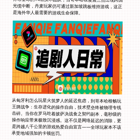
是海外华人最需要的游戏生命保障。
从匈牙利怎么玩星火筑梦人的延迟焦虑，到哥本哈根畅玩
王牌战争：生存进化的操作自由，技术壁垒终被物理专线
击碎。当你在罗马吃着披萨决战食之契约副本，毫秒级的
操作响应带来极致沉浸感。这不仅是网络延迟的消除，更
是跨越八千公里的游戏热爱自由宣言——全球玩家本不该
承受地域强加的卡顿惩罚。