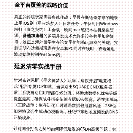
全平台覆盖的战略价值
真正的跨境玩家需要多线作战：早晨在斯德哥尔摩的地铁
上用iOS刷《星火筑梦人》日常任务，午休时用Windows
端打《食之契约》工会战，晚间mac笔记本挂机采集资
源。
番茄加速器
的多端并发技术允许多设备共用加密隧
道，这正是海外留学生在论文季仍能畅玩游戏的关键。实
测证明布达佩斯玩家在安卓和PC同时在线时，双端延迟
波动始终控制在±15ms内。
延迟清零实战手册
针对布达佩斯《星火筑梦人》玩家，建议开启"电竞模
式"配合专属TCP加速。当识别出SQUARE ENIX服务器
后，系统自动启用智能QoS分流，将游戏数据包优先等级
提至最高，确保战斗指令传输占据80%带宽。若在挪威玩
《王牌战争：生存进化》时遭遇数据包泄露风险，256位
加密协议会生成动态校验码，杜绝中东欧地区频发的DNS
污染现象。
针对国外打食之契约如何降低延迟的CSDN高频问题，实
测证明设置"智能协议伪装"是关键。将游戏数据包装成
HTTPS流量传输可避开葡萄牙ISP的Qos限速，让里斯本
玩家成功将烹饪延迟压到98ms。这正是番茄100M专属
带宽的价值体现——不同于公网加速通道的拥堵，物理隔
离的回国专线让巴黎玩家在《食之契约》高峰时段仍保持