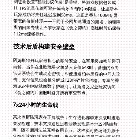
112ms流畅操作。
技术后盾构建安全壁垒
阿姆斯特丹玩家最担心的账号安全，在军用级加密前迎刃
而解。当你在北欧玩星火筑梦人充值648时，番茄的双向
认证系统会生成动态密钥，即使遭遇柏林黑客的中间人攻
击，支付信息也会被分解成128份碎片化传输。专享的香
港BGP中继站就像数字护城河，让斯洛文尼亚玩家访问
《食之契约》国服时避开所有审查节点。
7x24小时的生命线
某次奥斯陆玩家在王牌战争：生存进化赛季末决战时遭遇
突发断连，技术支持通过远程诊断发现是本地ISP路由故
障，随即启用法兰克福备用节点。这种实时救场能力源于
分布全球的14组技术团队，当哥本哈根凌晨三点出现跨国
光缆中断，丹麦玩家仍可通过新加坡跳板维持游戏，这正