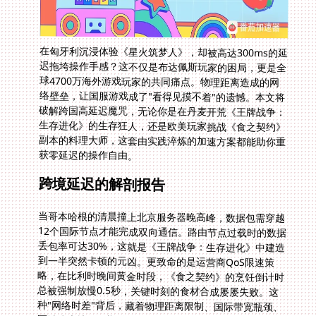
在匈牙利沉浸体验《星火筑梦人》，却被高达300ms的延
迟拖垮操作手感？这不仅是布达佩斯玩家的困局，更是全
球4700万海外游戏玩家的共同痛点。物理距离造成的网
络壁垒，让国服游戏成了"看得见摸不着"的遗憾。本文将
破解跨国高延迟魔咒，无论你是在丹麦开荒《王牌战争：
生存进化》的生存狂人，还是欧美玩家挑战《食之契约》
副本的料理大师，这套由实践淬炼的加速方案都能助你重
获零延迟的操作自由。
跨境延迟的解剖报告
当哥本哈根的清晨撞上北京服务器晚高峰，数据包需穿越
12个国际节点才能完成双向通信。路由节点过载时的数据
丢包率可达30%，这就是《王牌战争：生存进化》中建造
到一半突然卡顿的元凶。更致命的是运营商QoS限速策
略，在比利时晚间黄金时段，《食之契约》的烹饪倒计时
总被强制放慢0.5秒，关键时刻的食材合成屡屡失败。这
种"网络时差"背后，藏着物理距离限制、国际带宽瓶颈、