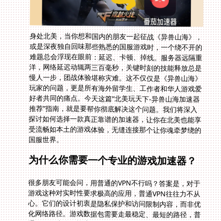
身处北美，当你想和国内的朋友一起征战《异兽山海》，
或是深夜独自回味那些熟悉的国服游戏时，一个绕不开的
难题总会浮现在眼前：延迟、卡顿、掉线。服务器远隔重
洋，网络延迟动辄两三百毫秒，关键时刻的技能释放总是
慢人一步，团战体验堪称灾难。这不仅仅是《异兽山海》
玩家的问题，更是所有海外留学生、工作者和华人游戏爱
好者共同的痛点。今天这篇“北美玩天下-异兽山海加速器
推荐”指南，就是要帮你彻底解决这个问题。我们将深入
探讨如何选择一款真正靠谱的加速器，让你在北美也能享
受流畅如本土的游戏体验，无缝连接那个让你魂牵梦绕的
国服世界。
为什么你需要一个专业的游戏加速器？
很多朋友可能会问，用普通的VPN不行吗？答案是，对于
游戏这种对实时性要求极高的应用，普通VPN往往力不从
心。它们的设计初衷是隐私保护和访问限制内容，而非优
化网络路径。游戏数据包需要走最稳定、最短的路径，普
通VPN的线路可能绕远，节点可能拥堵，导致延迟更高、
抖动更大。专业游戏加速器的核心价值在于“智能路
由”和“专线优化”。它们在全球部署了针对游戏优化的服务
器节点，能够智能分析你的网络状况，为你推荐并连接至
回国的最优线路，将游戏数据从拥堵的公共网络中剥离出
来，通过专属通道直连国内游戏服务器。这就像在混乱的