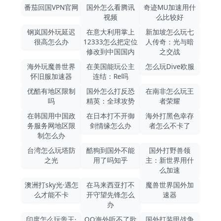
番茄回国VPN官网
国外怎么看腾讯
奇迹MU加速用什
视频
么比较好
钢岚国外玩延迟
在意大利用掌上
新加坡怎么玩七
很高怎么办
12333怎么把定位
人传奇：光与暗
修改到中国国内
之交战
海外玩魔兽世界
在美国能玩公主
怎么玩Dive欧服
怀旧服加速器
连结：Re吗
优酷有地区限制
国外怎么打反恐
在南非怎么玩王
吗
精英：全球攻势
者荣耀
在韩国用中国政
在日本打不开御
海外打黑色幸存
务服务网地区限
剑情缘怎么办
者怎么不卡了
制怎么办
台湾怎么玩塔防
酷狗到国外不能
国外打野兽领
之光
用了吗知乎
主：新世界用什
么加速
澳洲打sky光·遇怎
在马来西亚打不
魔兽世界国外加
么才能不卡
开守望先锋怎么
速器
办
印度怎么玩帝王·
QQ海外听不了歌
国外打装甲战争