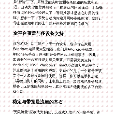
你走在最顺畅的路上，这种体验才是我们追求的。
全平台覆盖与多设备支持
你的游戏生活可能不止于一台设备。也许你在家用
Windows电脑玩大型端游，出门用Android手机或
iPhone玩手游，休闲时还会在Mac上处理事务。因此，
加速器的平台支持能力至关重要。它需要完美支持
Android、iOS、Windows、macOS这四大主流平台，
并且提供易于使用的客户端。更贴心的是，一个账号应该
支持一人多端设备同时使用。这样，你可以在手机加速
《异兽山海》的同时，让电脑上的另一款游戏也享受加速
服务，无需来回切换账号，真正实现无缝衔接的多平台游
戏生活。
稳定与带宽是流畅的基石
“无限流量”应该成为标配，玩游戏无需担心用量告警。但
比无限流量更重要的，是网络的稳定性与充足的带宽。智
能分流技术能够精准识别游戏数据，让其走上精选的回国
游戏加速专线，而网页浏览、视频流量则走其他路径，互
不干扰。这确保了游戏数据包的优先传输。独享100M带
宽的承诺意味着，在高峰时段你也不会与他人争抢资源，
始终拥有宽广、专属的数据通道，有效杜绝因带宽不足导
致的跳ping和卡顿现象。稳定，是比偶尔的高速更珍贵