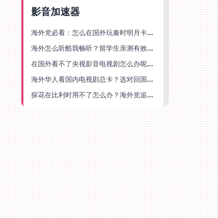
影音加速器
海外党必看：怎么在国外玩秦时明月卡牌版？附豆瓣EZCast地区限制破解法
海外怎么听酷我畅听？留学生亲测有效的华语内容解锁指南
在国外看不了央视影音电视剧怎么办呢？海外党亲测有效的回国加速方案
海外华人看国内电视剧总卡？选对回国加速器，还能解决菲律宾打不开反诈中心的问题
探花在比利时用不了怎么办？海外党追剧办事全攻略，选对加速器就够了