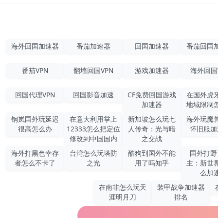
海外回国加速器
番茄加速器
回国加速器
番茄回国
番茄VPN
翻墙回国VPN
游戏加速器
海外回国
回国代理VPN
回国影音加速
CF免费回国游戏
在国外虎
加速器
地域限制
钢岚国外玩延迟
在意大利用掌上
新加坡怎么玩七
海外玩魔
很高怎么办
12333怎么把定位
人传奇：光与暗
怀旧服加
修改到中国国内
之交战
海外打黑色幸存
台湾怎么玩塔防
酷狗到国外不能
国外打野
者怎么不卡了
之光
用了吗知乎
主：新世
么加
在南非怎么玩天
装甲战争加速器
涯明月刀
排名