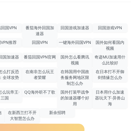
回国VPN
番茄海外回国加
回国游戏加速器
回国游戏VPN
速器
VPN推荐
回国VPN
一键海外回国VPN
国外如何看国内
视频
回国加速器
番茄回国VPN官网
国外怎么看腾讯
奇迹MU加速用什
视频
么比较好
怎么打反恐
在南非怎么玩王
在韩国用中国政
在日本打不开御
：全球攻势
者荣耀
务服务网地区限
剑情缘怎么办
制怎么办
怎么玩帝王·
QQ海外听不了歌
国外打装甲战争
日本用什么加速
三国
的加速器哪个好
器玩天下-异兽山
用
海
胞
在新西兰打不开
新余招聘
大智慧怎么办