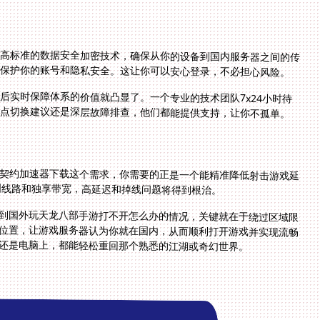
用高标准的数据安全加密技术，确保从你的设备到国内服务器之间的传
，保护你的账号和隐私安全。这让你可以安心登录，不必担心风险。
后实时保障体系的价值就凸显了。一个专业的技术团队7x24小时待
点切换建议还是深层故障排查，他们都能提供支持，让你不孤单。
契约加速器下载这个需求，你需要的正是一个能精准降低射击游戏延
回国线路和独享带宽，高延迟和掉线问题将得到根治。
到国外玩天龙八部手游打不开怎么办的情况，关键就在于绕过区域限
位置，让游戏服务器认为你就在国内，从而顺利打开游戏并实现流畅
还是电脑上，都能轻松重回那个熟悉的江湖或奇幻世界。