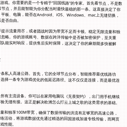
玩游戏。你需要的是一个专精于“回国线路”的专家。首先看节点，不是数
口节点，并且能智能为你分配当时最快最稳的那一条。这直接决定了你
、电脑，能否在Android、iOS、Windows、mac上无缝切换，
活是否自由。
半提示流量用尽，或者团战时因为带宽不足而卡顿。稳定无限流量和独
被忽略。你的游戏账号、数据在跨洋传输中是否被加密保护，至关重
团队能实时响应，提供售后实时保障，这决定了你的麻烦能多快被解
作
一条私人高速公路。首先，它的全球节点分布，智能推荐最优线路功
共网络，选择一条专为游戏优化的低延迟路径。这不仅仅是连接，而是最优连
乎所有主流设备。你可以在家用电脑玩《无畏契约》，出门用手机继续
体验无缝衔接。这正是解决欧洲怎么打云上城之歌的这类需求的基础。
量和独享100M带宽，确保了数据传输的洪流有足够宽的高速公路，
技术更聪明，能识别你的网络活动，将游戏数据优先通过精选的回国游戏加速专线传输，而网页
游戏性能。