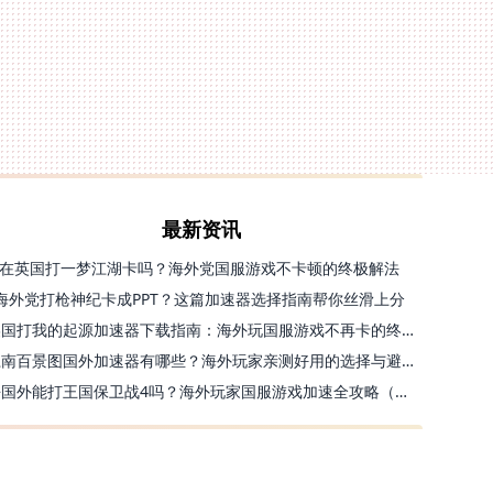
最新资讯
在英国打一梦江湖卡吗？海外党国服游戏不卡顿的终极解法
海外党打枪神纪卡成PPT？这篇加速器选择指南帮你丝滑上分
美国打我的起源加速器下载指南：海外玩国服游戏不再卡的终极方案
江南百景图国外加速器有哪些？海外玩家亲测好用的选择与避坑指南
去国外能打王国保卫战4吗？海外玩家国服游戏加速全攻略（附公主连结幻想江湖实测）