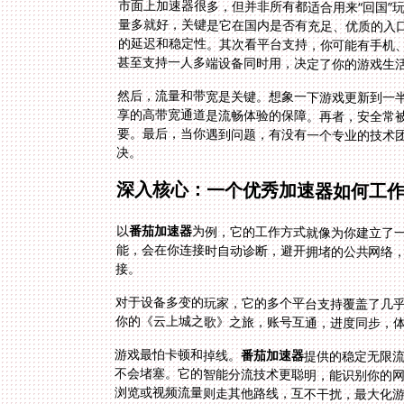
市面上加速器很多，但并非所有都适合用来“回国”
量多就好，关键是它在国内是否有充足、优质的入
的延迟和稳定性。其次看平台支持，你可能有手机、平板
甚至支持一人多端设备同时用，决定了你的游戏生
然后，流量和带宽是关键。想象一下游戏更新到一
享的高带宽通道是流畅体验的保障。再者，安全常
要。最后，当你遇到问题，有没有一个专业的技术
决。
深入核心：一个优秀加速器如何工
以
番茄加速器
为例，它的工作方式就像为你建立了
能，会在你连接时自动诊断，避开拥堵的公
接。
对于设备多变的玩家，它的多个平台支持覆盖了几
你的《云上城之歌》之旅，账号互通，进度同步，
游戏最怕卡顿和掉线。
番茄加速器
提供的稳定无限流
不会堵塞。它的智能分流
浏览或视频流量则走其他路线，互不干扰，最大化