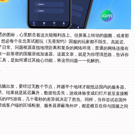
悉的图标，心里默念着这次能顺利连上。但屏幕上转动的圆圈，或者那
景，想必每个在北美试图玩《无畏契约》国服的玩家都不陌生。高延迟、
了日常。问题根源直指地理距离和复杂的网络环境，普通的网络连接在
在一款靠谱的国服游戏加速器。这篇文章，就是为你理清思路，告诉你
工具，是如何通过其核心功能，将这些问题一一化解的。
？
电脑出发，要经过无数个节点，跨越半个地球才能抵达国内的服务器。
桥。结果就是延迟飙升，数据包丢失，游戏体验变成幻灯片甚至直接断
高的FPS游戏，几十毫秒的差异就决定了胜负。同样，当你尝试在国外
游戏客户端的区域检测、服务器屏蔽海外IP，都是横亘在你与国服之间