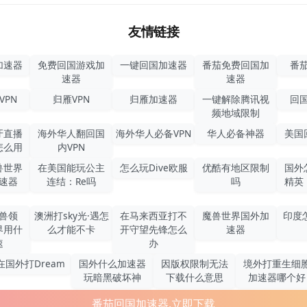
友情链接
加速器
免费回国游戏加
一键回国加速器
番茄免费回国加
番茄
速器
速器
VPN
归雁VPN
归雁加速器
一键解除腾讯视
回国
频地域限制
牙直播
海外华人翻回国
海外华人必备VPN
华人必备神器
美国
怎么用
内VPN
兽世界
在美国能玩公主
怎么玩Dive欧服
优酷有地区限制
国外
速器
连结：Re吗
吗
精英
兽领
澳洲打sky光·遇怎
在马来西亚打不
魔兽世界国外加
印度
界用什
么才能不卡
开守望先锋怎么
速器
速
办
在国外打Dream
国外什么加速器
因版权限制无法
境外打重生细
玩暗黑破坏神
下载什么意思
加速器哪个好
番茄回国加速器,立即下载