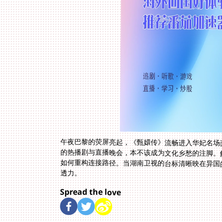
午夜巴黎的荧屏亮起，《甄嬛传》流畅进入华妃名场
的热播剧与直播晚会，本不该成为文化乡愁的注脚。
如何重构连接路径。当湖南卫视的台标清晰映在异国
透力。
Spread the love