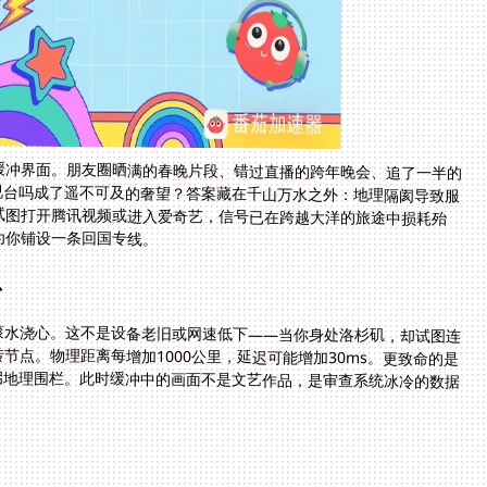
缓冲界面。朋友圈晒满的春晚片段、错过直播的跨年晚会、追了一半的
电视台吗成了遥不可及的奢望？答案藏在千山万水之外：地理隔阂导致服
试图打开腾讯视频或进入爱奇艺，信号已在跨越大洋的旅途中损耗殆
为你铺设一条回国专线。
息
滚水浇心。这不是设备老旧或网速低下——当你身处洛杉矶，却试图连
点。物理距离每增加1000公里，延迟可能增加30ms。更致命的是
启地理围栏。此时缓冲中的画面不是文艺作品，是审查系统冰冷的数据