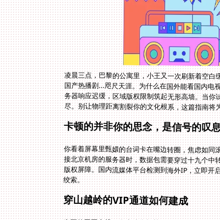
凌晨三点，巴黎的公寓里，小王又一次刷新着空白
国产热播剧...咫尺天涯。为什么在国外能看国内
务器响应迟缓，区域版权限制筑起无形高墙。当你
尽。别让物理距离割裂你的文化根系，这篇指南将
卡顿的并非你的思念，是信号的叹
你看着屏幕里甄嬛的台词卡在嘴边转圈，焦虑如同
接北京机房的服务器时，数据包需要穿过十九个中转节
版权屏障。国内流媒体平台检测到海外IP，立即开
绞索。
穿山越岭的VIP通道如何建成