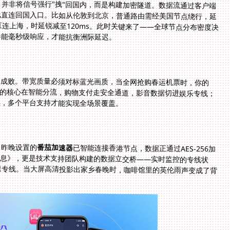
并非将信号强行"拽"回国内，而是构建加密隧道。数据流通过客户端
线直连回国入口。比如从伦敦到北京，普通路由需经美国节点绕行，延
直连上海，时延锐减至120ms。此时关键来了——全球节点分布密度决
器能毫秒级响应，才能抗衡洲际延迟。
定成败。带宽质量必须对标蓝光画质，当全网抢购春运机票时，你的
输的核心在智能分流，购物支付走安全通道，影音数据切进娱乐专线；
续，多个平台支持才能实现全场景覆盖。
。昨晚设置的
番茄加速器
已智能连接香港节点，数据正通过AES-256加
密隧道抵达深圳中转站。此刻她看的不仅是《声生不息》，更是技术支持团队构建的数据立交桥——实时监控的专线状
态、7x24小时的售后保障、即时切换的回国影音加速专线。当大屏高清投影出家乡春晚时，咖啡馆里的英伦雨声变成了背