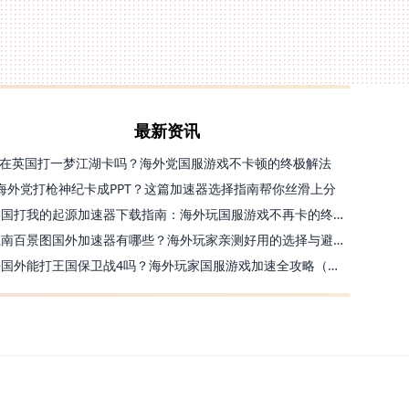
最新资讯
在英国打一梦江湖卡吗？海外党国服游戏不卡顿的终极解法
海外党打枪神纪卡成PPT？这篇加速器选择指南帮你丝滑上分
美国打我的起源加速器下载指南：海外玩国服游戏不再卡的终极方案
江南百景图国外加速器有哪些？海外玩家亲测好用的选择与避坑指南
去国外能打王国保卫战4吗？海外玩家国服游戏加速全攻略（附公主连结幻想江湖实测）