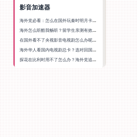
影音加速器
海外党必看：怎么在国外玩秦时明月卡牌版？附豆瓣EZCast地区限制破解法
海外怎么听酷我畅听？留学生亲测有效的华语内容解锁指南
在国外看不了央视影音电视剧怎么办呢？海外党亲测有效的回国加速方案
海外华人看国内电视剧总卡？选对回国加速器，还能解决菲律宾打不开反诈中心的问题
探花在比利时用不了怎么办？海外党追剧办事全攻略，选对加速器就够了