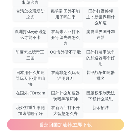
制怎么办
台湾怎么玩塔防
酷狗到国外不能
国外打野兽领
之光
用了吗知乎
主：新世界用什
么加速
澳洲打sky光·遇怎
在马来西亚打不
魔兽世界国外加
么才能不卡
开守望先锋怎么
速器
办
印度怎么玩帝王·
QQ海外听不了歌
国外打装甲战争
三国
的加速器哪个好
用
日本用什么加速
在南非怎么玩天
装甲战争加速器
器玩天下-异兽山
涯明月刀
排名
海
在国外打Dream
国外什么加速器
因版权限制无法
玩暗黑破坏神
下载什么意思
境外打重生细胞
在新西兰打不开
新余招聘
加速器哪个好
大智慧怎么办
番茄回国加速器,立即下载