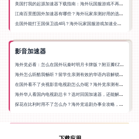
美国打我的起源加速器下载指南：海外玩国服游戏不再卡的终极方案
江南百景图国外加速器有哪些？海外玩家亲测好用的选择与避坑指南
去国外能打王国保卫战4吗？海外玩家国服游戏加速全攻略（附公主连结幻想江湖实测）
影音加速器
海外党必看：怎么在国外玩秦时明月卡牌版？附豆瓣EZCast地区限制破解法
海外怎么听酷我畅听？留学生亲测有效的华语内容解锁指南
在国外看不了央视影音电视剧怎么办呢？海外党亲测有效的回国加速方案
海外华人看国内电视剧总卡？选对回国加速器，还能解决菲律宾打不开反诈中心的问题
探花在比利时用不了怎么办？海外党追剧办事全攻略，选对加速器就够了
下载应用