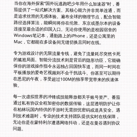
当你在海外探索“国外玩逃跑吧少年用什么加速器”时，番
茄提供了一站式解决方案。其核心能力并非简单连通，而
是追求丝滑的无感体验。遍布全球的物理节点，配合智能
路径选择算法，能瞬间将你在伦敦、东京或墨尔本的设备
连接至最合适的归国入口。无论你使用的是校园宿舍的
Windows笔记本，通勤路上的iPhone，还是公寓里的
Mac，它都能在多设备间无缝切换且同时在线。
专为游戏设计的无限流量专线，避免了流量耗尽突然卡死
的尴尬局面。智能分流技术则是背后的隐形功臣，它能确
保你的游戏操作指令永远独占回国快车道，而同一时间在
平板播放的爱奇艺视频则不会干扰战斗。你甚至可以期待
在悉尼的午夜，享受超过100M的独享带宽带来的疾速体
验。
每一次虚拟世界的冲锋或技能释放都关乎账号资产。番茄
通过私有协议全程加密你的数据传输，这层透明防护让你
在柏林玩国内特供的手游时无需担忧密码或道具安全。遇
到技术难题时，专业的技术支持团队提供实时在线保障，
无论你是在蒙特利尔遭遇网络抖动，还是在曼谷遇到协议
问题。