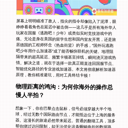
屏幕上明明瞄准了敌人，指尖的指令却像陷入了泥潭，眼
睁睁看着角色在延迟中被击倒——这几乎是所有海外华人
玩家在国服《逃跑吧！少年》或类似实时竞技游戏中的
痛。无论是身在美国的留学生想和国内室友开黑，还是旅
居德国的工程师怀念《热血街篮》的手感，“国外玩逃跑
吧少年用什么加速器”成了能否畅快联机的关键。地理阻
隔带来的超高延迟、频繁卡顿甚至掉线，瞬间浇灭游戏热
情。解决之道，就在于选择一款真正能直连回国服节点、
智能优化路径的专业游戏加速器。本文将彻底解析加速器
原理，教你精准避坑，用对工具终结卡顿！
物理距离的鸿沟：为何你海外的操作总
慢人半拍？
想象一下，你在巴黎点击鼠标，信号必须穿越大半个地
球，经过无数个国际路由节点，才能抵达位于上海的服务
器。这漫长的旅途必然带来延迟。普通的翻墙工具，顶多
帮你绕过访问限制，却无法优化这条蜿蜒曲折的数据路
径。更别提很多VPN线路拥挤不堪，专门用于游戏这类高
速率、低延迟需求的带宽少得可怜。结果就是，你的指令
和服务器反馈之间，隔着一道看得见却打不破的叹息之