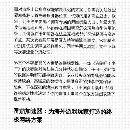
面对市场上众多宣称能解决延迟的方案，你需要关注这些
硬核指标：首先是服务器位置。优秀的服务商在亚太、欧
洲、北美等主要地区拥有专属的归国线路入口，能最大限
度缩短地理距离。比如你在德国研究怎么玩热血街篮更流
畅，关键就在于加速器在法兰克福或邻近区域是否有高速
节点。其次要看其底层是否支持智能流量调度。它能精准
识别并优先保障游戏数据包，同时将网页浏览、文件下载
等次要流量分流处理。
第三个不容忽视的因素是连接稳定性。一场《逃跑吧！少
年》的决赛圈对抗往往几分钟就决出胜负，任何一次轻微
的数据抖动都可能导致失败。专业服务商的专线必须能承
载持续的、高强度的数据流，提供真正的独享带宽保障。
想象一下在深夜的澳洲独自推塔，《王国保卫战4》加速
器的稳定性就决定了你的防御工事能否在敌方猛烈攻势下
巍然不动。
番茄加速器：为海外游戏玩家打造的终
极网络方案