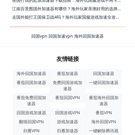
美国打我的起源加速器下载指南：海外玩国服游戏不再卡的终极方案
江南百景图国外加速器有哪些？海外玩家亲测好用的选择与避坑指南
去国外能打王国保卫战4吗？海外玩家国服游戏加速全攻略（附公主连结幻想江湖实测）
回国vpn
回国加速vpn
海外回国加速器
友情链接
海外回国加速器
番茄加速器
回国加速器
番茄回国加速器
免费回国游戏加
一键回国加速器
速器
番茄免费回国加
番茄回国VPN
番茄海外回国加
速器
速器
回国游戏加速器
回国游戏VPN
番茄VPN
翻墙回国VPN
游戏加速器
海外回国VPN
归雁VPN
归雁加速器
一键解除腾讯视