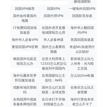
频地域限制
回国VPN推荐
回国VPN
一键海外回国VPN
国外如何看国内
回国代理VPN
回国影音加速
视频
CF免费回国游戏
在国外虎牙直播
海外华人翻回国
加速器
地域限制怎么用
内VPN
海外华人必备VPN
华人必备神器
美国回国加速器
番茄回国VPN官网
国外怎么看腾讯
奇迹MU加速用什
视频
么比较好
钢岚国外玩延迟
在意大利用掌上
新加坡怎么玩七
很高怎么办
12333怎么把定位
人传奇：光与暗
修改到中国国内
之交战
海外玩魔兽世界
在美国能玩公主
怎么玩Dive欧服
怀旧服加速器
连结：Re吗
优酷有地区限制
国外怎么打反恐
在南非怎么玩王
吗
精英：全球攻势
者荣耀
在韩国用中国政
在日本打不开御
海外打黑色幸存
务服务网地区限
剑情缘怎么办
者怎么不卡了