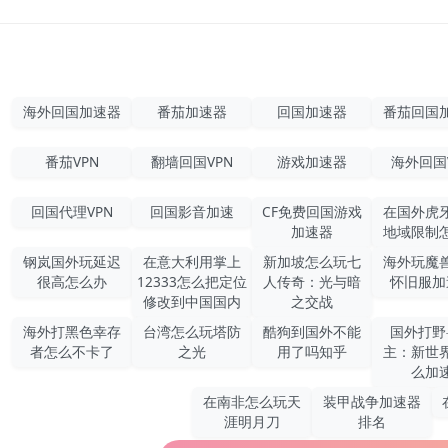
海外回国加速器
番茄加速器
回国加速器
番茄回国
番茄VPN
翻墙回国VPN
游戏加速器
海外回国
回国代理VPN
回国影音加速
CF免费回国游戏
在国外虎
加速器
地域限制
钢岚国外玩延迟
在意大利用掌上
新加坡怎么玩七
海外玩魔
很高怎么办
12333怎么把定位
人传奇：光与暗
怀旧服加
修改到中国国内
之交战
海外打黑色幸存
台湾怎么玩塔防
酷狗到国外不能
国外打野
者怎么不卡了
之光
用了吗知乎
主：新世
么加
在南非怎么玩天
装甲战争加速器
涯明月刀
排名