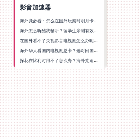
影音加速器
海外党必看：怎么在国外玩秦时明月卡牌版？附豆瓣EZCast地区限制破解法
海外怎么听酷我畅听？留学生亲测有效的华语内容解锁指南
在国外看不了央视影音电视剧怎么办呢？海外党亲测有效的回国加速方案
海外华人看国内电视剧总卡？选对回国加速器，还能解决菲律宾打不开反诈中心的问题
探花在比利时用不了怎么办？海外党追剧办事全攻略，选对加速器就够了