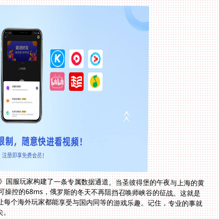
神》国服玩家构建了一条专属数据通道。当圣彼得堡的午夜与上海的黄
到可操控的68ms，俄罗斯的冬天不再阻挡召唤师峡谷的征战。这就是
让每个海外玩家都能享受与国内同等的游戏乐趣。记住，专业的事就
尖。