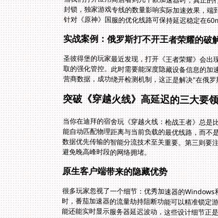
当我们打开应用商店看到几十款加速器时，真正的
封锁，独家游戏专线的数量影响实际加速效果，端
针对《原神》国服的优化线路可保持延迟稳定在60
实战案例：俄罗斯打不开王者荣耀的破
圣彼得堡的玩家最近发现，打开《王者荣耀》会出现
取的强化管控。此时需要能深度隐藏设备信息的加
营商数据，成功绕开检测机制，这正是解决"在俄罗
突破《穿越火线》高延迟的三大要
当你在迪拜的宿舍玩《穿越火线：枪战王者》总是
能自动匹配物理距离与当前负载的最优线路，而不
数据优先传输的智能分流技术至关重要。第三则要注
避免晚高峰时段的网络拥堵。
原生客户端带来的隐藏优势
很多玩家忽视了一个细节：优秀加速器的Windows和
时，番茄加速器的流量劫持阻断功能可以精准锁定游戏
能还能实时显示服务器延迟波动，这些设计细节正是