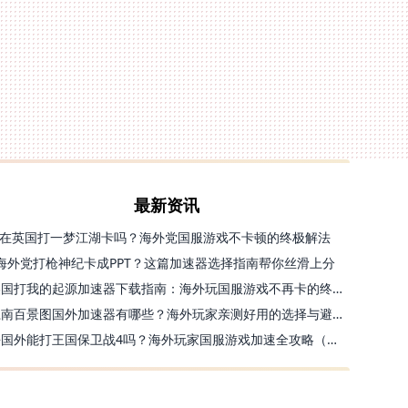
最新资讯
在英国打一梦江湖卡吗？海外党国服游戏不卡顿的终极解法
海外党打枪神纪卡成PPT？这篇加速器选择指南帮你丝滑上分
美国打我的起源加速器下载指南：海外玩国服游戏不再卡的终极方案
江南百景图国外加速器有哪些？海外玩家亲测好用的选择与避坑指南
去国外能打王国保卫战4吗？海外玩家国服游戏加速全攻略（附公主连结幻想江湖实测）