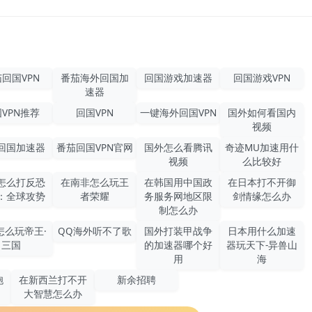
回国VPN
番茄海外回国加
回国游戏加速器
回国游戏VPN
速器
VPN推荐
回国VPN
一键海外回国VPN
国外如何看国内
视频
回国加速器
番茄回国VPN官网
国外怎么看腾讯
奇迹MU加速用什
视频
么比较好
怎么打反恐
在南非怎么玩王
在韩国用中国政
在日本打不开御
：全球攻势
者荣耀
务服务网地区限
剑情缘怎么办
制怎么办
怎么玩帝王·
QQ海外听不了歌
国外打装甲战争
日本用什么加速
三国
的加速器哪个好
器玩天下-异兽山
用
海
胞
在新西兰打不开
新余招聘
大智慧怎么办