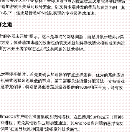
行家会关注这三个硬指标：全球加速节点的覆盖密度决定能否突破地域
到端加密质量关系到账号安全。以支持多端并发的番茄加速器为例，其
ms以下，这正是普通VPN难以实现的专业级游戏加速。
解之道
"服务器未开放"提示。这不是单纯的网络问题，而是腾讯对境外IP采
速方案，像番茄加速器的数据包伪装技术就能将游戏请求模拟成国内运
斯打不开王者荣耀怎么办"这类问题的技术关键。
领
比对手慢半拍时，首先要确认加速器的节点选择逻辑。优秀的系统应该
是机械式选择延迟最低的节点。第二需要关注流量分配算法，支持游戏
意带宽保障，特别是类似番茄加速器提供的100M独享带宽，能有效
macOS客户端会深度集成系统网络栈。在巴黎用Surface玩《原神》
进程，避免其他软件占用加速通道。其Android客户端的悬浮窗功
保障"在国外玩原神国服"流畅度的技术底气。