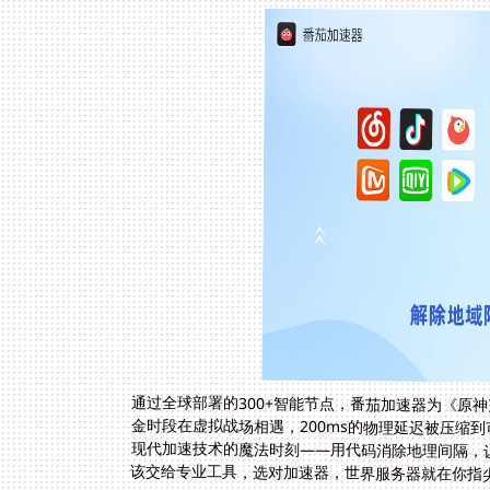
通过全球部署的300+智能节点，番茄加速器为《原
金时段在虚拟战场相遇，200ms的物理延迟被压缩
现代加速技术的魔法时刻——用代码消除地理间隔，
该交给专业工具，选对加速器，世界服务器就在你指