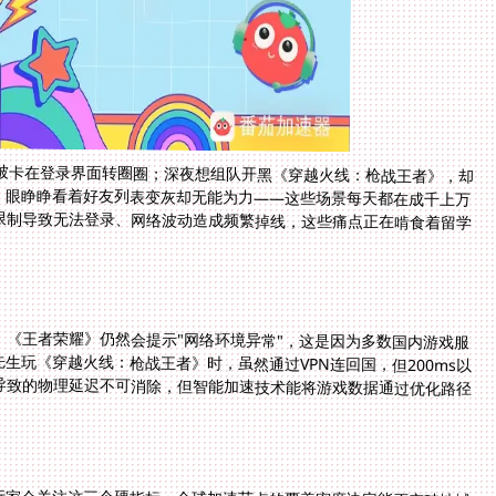
被卡在登录界面转圈圈；深夜想组队开黑《穿越火线：枪战王者》，却
》，眼睁睁看着好友列表变灰却无能为力——这些场景每天都在成千上万
P限制导致无法登录、网络波动造成频繁掉线，这些痛点正在啃食着留学
《王者荣耀》仍然会提示"网络环境异常"，这是因为多数国内游戏服
生玩《穿越火线：枪战王者》时，虽然通过VPN连回国，但200ms以
导致的物理延迟不可消除，但智能加速技术能将游戏数据通过优化路径