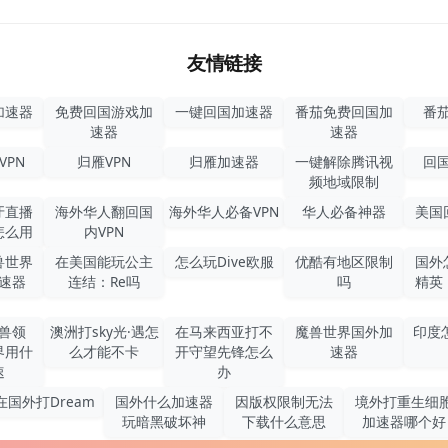
友情链接
加速器
免费回国游戏加
一键回国加速器
番茄免费回国加
番茄
速器
速器
VPN
归雁VPN
归雁加速器
一键解除腾讯视
回国
频地域限制
牙直播
海外华人翻回国
海外华人必备VPN
华人必备神器
美国
怎么用
内VPN
兽世界
在美国能玩公主
怎么玩Dive欧服
优酷有地区限制
国外
速器
连结：Re吗
吗
精英
兽领
澳洲打sky光·遇怎
在马来西亚打不
魔兽世界国外加
印度
界用什
么才能不卡
开守望先锋怎么
速器
速
办
在国外打Dream
国外什么加速器
因版权限制无法
境外打重生细
玩暗黑破坏神
下载什么意思
加速器哪个好