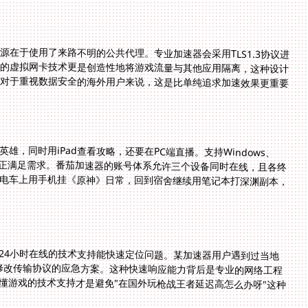
在于使用了来路不明的公共代理。专业加速器会采用TLS1.3协议进
器的虚拟网卡技术更是创造性地将游戏流量与其他应用隔离，这种设计
，对于重视数据安全的海外用户来说，这是比单纯追求加速效果更重要
，同时用iPad查看攻略，还要在PC端直播。支持Windows、
才能真正满足需求。番茄加速器的账号体系允许三个设备同时在线，且各终
电车上用手机挂《原神》日常，回到宿舍继续用笔记本打深渊副本，
24小时在线的技术支持能快速定位问题。某加速器用户遇到过当地
了修改传输协议的应急方案。这种快速响应能力背后是专业的网络工程
懂游戏的技术支持才是避免"在国外玩枪战王者延迟高怎么办呀"这种