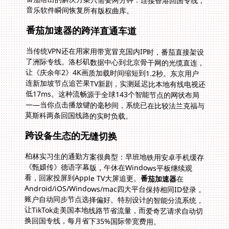
音乐软件瞬间恢复所有版权曲库。
番茄加速器的跨洋直通车道
当传统VPN还在用家用带宽冒充国内IP时，番茄直接架设
了洲际专线。洛杉矶数据中心到北京骨干网的光缆直连，
让《庆余年2》4K画质加载时间缩短到1.2秒。东京用户
连新加坡节点追芒果TV新剧，实测延迟比本地有线电视还
低17ms。这种流畅源于全球143个智能节点的网状布局
——当你点击播放键的毫秒间，系统已在比较法兰克福与
莫斯科两条回国线路的实时负载。
跨设备生态的无缝切换
柏林实习生的通勤方案很典型：早班地铁用安卓手机缓存
《甄嬛传》德语字幕版，午休在Windows平板继续观
看，回家投屏到Apple TV大屏追更。
番茄加速器
在
Android/iOS/Windows/mac四大平台保持相同ID登录，
账户自动同步节点选择偏好。特别设计的智能分流系统，
让TikTok走美国本地线路节省流量，而爱奇艺请求自动切
换回国专线，每月省下35%国际带宽费用。