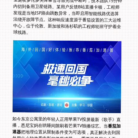
圣诞夜多伦多突降暴雪导致光缆中断时，技术团队15分钟
内切到备用卫星链路。某用户反馈B站直播卡顿，工程师
发现是当地ISP路由跳数异常，当即启用智能线路优选算
法绕开故障节点。这种响应速度源于番茄设置的三大运维
中心，位于伦敦、新加坡和洛杉矶的工程师轮班守护着全
球线路。
如今东京公寓里的年轻人正用苹果TV投屏最新《歌手》直
播，悉尼宝妈在哄睡间隙刷着芒果TV独播综艺。当
番茄加
速器
把地理位置从限制条件变为可选项，真正解决去到国
外用什么软件看电影的终极难题——重要不是用什么工
具，而是随时回家看世界的自由。就像那晚小李在朋友圈
分享的歌单配文：隔着一万公里，却听得到五道口地铁报