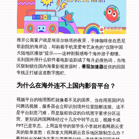
推开公寓窗户就是埃菲尔铁塔的夜景，手捧咖啡坐在悉尼
歌剧院的海岸边，却刷着手机里爱奇艺灰色的"仅限中国
大陆地区播放"提示——这种割裂感每个海外游子都懂。
去到国外用什么软件看电影追剧成了每月必搜热词，当地
区限制锁住国内海量影视资源时，
番茄加速器
提供的回国
专线正打破这道数字围栏。
为什么在海外连不上国内影音平台？
视频平台的地理围栏就像看不见的国界。当你用英国IP访
问腾讯视频，服务器会立即识别境外位置阻断连接。这不
是平台刻意刁难，而是版权协议的白纸黑字要求分区运
营。更别说跨国网络经过十几次中转节点后，视频卡成
PPT已是常态。上周温哥华的留学生小李就对着网易云变
灰的歌单发愁：在加拿大用网易云音乐地区限制怎么办？
番茄给出的解决方案只需要两分钟：连接香港回国专线，