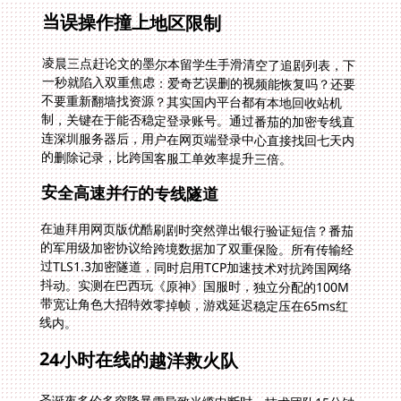
当误操作撞上地区限制
凌晨三点赶论文的墨尔本留学生手滑清空了追剧列表，下
一秒就陷入双重焦虑：爱奇艺误删的视频能恢复吗？还要
不要重新翻墙找资源？其实国内平台都有本地回收站机
制，关键在于能否稳定登录账号。通过番茄的加密专线直
连深圳服务器后，用户在网页端登录中心直接找回七天内
的删除记录，比跨国客服工单效率提升三倍。
安全高速并行的专线隧道
在迪拜用网页版优酷刷剧时突然弹出银行验证短信？番茄
的军用级加密协议给跨境数据加了双重保险。所有传输经
过TLS1.3加密隧道，同时启用TCP加速技术对抗跨国网络
抖动。实测在巴西玩《原神》国服时，独立分配的100M
带宽让角色大招特效零掉帧，游戏延迟稳定压在65ms红
线内。
24小时在线的越洋救火队