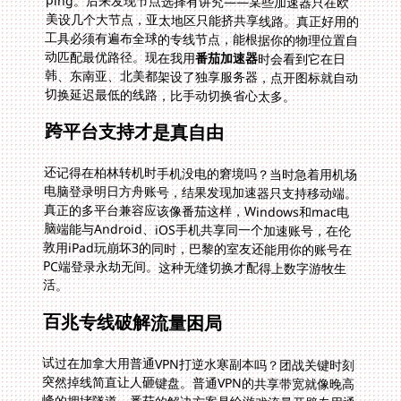
动匹配最优路径。现在我用
番茄加速器
时会看到它在日
韩、东南亚、北美都架设了独享服务器，点开图标就自动
切换延迟最低的线路，比手动切换省心太多。
跨平台支持才是真自由
还记得在柏林转机时手机没电的窘境吗？当时急着用机场
电脑登录明日方舟账号，结果发现加速器只支持移动端。
真正的多平台兼容应该像番茄这样，Windows和mac电
脑端能与Android、iOS手机共享同一个加速账号，在伦
敦用iPad玩崩坏3的同时，巴黎的室友还能用你的账号在
PC端登录永劫无间。这种无缝切换才配得上数字游牧生
活。
百兆专线破解流量困局
试过在加拿大用普通VPN打逆水寒副本吗？团战关键时刻
突然掉线简直让人砸键盘。普通VPN的共享带宽就像晚高
峰的拥堵隧道。番茄的解决方案是给游戏流量开辟专用通
道——当你启动LOL国服时，它会自动将游戏数据分流到
100M独享带宽上，影音流量则走另一条线路。上周纽约
暴风雪天家里断网，我靠手机热点+番茄专线照样打通了