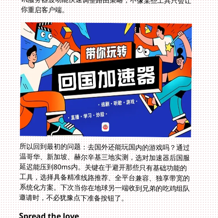
你重启客户端。
所以回到最初的问题：去国外还能玩国内的游戏吗？通过
温哥华、新加坡、赫尔辛基三地实测，选对加速器后国服
延迟能压到80ms内。关键在于避开那些只有基础功能的
工具，选择具备精准线路推荐、全平台兼容、独享带宽的
系统化方案。下次当你在地球另一端收到兄弟的吃鸡组队
邀请时，不必犹豫点下准备按钮了。
Spread the love