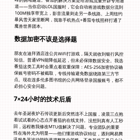
魔兽世界团本。
数据加密不该是选择题
朋友在迪拜酒店连公共WiFi打游戏，隔天就收到银行风控
短信。普通VPN能降低延迟，但未必保障数据安全。我选
番茄这类工具时会重点看双重保障：AES-256加密协议确
保账号密码不被截取，专线传输避免数据绕路第三方节
点。现在连多伦多图书馆的公共网络登录国服账号，都不
必担心安全问题。
7×24小时的技术后盾
去年圣诞夜炉石传说更新后突然连不上国服，凌晨三点抱
着试试看的心态点开番茄的在线支持。没想到真有人工秒
回，远程教我修改MTU值解决了问题。专业团队的重要
性在海外尤为明显——他们懂游戏协议特征，遇到网易腾
讯服务器波动能快速调整路由策略，不像某些工具只会让