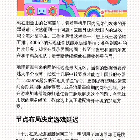
站在旧金山的公寓窗前，看着手机里国内兄弟们发来的开
黑邀请，突然想到一个问题：去国外还能玩国内的游戏
吗？海外留学生、工作者最懂这种痛——想上线王者荣耀
五排，400ms的延迟让你技能永远慢半拍；准备刷原神的
日常任务，却卡在登录界面转圈；甚至半夜想和国内亲友
在和平精英组队，语音断断续续像在接收外星信号。
地理距离带来的网络延迟是最大元凶。当你的数据包要跨
越大半个地球，经过十几层中转节点才能连上国服服务器
时，200ms起步的延迟几乎是宿命。更别提有些地区运营
商会刻意限制国际带宽，或是流量高峰期的网络拥堵。好
在游戏加速器能像打通任督二脉般解决这个问题，今天就
用我的亲身经验，教你选出真正适配海外环境的加速方
案。
节点布局决定游戏延迟
上个月在悉尼连国服剑网三时，明明用了加速器却还是跳
ping。后来发现节点选择有讲究——某些加速器只在欧
美设几个大节点，亚太地区只能挤共享线路。真正好用的
工具必须有遍布全球的专线节点，能根据你的物理位置自