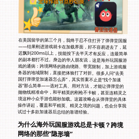
在美国留学的第三个月，我终于忍不住打开了弹弹堂国服
——结果刚进游戏就卡在加载界面，好不容易进去了，延
迟飘到200ms以上，技能按下去半天才有反应，连最简单
的副本都打不过。身边的华人朋友说，这是海外玩国服游
戏的通病：跨境网络的路由绕路、带宽限制，加上游戏服
务器的地域限制，直接把体验打了对折。很多人问“去美
国打弹弹堂加速器怎么弄”，其实答案不止是“找个加速
器”那么简单——选对工具、用对方法，才能让弹弹堂的
抛物线精准命中，和平精英的刚枪不卡帧，甚至连精灵之
境这种小众手游也能秒加载。这篇攻略会从弹弹堂的具体
操作讲起，覆盖和平精英、精灵之境的问题，也会分享我
试过十多款加速器后总结的靠谱经验。
为什么海外玩国服游戏总是卡顿？跨境
网络的那些“隐形墙”