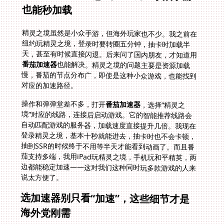
也能秒加载
精灵之境虽然是小众手游，但海外玩家也不少。我之前在
纽约玩精灵之境，登录时要转圈五分钟，抽卡时加载半
天，甚至有时候直接闪退。后来问了国内朋友，才知道用
番茄加速器
也能解决。精灵之境的问题主要是资源加载
慢，番茄的节点分布广，即使是这种小众游戏，也能找到
对应的加速路径。
操作和弹弹堂差不多，打开
番茄加速器
，选择“精灵之
境”对应的线路，连接后启动游戏。它的智能推荐线路会
自动匹配游戏的服务器，加载速度直接提升几倍。我现在
登录精灵之境，基本十秒就能进去，抽卡时也不会卡顿，
抽到SSR的时候终于不用等半天才能看到动画了。而且番
茄支持多端，我用iPad玩精灵之境，手机玩和平精英，两
边都能稳定加速——这对我们这种同时玩多款游戏的人来
说太方便了。
选加速器别只看“加速”，这些细节才是
海外党刚需