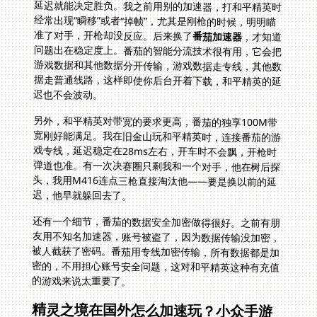
准了对手，开枪却没反应。后来换了
番茄加速器
，才知道
问题出在稳定度上。番茄的智能分流技术很有用，它会把
游戏数据和其他数据分开传输，游戏数据走专线，其他数
据走普通线路，这样即使你后台开着下载，和平精英的延
迟也不会波动。
另外，和平精英对带宽的要求更高，番茄的独享100M带
宽刚好能满足。我在旧金山玩和平精英时，连接番茄的游
戏专线，延迟稳定在28ms左右，开车时不会飘，开枪时
弹道也准。有一次决赛圈只剩我和一个对手，他在树后探
头，我用M416连点三枪直接淘汰他——要是换以前的延
迟，他早就躲回去了。
还有一个细节，番茄的数据安全加密做得很好。之前有朋
友用不知名加速器，账号被盗了，因为数据传输没加密，
被人截获了密码。番茄用专线加密传输，所有数据都是加
密的，不用担心账号安全问题，这对和平精英这种有充值
的游戏来说太重要了。
精灵之境在国外怎么加速玩？小众手游