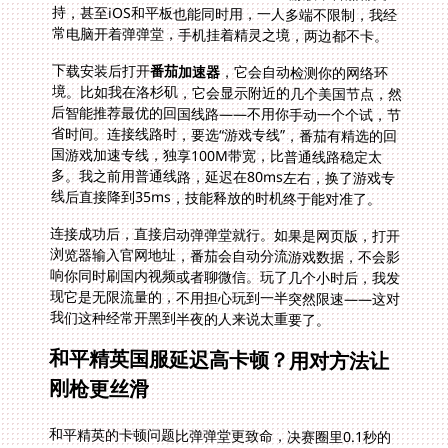
常电脑开着弹弹堂，手机挂着精灵之境，两边都不卡。
下载安装后打开
番茄加速器
，它会自动检测你的网络环
境。比如我在洛杉矶，它会显示附近的几个美国节点，然
后智能推荐最优的回国线路——不用你手动一个个试，节
省时间。连接线路时，要选“游戏专线”，番茄有精选的回
国游戏加速专线，独享100M带宽，比普通线路稳定太
多。我之前用普通线路，延迟在80ms左右，换了游戏专
线后直接降到35ms，技能释放的时机终于能对准了。
连接成功后，直接启动弹弹堂就行。如果是网页版，打开
浏览器输入官网地址，番茄会自动分流游戏数据，不会影
响你同时刷国内视频或者聊微信。玩了几个小时后，我发
现它是无限流量的，不用担心玩到一半突然限速——这对
我们这种经常开黑到半夜的人来说太重要了。
和平精英国服延迟高卡顿？用对方法让
刚枪更丝滑
和平精英的卡顿问题比弹弹堂更致命，决赛圈里0.1秒的
延迟就能决定胜负。我之前用别的加速器，打和平精英时
经常出现“瞬移”或者“掉帧”，尤其是刚枪的时候，明明瞄