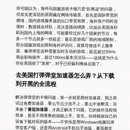
你可能以为，海外玩国服游戏卡顿只是“距离远”的问题，
但其实更深层的原因藏在网络传输里。首先是国际带宽的
拥堵，国内游戏服务器的出口带宽有限，海外用户同时连
接时，数据就会排队；其次是路由绕路，比如从美国洛杉
矶到国内上海的网络，可能要经过好几个国家的节点，每
多一个节点就多一份延迟；最后是游戏厂商的地域限制，
部分国服游戏会限制海外IP访问，直接导致连不上服务
器。像弹弹堂这种需要实时互动的游戏，延迟超过50ms
就会影响操作，超过100ms基本没法玩——这就是为什么
你在美国按了“发射”，对手已经躲到掩体后面了。
去美国打弹弹堂加速器怎么弄？从下载
到开黑的全流程
解决弹弹堂的卡顿问题，第一步就是挑对加速器。我之前
试过免费加速器，要么节点少连不上，要么中途断流；后
来换了
番茄加速器
，才真正解决了问题。它的操作流程很
简单，甚至不用查教程就能上手。首先，你得根据自己的
设备下载对应的版本——不管你是用Windows电脑玩弹
弹堂客户端，还是用Android手机玩手游版，番茄都支
持，甚至iOS和平板也能同时用，一人多端不限制，我经