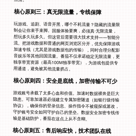
核心原则三：真无限流量，专线保障
玩游戏、追剧、语音开黑，哪个不耗流量？隐藏的流量限
制会让你束手束脚。国服体验要爽，必须真·无限流量，
想玩多久玩多久。但这背后需要强大技术支持——智能分
流。把游戏数据和普通的网页浏览区分开，优先保障游戏
加速专线（尤其是游戏数据包的传输），同时合理分配影
音娱乐等其他回国流量。番茄不仅承诺稳定无限流量，更
独享带宽资源（最高100M独享带宽），为游戏包提供专
用通道，避免被其他流量挤占。
核心原则四：安全是底线，加密传输不可少
游戏账号承载了太多心血和价值。加速时数据裸奔是巨大
隐患。可靠加速器必须建立专属加密隧道（如银行级传输
协议），确保你的登录信息、操作指令不被窥探或篡改，
守护账号安全如同守护自己的堡垒。数据安全加密专线传
输是基础防护，番茄在这点上从不含糊。
核心原则五：售后响应快，技术团队在线