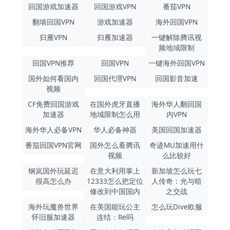
回国游戏加速器
回国游戏VPN
番茄VPN
翻墙回国VPN
游戏加速器
海外回国VPN
归雁VPN
归雁加速器
一键解除腾讯视
频地域限制
回国VPN推荐
回国VPN
一键海外回国VPN
国外如何看国内
回国代理VPN
回国影音加速
视频
CF免费回国游戏
在国外虎牙直播
海外华人翻回国
加速器
地域限制怎么用
内VPN
海外华人必备VPN
华人必备神器
美国回国加速器
番茄回国VPN官网
国外怎么看腾讯
奇迹MU加速用什
视频
么比较好
钢岚国外玩延迟
在意大利用掌上
新加坡怎么玩七
很高怎么办
12333怎么把定位
人传奇：光与暗
修改到中国国内
之交战
海外玩魔兽世界
在美国能玩公主
怎么玩Dive欧服
怀旧服加速器
连结：Re吗