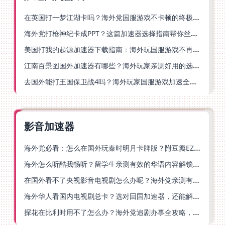
在英国打一梦江湖卡吗？海外党国服游戏不卡顿的终极解法
海外党打枪神纪卡成PPT？这篇加速器选择指南帮你丝滑上分
美国打我的起源加速器下载指南：海外玩国服游戏不再卡的终极方案
江南百景图国外加速器有哪些？海外玩家亲测好用的选择与避坑指南
去国外能打王国保卫战4吗？海外玩家国服游戏加速全攻略（附公主连结幻想江湖实测）
影音加速器
海外党必看：怎么在国外玩秦时明月卡牌版？附豆瓣EZCast地区限制破解法
海外怎么听酷我畅听？留学生亲测有效的华语内容解锁指南
在国外看不了央视影音电视剧怎么办呢？海外党亲测有效的回国加速方案
海外华人看国内电视剧总卡？选对回国加速器，还能解决菲律宾打不开反诈中心的问题
探花在比利时用不了怎么办？海外党追剧办事全攻略，选对加速器就够了