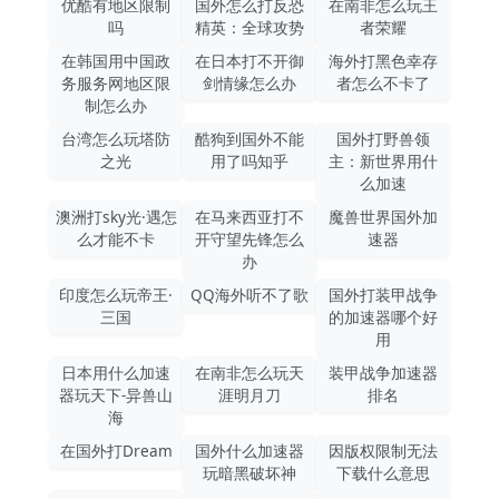
优酷有地区限制
国外怎么打反恐
在南非怎么玩王
吗
精英：全球攻势
者荣耀
在韩国用中国政
在日本打不开御
海外打黑色幸存
务服务网地区限
剑情缘怎么办
者怎么不卡了
制怎么办
台湾怎么玩塔防
酷狗到国外不能
国外打野兽领
之光
用了吗知乎
主：新世界用什
么加速
澳洲打sky光·遇怎
在马来西亚打不
魔兽世界国外加
么才能不卡
开守望先锋怎么
速器
办
印度怎么玩帝王·
QQ海外听不了歌
国外打装甲战争
三国
的加速器哪个好
用
日本用什么加速
在南非怎么玩天
装甲战争加速器
器玩天下-异兽山
涯明月刀
排名
海
在国外打Dream
国外什么加速器
因版权限制无法
玩暗黑破坏神
下载什么意思