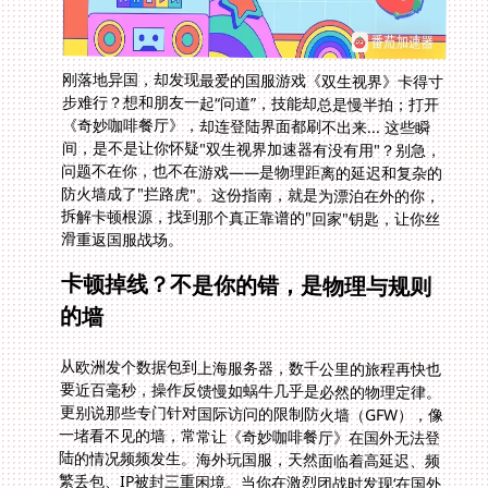
刚落地异国，却发现最爱的国服游戏《双生视界》卡得寸
步难行？想和朋友一起“问道”，技能却总是慢半拍；打开
《奇妙咖啡餐厅》，却连登陆界面都刷不出来... 这些瞬
间，是不是让你怀疑"双生视界加速器有没有用"？别急，
问题不在你，也不在游戏——是物理距离的延迟和复杂的
防火墙成了"拦路虎"。这份指南，就是为漂泊在外的你，
拆解卡顿根源，找到那个真正靠谱的"回家"钥匙，让你丝
滑重返国服战场。
卡顿掉线？不是你的错，是物理与规则
的墙
从欧洲发个数据包到上海服务器，数千公里的旅程再快也
要近百毫秒，操作反馈慢如蜗牛几乎是必然的物理定律。
更别说那些专门针对国际访问的限制防火墙（GFW），像
一堵看不见的墙，常常让《奇妙咖啡餐厅》在国外无法登
陆的情况频频发生。海外玩国服，天然面临着高延迟、频
繁丢包、IP被封三重困境。当你在激烈团战时发现‘在国外
打问道延迟高怎么办’成了队友抱怨的焦点，那就是物理延
迟和防火墙拦截的双重作用结果。没有专线，纯靠普通网