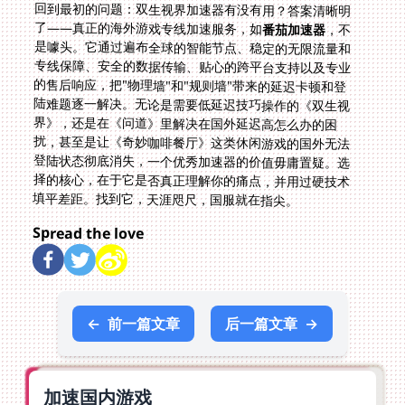
回到最初的问题：双生视界加速器有没有用？答案清晰明
了——真正的海外游戏专线加速服务，如
番茄加速器
，不
是噱头。它通过遍布全球的智能节点、稳定的无限流量和
专线保障、安全的数据传输、贴心的跨平台支持以及专业
的售后响应，把"物理墙"和"规则墙"带来的延迟卡顿和登
陆难题逐一解决。无论是需要低延迟技巧操作的《双生视
界》，还是在《问道》里解决在国外延迟高怎么办的困
扰，甚至是让《奇妙咖啡餐厅》这类休闲游戏的国外无法
登陆状态彻底消失，一个优秀加速器的价值毋庸置疑。选
择的核心，在于它是否真正理解你的痛点，并用过硬技术
填平差距。找到它，天涯咫尺，国服就在指尖。
Spread the love
←
前一篇文章
后一篇文章
→
加速国内游戏