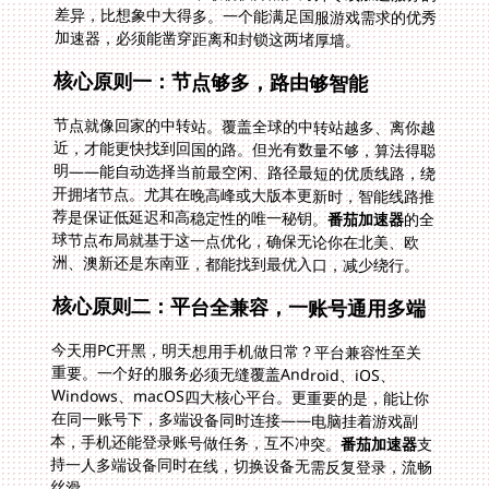
加速器，必须能凿穿距离和封锁这两堵厚墙。
核心原则一：节点够多，路由够智能
节点就像回家的中转站。覆盖全球的中转站越多、离你越
近，才能更快找到回国的路。但光有数量不够，算法得聪
明——能自动选择当前最空闲、路径最短的优质线路，绕
开拥堵节点。尤其在晚高峰或大版本更新时，智能线路推
荐是保证低延迟和高稳定性的唯一秘钥。
番茄加速器
的全
球节点布局就基于这一点优化，确保无论你在北美、欧
洲、澳新还是东南亚，都能找到最优入口，减少绕行。
核心原则二：平台全兼容，一账号通用多端
今天用PC开黑，明天想用手机做日常？平台兼容性至关
重要。一个好的服务必须无缝覆盖Android、iOS、
Windows、macOS四大核心平台。更重要的是，能让你
在同一账号下，多端设备同时连接——电脑挂着游戏副
本，手机还能登录账号做任务，互不冲突。
番茄加速器
支
持一人多端设备同时在线，切换设备无需反复登录，流畅
丝滑。