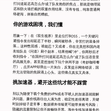
络硬闯，体验自然糟糕。
你的游戏困境，我们懂
想象一下：在《双生视界》里走位打BOSS，一个关键闪
避指令发出却延迟了半秒，瞬间被秒杀，辛苦打的装备掉
落... 这种憋屈感，谁能忍？又或者，你在北美想和国内老
友组队去《问道》刷个副本，结果他喊"冲"，你两秒后才
收到指令，"在国外打问道延迟高怎么办"成了队伍语音里
的高频无奈。甚至是想放松下玩个休闲手游《奇妙咖啡餐
厅》，点开APP却弹出一片灰白，反复提示网络错误，国
外无法登陆的焦躁涌上心头。这些痛点真实又具体。
挑加速器，避开这些坑才能不踩雷
别以为随便下载个免费的VPN或名字唬人的加速器就能解
决问题。廉价线路往往人满为患，稳定性差得离谱，关键
时刻掉链子是常事；数据裸奔传输更可能带来账号风险；
隐藏的流量限制让你不敢畅快开黑。海外专线加速服务的
差异，比想象中大得多。一个能满足国服游戏需求的优秀