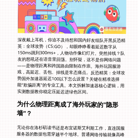
深夜戴上耳机，你迫不及待想和国内好友组队开黑反恐精
英：全球攻势（CS:GO），却眼睁睁看着延迟数字从
150ms跳到300ms+，人物动作像幻灯片。突然掉线？队
友的怒吼还在语音里回荡。别怀疑，这不是你网络问题
——是物理距离和跨国路由限制在作祟。海外玩国服游
戏，高延迟、丢包、掉线是常态痛点。反恐精英：全球攻
势国外加速器延迟100以下怎么设置？关键在精准选择
能"欺骗距离"的专业工具。本文拆解加速器核心逻辑，用
实测数据教你稳定压延迟进绿色区间。
为什么物理距离成了海外玩家的"隐形
墙"？
无论你在洛杉矶读书还是布宜诺斯艾利斯工作，直连国服
服务器的数据包需穿越半个地球。普通网络传输就像高峰
期的国道：拥挤路口反复绕路。数据每跳转一个中转节
点，延迟增加20-50ms，最终叠加成200ms以上的操作
延迟。更糟的是，高峰期国际带宽拥堵直接导致数据丢失