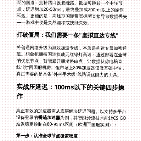
——游戏中便是突然漂移或技能失效。
打破僵局：我们需要一条"虚拟直达专线"
将普通网络升级为游戏加速专线，本质是构建专属加密通
道。想象把拥挤国道换成无红绿灯高速：通过部署在全球
的优质节点，智能避开拥堵路由点，让数据从你电脑直
线"跳"回国服机房。但市场上80%加速器仅做基础中转，
真正需要的是具备"外科手术级"线路调优能力的工具。
实战压延迟：100ms以下的关键四步操
作
真正有效的加速器需从底层解决延迟问题。以支持多平台
设备登录的
番茄加速器
为例，其智能分流技术能让CS:GO
延迟稳定控制在80-95ms区间（欧洲至国服实测）：
第一步：认准全球节点覆盖密度