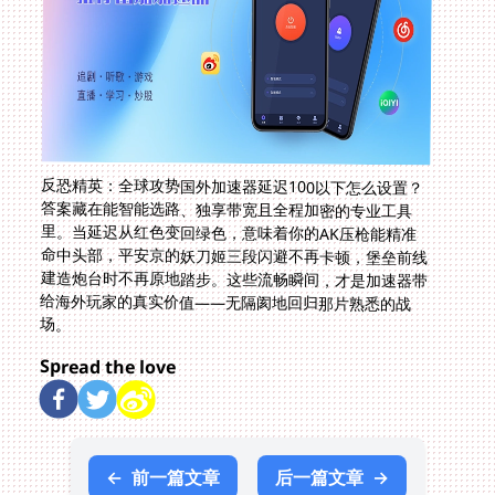
反恐精英：全球攻势国外加速器延迟100以下怎么设置？
答案藏在能智能选路、独享带宽且全程加密的专业工具
里。当延迟从红色变回绿色，意味着你的AK压枪能精准
命中头部，平安京的妖刀姬三段闪避不再卡顿，堡垒前线
建造炮台时不再原地踏步。这些流畅瞬间，才是加速器带
给海外玩家的真实价值——无隔阂地回归那片熟悉的战
场。
Spread the love
←
前一篇文章
后一篇文章
→