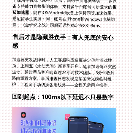
下课用手机玩《原神》国服，回宿舍切电脑继续——多设
备支持能力直接影响体验。支持多平台账号同步登录的
番
茄加速器
，能在iOS/Android设备上保持同等加速效果。
悉尼留学生实测：同一账号在iPhone和Windows电脑切
换，《金铲铲之战》国服延迟均稳定在88-96ms。
售后才是隐藏胜负手：有人兜底的安心
感
加速器突发故障时，人工客服响应速度决定你的游戏胜
负。上周五《永劫无间》新赛季开启，笔者加速链路突然
波动。通过番茄客户端直连24小时技术团队，3分钟收到
路由重置方案。事后排查日志发现是某国际光缆临时维
护，工程师手动切换备用线路——全程无需用户操作。
回到起点：100ms以下延迟不只是数字