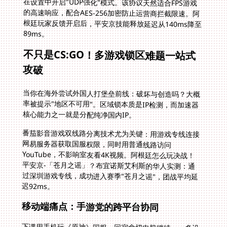
在设置中开启"UDP强化"模式。该协议天然适合FPS游戏
的高速响应，配合AES-256加密防止运营商拦截限速。阿
根廷玩家反馈开启后，平安京技能释放延迟从140ms降至
89ms。
不只是CS:GO！多游戏锁区难题一站式
攻破
当你在海外尝试外国人打堡垒前线：破坏与创造吗？大概
率被提示"地区不可用"。区域锁本质是IP检测，而加速器
核心能力之一就是分配纯净国内IP。
番茄影音游戏双线路分离技术尤为关键：用游戏专线连接
网易服务器获取国服权限，同时用普通线路访问
YouTube，不影响室友看4K视频。阿根廷怎么玩决战！
平安京-「苍月之谣」？布宜诺斯艾利斯的华人实测：通
过深圳游戏专线，成功进入赛季"苍月之谣"，团战平均延
迟92ms。
移动端痛点：手游党的跨平台协同