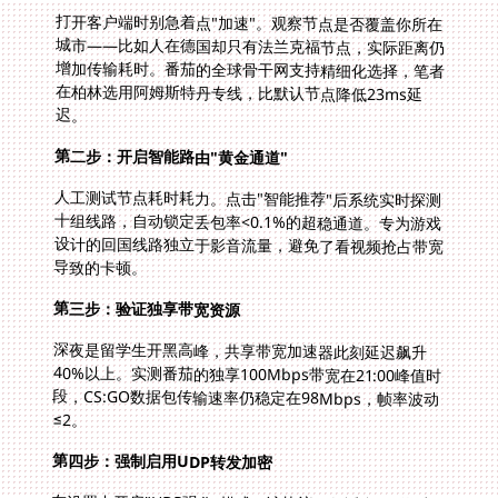
打开客户端时别急着点"加速"。观察节点是否覆盖你所在
城市——比如人在德国却只有法兰克福节点，实际距离仍
增加传输耗时。番茄的全球骨干网支持精细化选择，笔者
在柏林选用阿姆斯特丹专线，比默认节点降低23ms延
迟。
第二步：开启智能路由"黄金通道"
人工测试节点耗时耗力。点击"智能推荐"后系统实时探测
十组线路，自动锁定丢包率<0.1%的超稳通道。专为游戏
设计的回国线路独立于影音流量，避免了看视频抢占带宽
导致的卡顿。
第三步：验证独享带宽资源
深夜是留学生开黑高峰，共享带宽加速器此刻延迟飙升
40%以上。实测番茄的独享100Mbps带宽在21:00峰值时
段，CS:GO数据包传输速率仍稳定在98Mbps，帧率波动
≤2。
第四步：强制启用UDP转发加密