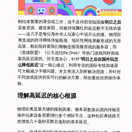
刚结束繁重的课业或工作，迫不及待想登陆国服
明日之后
采集资源、建造家园，却被持续飘红的延迟数字无情劝退
——这几乎是每位海外华人玩家心中说不出的痛。物理距
离造成的跨洋网络传输瓶颈、地区性网络屏蔽形成的无形
高墙，都在阻碍着我们顺畅连接国服游戏的服务器，而
《英雄联盟》《公主连结Re:Dive》等热门游戏同样面临
着高延迟困扰。但无需灰心，针对“
明日之后在国外玩怎
么降低延迟
”这一核心痛点，利用专业的国际专线加速器
可大幅减少卡顿问题。本文将深入剖析解决思路，并针对
不同游戏提供切实可行的解决方案，助你重拾丝滑操作体
验。
理解高延迟的核心根源
物理距离是最关键的限制因素。服务器数据从国内传输至
海外玩家设备需要绕行多个洲际节点，这种长距离链路天
然增加几十毫秒至数百毫秒的基本延迟。