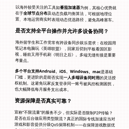
以海外较受关注的工具如
番茄加速器
为例，其核心优势就
在于
全球节点分布
及动态负载均衡算法，可根据地理位
置、本地运营商实时表现动态优选路径，避免高峰塞车。
是否支持全平台操作并允许多设备协同？
海外留学生和工作党常有跨设备同步娱乐需求：在校园用
笔记本电脑玩《英雄联盟》，回家后切到平板看国区影
视，睡前又用手机刷《明日之后》。多端无缝衔接是重要
考量点。
多个平台支持Android、iOS、Windows、mac
是基础
门槛，更进阶的是能否实现
一人多端设备同时用
的灵活授
权机制。这避免玩家反复登录同一账号被风控检测困扰，
也大幅降低每月服务支出成本。
资源保障是否真实可靠？
宣称“不限流量”的服务不少，但实际是否限制P2P传输？
是否在后台做应用类型限流？真正的国际专线加速应当对
游戏和影音提供分级QoS保障机制——在保障游戏数据优