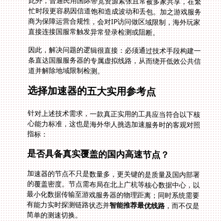
此外，普通民用国际带宽资源紧张且常被多家共享，在繁
忙时段更容易因信道饱和造成波动和丢包。加之游戏服务
商为保障运营合规性，会对IP访问做区域限制，海外玩家
直接连接国服常触发异常登录检测或阻断。
因此，解决问题的逻辑很直接：必须通过技术手段构建一
条直达国服服务器的专属虚拟线路，从而绕开低效公共信
道并解除地域限制检测。
选择加速器的五大实用参考点
针对上述技术需求，一款真正实用的工具应当符合以下核
心能力标准，这也是海外华人挑选加速服务时的客观对照
指标：
是否具备真实覆盖的国内高速节点？
加速器的节点不只是数量多，更关键的是质量及国内部署
的覆盖密度。节点需布局在北上广杭等核心数据中心，以
最小化数据传输至游戏服务器的物理距离；同时系统需要
有能力实时探测链路状态并
智能推荐最优线路
，而不仅是
简单的测速切换。