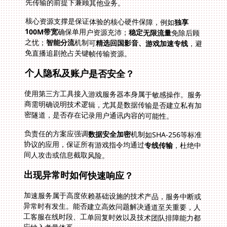
先传输的前提下兼顾其他业务。
核心资源支撑是保证体验的核心硬件保障，例如
独享
100M带宽
确保单用户资源充沛；
稳定无限流量
免除后顾
之忧；
智能分流
机制可
精选回国影音、游戏加速专线
，避
免直播追剧抢占关键帧传输资源。
个人隐私及账户是否安全？
使用第三方工具接入游戏服务器本身属于敏感操作。服务
商需明确说明技术逻辑，尤其是数据传输是否建立私有加
密隧道，是否存在记录用户通讯内容的可能性。
负责任的方案应强调
数据安全加密
机制如SHA-256等标准
协议的应用，保证所有游戏指令均通过
专线传输
，杜绝中
间人攻击或信息截取风险。
出现异常时如何快速响应？
加速服务属于高度依赖基础设施的技术产品，服务中断或
异常时有发生。能否建立高效问题解决通道至关重要，人
工客服在线时段、工单回复时效以及技术团队排障能力都