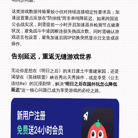
这类游戏数据传输量较小但对持续连接稳定性要求高；加
速设置重点应放在“防掉线”而非单纯降延迟。如果跨国追
公会战实况，则需提前一小时开启加速器并检测节点健康
状况，避免战斗中途因断连损失挑战次数。同时需确认游
戏语言包设置，避免加速后因IP切换突然显示日文造成误
操作。
告别延迟，重返无缝游戏世界
无论你是想在《明日之后》的末日废土中重建家园，还是
渴望在《英雄联盟》峡谷秀出天秀操作，或是享受《公主
连结Re》的沉浸剧情，解决“
明日之后在国外玩怎么降低
延迟
”这一核心问题已成为享受游戏的必经之路。