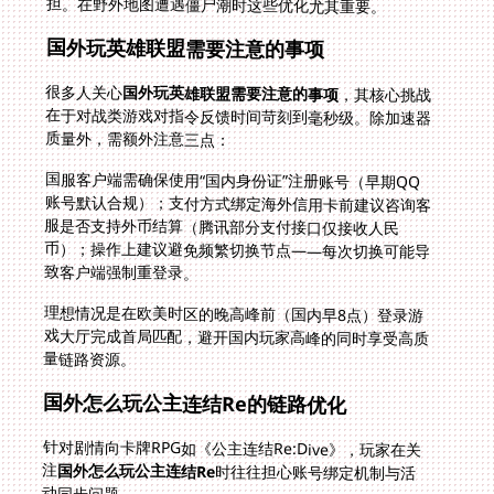
担。在野外地图遭遇僵尸潮时这些优化尤其重要。
国外玩英雄联盟需要注意的事项
很多人关心
国外玩英雄联盟需要注意的事项
，其核心挑战
在于对战类游戏对指令反馈时间苛刻到毫秒级。除加速器
质量外，需额外注意三点：
国服客户端需确保使用“国内身份证”注册账号（早期QQ
账号默认合规）；支付方式绑定海外信用卡前建议咨询客
服是否支持外币结算（腾讯部分支付接口仅接收人民
币）；操作上建议避免频繁切换节点——每次切换可能导
致客户端强制重登录。
理想情况是在欧美时区的晚高峰前（国内早8点）登录游
戏大厅完成首局匹配，避开国内玩家高峰的同时享受高质
量链路资源。
国外怎么玩公主连结Re的链路优化
针对剧情向卡牌RPG如《公主连结Re:Dive》，玩家在关
注
国外怎么玩公主连结Re
时往往担心账号绑定机制与活
动同步问题。