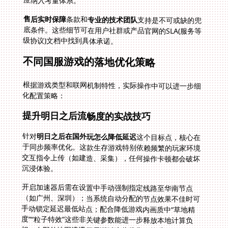
应纳入考量体系。
售后实时保障
条款和
专业的技术团队
支持是不可或缺的兜
底条件。这些细节可在用户社群或产品官网的SLA(服务等
级协议)文档中找到具体承诺。
不同国服游戏的落地优化策略
根据游戏类型和联网机制特性，实际操作中可以进一步细
化配置策略：
提升明日之后流畅度的实战技巧
针对
明日之后在国外玩怎么降低延迟
这个目标点，核心在
于同步频率优化。这款生存游戏特别依赖频繁的玩家环境
交互指令上传（如建造、采集），任何操作卡顿都会破坏
沉浸体验。
开启加速器后需在设置中手动强制指定线路至华南节点
（如广州、深圳）；当系统自动分配的节点效果不佳时可
手动锁定延迟最低站点；配合降低游戏内画质中“草地精
度”“粒子特效”这些非关键参数能进一步释放本地计算负