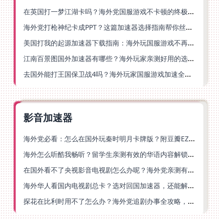
在英国打一梦江湖卡吗？海外党国服游戏不卡顿的终极解法
海外党打枪神纪卡成PPT？这篇加速器选择指南帮你丝滑上分
美国打我的起源加速器下载指南：海外玩国服游戏不再卡的终极方案
江南百景图国外加速器有哪些？海外玩家亲测好用的选择与避坑指南
去国外能打王国保卫战4吗？海外玩家国服游戏加速全攻略（附公主连结幻想江湖实测）
影音加速器
海外党必看：怎么在国外玩秦时明月卡牌版？附豆瓣EZCast地区限制破解法
海外怎么听酷我畅听？留学生亲测有效的华语内容解锁指南
在国外看不了央视影音电视剧怎么办呢？海外党亲测有效的回国加速方案
海外华人看国内电视剧总卡？选对回国加速器，还能解决菲律宾打不开反诈中心的问题
探花在比利时用不了怎么办？海外党追剧办事全攻略，选对加速器就够了