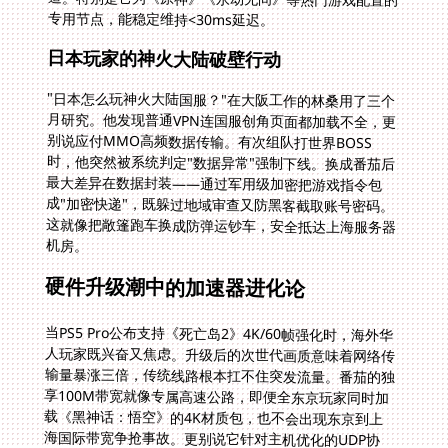
专用节点，能稳定维持<30ms延迟。
日本玩家的神火大陆破壁行动
"日本怎么玩神火大陆国服？"在大阪工作的林桑用了三个
月研究。他发现普通VPN连国服创角页面都加载不全，更
别说应付MMO高频数据传输。有次组队打世界BOSS
时，他突然被系统判定"数据异常"强制下线。换成番茄后
最大差异在数据封装——通过军用级加密把游戏指令包
成"加密快递"，既躲过地域审查又防黑客截取账号密码。
这就像把敞篷跑车换成防弹运钞车，安全抵达上海服务器
机房。
硬件升级潮中的加速器进化论
当PS5 Pro公布支持《死亡岛2》4K/60帧强化时，海外华
人玩家既兴奋又焦虑。升级后的次世代画质意味着网络传
输量暴涨三倍，传统线路根本扛不住突发流量。番茄的独
享100M带宽就像专属高速公路，即便全东京玩家同时加
载《黑神话：悟空》的4K材质包，也不会出现东京到上
海国际带宽争抢事故。更别说它针对主机优化的UDP协