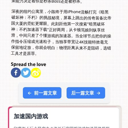
策能力决定着你是秒杀Boss还是被秒杀。
深夜的纽约公寓里，小陈终于用iPhone流畅打完《暗黑
破坏神：不朽》的挑战秘境，屏幕上跳出的传奇装备比帝
国大厦的霓虹更耀眼。此刻距他第一次搜索"暗黑破坏
神：不朽加速器下载"正好两周，从卡顿骂娘到纵享丝
滑，中间只差了个懂游戏的加速器。当全球节点把你的操
作指令压缩成光速粒子，当独享带宽让4K技能特效毫无
保留地绽放，你就会明白：物理距离从来不是阻碍，选错
工具才是原罪。
Spread the love
←
前一篇文章
后一篇文章
→
加速国内游戏