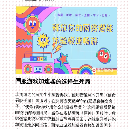
国服游戏加速器的选择生死局
上周纽约的留学生小陈告诉我，他用普通VPN开黑《使命
召唤手游》国服时，在决赛圈突然460ms延迟直接变盒
子。"使命召唤海外用什么加速器靠谱？"这问题背后是路
由绕行的物理困局。当你在洛杉矶玩《原神》国服时，数
据包需要绕经东京或新加坡节点再回国，这就像开着超跑
却被迫走乡间土路。而专业游戏加速器直接架设回国专