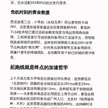
议，完全适配XSX和PS5的次世代需求。
危机时刻的黄金救援
悉尼凌晨三点，小李的《永劫无界》排位赛突然卡成
PPT。当普通加速器客服还在回复模板邮件时，番茄的
7×24技术组已通过远程诊断发现是当地运营商路由故
障。工程师直接引导他切换到备用法兰克福节点，用智能
线路推荐绕开故障区。这种实时保障能力来自200+全球
节点构成的"救生网"，任何单点故障都有五条备用路径。
就像F1赛车的维修团队，在你翻车前十秒已经铺好缓冲坡
道。
起跑线就是终点的加速哲学
上个月首尔某大学电竞社团做过对比测试：使用番茄后
《无畏契约》国服的首次响应延迟从287ms降至29ms，
比当地玩家直连韩服还快13ms。这种超车源于智能链路
选择——当多数加速器还在用固定上海节点时，番茄会根
据实时路由状况秒切青岛或广州入口。尤其对《暗黑破坏
神：不朽》这类需要高频同步数据的ARPG，这种瞬时决