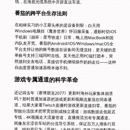
线，在海底光缆系统中开辟直达车道。
番茄的跨平台生存法则
在柏林实习的小王最头疼的是设备割裂：白天用
Windows电脑挂《魔兽世界》怀旧服采集，通勤时切iOS
手机刷《崩坏：星穹铁道》日常，晚上用MacBook和国
内队友开荒。番茄的Android/iOS/Windows/macOS全
平台支持让他的账号数据在设备间无缝流转，更关键的是
单账号支持三端同时在线。某天他正用PC端打团本，突
然接到女友电话，直接切手机继续操作奶妈走位——这种
自由度普通加速器根本做不到。
游戏专属通道的科学革命
还记得去年《赛博朋克2077》更新时海外玩家集体崩溃
吗？那时普通加速器把游戏更新和视频流量混在同条通
道，结果大家看Twitch直播时游戏更新直接归零。番茄的
智能分流技术把带宽切割成独立通道：游戏数据走低延迟
专线，4K视频走大流量管道，直播推流另有专属通道。
就像东京涩谷车站的分流导引系统，保证百万人潮各行其
道。特别是它为《原神》《永劫无间》等热门游戏配置的