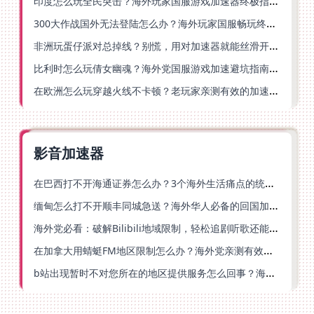
印度怎么玩全民突击？海外玩家国服游戏加速器终极指南（附原神延迟优化+精灵之境加速器选择）
300大作战国外无法登陆怎么办？海外玩家国服畅玩终极指南（附实测推荐）
非洲玩蛋仔派对总掉线？别慌，用对加速器就能丝滑开跑！
比利时怎么玩倩女幽魂？海外党国服游戏加速避坑指南（附实测推荐）
在欧洲怎么玩穿越火线不卡顿？老玩家亲测有效的加速器选择指南
影音加速器
在巴西打不开海通证券怎么办？3个海外生活痛点的统一解决方案
缅甸怎么打不开顺丰同城急送？海外华人必备的回国加速指南（附B站会员游戏解决方案）
海外党必看：破解Bilibili地域限制，轻松追剧听歌还能流畅理财的实用指南
在加拿大用蜻蜓FM地区限制怎么办？海外党亲测有效的回国加速方案
b站出现暂时不对您所在的地区提供服务怎么回事？海外党亲测有效的回国加速方案