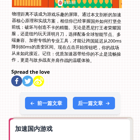
物理距离不该成为游戏乐趣的屏障。通过本文剖析的加速
器核心原理和实战方案，相信你已经掌握国外如何打堡垒
前线：破坏与创造不卡的精髓。无论是悉尼打王者荣耀国
服，还是纽约玩天涯明月刀，选择配备全球智能节点、多
端兼容、加密专线的专业工具，才能让跨国延迟从200ms
降到80ms的质变区间。现在点击开始按钮吧，你的战场
从未如此接近。记住：优质加速器带给你的不止是流畅操
作，更是与故乡战友并肩作战的温暖体验。
Spread the love
←
前一篇文章
后一篇文章
→
加速国内游戏