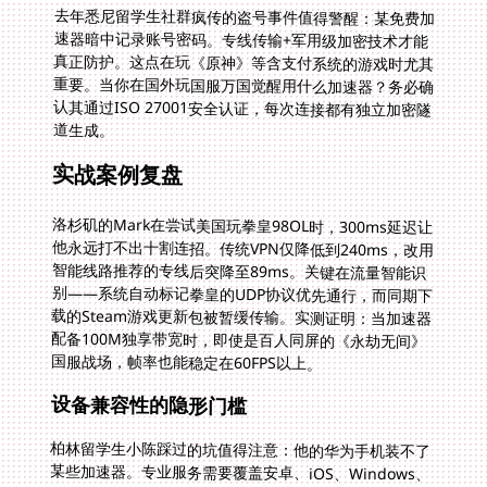
去年悉尼留学生社群疯传的盗号事件值得警醒：某免费加
速器暗中记录账号密码。专线传输+军用级加密技术才能
真正防护。这点在玩《原神》等含支付系统的游戏时尤其
重要。当你在国外玩国服万国觉醒用什么加速器？务必确
认其通过ISO 27001安全认证，每次连接都有独立加密隧
道生成。
实战案例复盘
洛杉矶的Mark在尝试美国玩拳皇98OL时，300ms延迟让
他永远打不出十割连招。传统VPN仅降低到240ms，改用
智能线路推荐的专线后突降至89ms。关键在流量智能识
别——系统自动标记拳皇的UDP协议优先通行，而同期下
载的Steam游戏更新包被暂缓传输。实测证明：当加速器
配备100M独享带宽时，即使是百人同屏的《永劫无间》
国服战场，帧率也能稳定在60FPS以上。
设备兼容性的隐形门槛
柏林留学生小陈踩过的坑值得注意：他的华为手机装不了
某些加速器。专业服务需要覆盖安卓、iOS、Windows、
Mac四大平台。想象这个场景：用iPhone在教室偷玩
《崩坏3》国服，回家切Windows版继续深渊战斗，进度