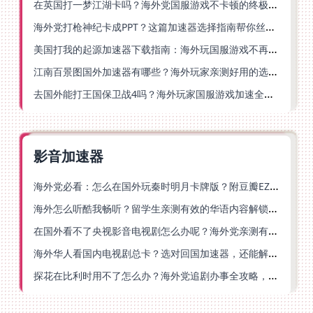
在英国打一梦江湖卡吗？海外党国服游戏不卡顿的终极解法
海外党打枪神纪卡成PPT？这篇加速器选择指南帮你丝滑上分
美国打我的起源加速器下载指南：海外玩国服游戏不再卡的终极方案
江南百景图国外加速器有哪些？海外玩家亲测好用的选择与避坑指南
去国外能打王国保卫战4吗？海外玩家国服游戏加速全攻略（附公主连结幻想江湖实测）
影音加速器
海外党必看：怎么在国外玩秦时明月卡牌版？附豆瓣EZCast地区限制破解法
海外怎么听酷我畅听？留学生亲测有效的华语内容解锁指南
在国外看不了央视影音电视剧怎么办呢？海外党亲测有效的回国加速方案
海外华人看国内电视剧总卡？选对回国加速器，还能解决菲律宾打不开反诈中心的问题
探花在比利时用不了怎么办？海外党追剧办事全攻略，选对加速器就够了