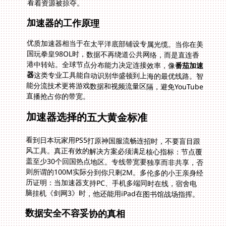
看着资源被掠夺。
加速器的工作原理
优质加速器相当于在太平洋底部铺设专属光缆。当你在美
国玩拳皇98OL时，数据不再绕道公共网络，而是直连香
港中转站。全球节点分布能力决定连接效率，像
番茄加速
器
这类专业工具能自动识别华盛顿到上海的最优线路。智
能分流技术更将游戏数据和视频流量区隔，避免YouTube
直播抢占你的带宽。
加速器选择的五大黄金标准
看到日本玩家用PS5打原神国服流畅连招时，不要盲目跟
风工具。真正有效的解决方案必须满足核心指标：节点覆
盖至少30个回国热点地区。专线带宽要独享而非共享，否
则所谓的100M实际分到你只剩2M。多伦多的小王亲身经
历证明：当加速器支持PC、手机多端同时在线，宿舍电
脑挂机《剑网3》时，他还能用iPad在图书馆战场指挥。
数据安全不容妥协的真相