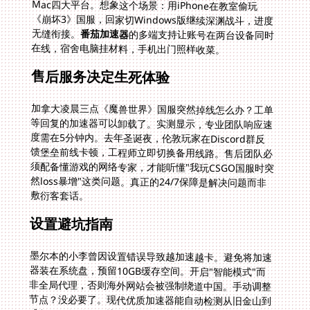
无缝衔接。
番茄加速器
的多端支持让账号在两台设备同时
在线，宿舍电脑挂材料，手机出门照样收菜。
售后服务决定生死体验
加拿大凌晨三点《魔兽世界》国服突然掉线怎么办？工单
等回复的加速器可以卸载了。实测显示，专业团队响应速
度需在5分钟内。去年圣诞夜，伦敦玩家在Discord群反
馈堡垒前线卡顿，工程师立即切换备用线路。售后团队必
须配备懂游戏的网络专家，才能听懂"我玩CSGO国服时突
然loss暴增"这类问题。真正的24/7保障是解决问题而非
敷衍客套话。
设置避坑指南
墨尔本的小李曾因设置错误导致越加速越卡。避免将加速
器装在系统盘，预留10GB缓存空间。开启"智能模式"而
非全局代理，否则海外网站会被强制绕道中国。手动调整
节点？没必要了。现代优质加速器能自动检测从旧金山到
成都的最短路径，比手动切换快3倍响应速度。记住每次