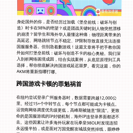
身处国外的你，是否经历过加载《堡垒前线：破坏与创
造》时卡在98%的绝望？或是团战关键时刻人物突然漂移
的崩溃？留学生和海外华人最懂这种痛：物理距离带来的
高延迟、网络跳转节点不稳定、IP限制导致直接无法连接
国服服务器。但别急着删游戏！这篇文章将手把手教你国
外如何打堡垒前线：破坏与创造不卡的核心奥秘。我们深
入剖析网络困境成因，结合实战案例，从底层原理到工具
选择，帮你彻底解决跨国游戏延迟噩梦。看完这篇，你的
AKM将重新指哪打哪。
跨国游戏卡顿的罪魁祸首
在纽约尝试登录广州服务器时，数据需要跨越12,000公
里。经过15+个中转节点，每个节点都可能成为卡顿点。
运营商网络调度优先级更低，高峰期被随意"限流"。更致
命的是国服游戏的IP封锁机制，海外IP连登录界面都进不
去。这些因素让许多海外玩家在玩拳皇98OL时发现连招
永远慢半拍，或是面对万国觉醒攻城战突然掉线，眼睁睁