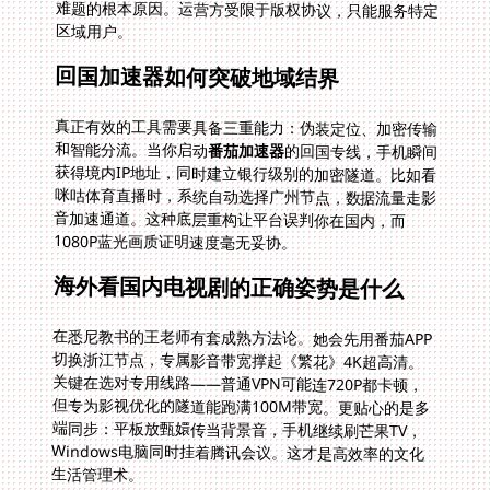
区域用户。
回国加速器如何突破地域结界
真正有效的工具需要具备三重能力：伪装定位、加密传输
和智能分流。当你启动
番茄加速器
的回国专线，手机瞬间
获得境内IP地址，同时建立银行级别的加密隧道。比如看
咪咕体育直播时，系统自动选择广州节点，数据流量走影
音加速通道。这种底层重构让平台误判你在国内，而
1080P蓝光画质证明速度毫无妥协。
海外看国内电视剧的正确姿势是什么
在悉尼教书的王老师有套成熟方法论。她会先用番茄APP
切换浙江节点，专属影音带宽撑起《繁花》4K超高清。
关键在选对专用线路——普通VPN可能连720P都卡顿，
但专为影视优化的隧道能跑满100M带宽。更贴心的是多
端同步：平板放甄嬛传当背景音，手机继续刷芒果TV，
Windows电脑同时挂着腾讯会议。这才是高效率的文化
生活管理术。