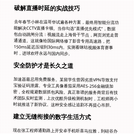
破解直播时延的实战技巧
去年春节小林在温哥华试遍各种方案，最终用智能分流功
能解决CCTV直播卡顿。当你勾选"直播优先模式"，数据
包自动跳闸分流：视频流走上海骨干节点，网页浏览走普
通通道。这就像给国际网络修了影音专用高速路，把
150ms延迟压缩到30ms内。实测看咪咕视频体育赛事
时，进球欢呼永远与国内同步。
安全防护才是长久之道
加速器最忌用免费服务。某留学生曾因劣质VPN导致支付
宝验证码泄露。专业工具像番茄采用AES-256金融级加
密，全程规避数据抓包风险。真正靠谱的服务商背后有技
术团队实时监测，上次优酷升级检测机制时，工程师两小
时就推送了新协议。这种安全感让追剧不再提心吊胆。
建立无缝衔接的数字生活方式
现在张工程师通勤路上开安卓手机听喜马拉雅，到硅谷办
公室用Mac继续播放。晚间PS5玩国服原神时，家里电视
正通过电视盒子播央视频纪录片。同一账户支持四设备在
线，智能带宽分配确保游戏不跳ping视频不降画质。这
种自由源于底层架构优势：全球部署的加速节点形成智能