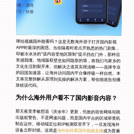
咪咕视频国外能看吗？这是无数海外游子打开国内影视
APP时最深的困惑。当你隔着时差点开熟悉的热门剧集，
却被冷冰冰的"该内容受地区限制"提示挡在门外，那种沮
丧感我懂。地域版权壁垒如同隐形的墙，将我们与家乡的
文化生活割裂开来。但解决之道其实很清晰——选择专业
的回国加速器，让海外访问国内平台像呼吸一样自然。本
文将完整拆解从原理到实操的解决方案，帮你彻底告别播
放错误代码。
为什么海外用户看不了国内影音内容？
那天夜里李敏想追《庆余年》更新，伦敦的宿舍网络却跳
出版权警告。不是网速问题，而是国内平台的区域审查机
制在运作。移动端定位和IP检测双管齐下，一旦发现海外
设备立即封锁。这就是
海外如何看国内视频直播
成为普遍
难题的根本原因。运营方受限于版权协议，只能服务特定