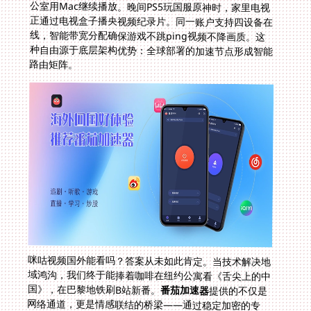
路由矩阵。
咪咕视频国外能看吗？答案从未如此肯定。当技术解决地
域鸿沟，我们终于能捧着咖啡在纽约公寓看《舌尖上的中
国》，在巴黎地铁刷B站新番。
番茄加速器
提供的不仅是
网络通道，更是情感联结的桥梁——通过稳定加密的专