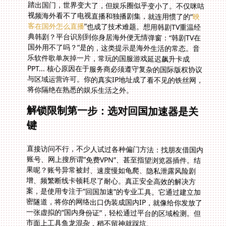
踏出国门，世界变大了，但娱乐圈似乎变小了。不仅咪咕
视频海外看不了电视直播和独播剧集，就连用惯了的“
映
客在国外怎么直播
”也成了技术难题。想用韩剧TV重温经
典韩剧？平台识别到你身居海外便无情弹窗：“韩剧TV在
国外用不了吗？”是的，这类提示是海外生活的常态。音
乐软件歌单灰掉一片，常玩的国服游戏延迟飙升卡成
PPT... 核心原因在于服务商必须遵守复杂的国际版权协议
与区域运营许可。你的真实IP地址成了看不见的铁丝网，
将你隔绝在熟悉的娱乐生活之外。
解锁限制第一步：选对回国加速器是关
键
直接访问不行，不少人试过各种偏门方法：找朋友借国内
账号、网上搜所谓“免费VPN”、甚至指望浏览器插件。结
果呢？账号异常被封、速度慢如龟爬、隐私泄露风险剧
增、频繁断线卡顿耗尽了耐心。真正安全高效的解决方
案，是使用专注于“回国加速”的专业工具。它通过建立加
密隧道，将你的网络出口伪装成国内IP，就像给你发放了
一张虚拟的“国内身份证”，轻松通过平台的区域检测。但
市面上工具鱼龙混杂，稍不留神就踩坑。