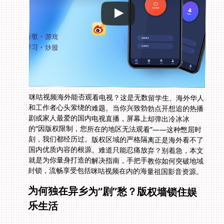
咪咕视频海外能否观看电视？这是无数留学生、海外华人
和工作者心头萦绕的难题。当你兴致勃勃点开想追的热播
剧或家人最爱的国内电视直播，屏幕上却弹出冷冰冰
的“因版权限制，您所在的地区无法观看”——这种憋屈时
刻，我们都经历过。版权区域的严格隔离正是海外看不了
国内优质内容的根源。难道只能忍痛放弃？别着急，本文
就是为你量身打造的解决指南，手把手教你如何突破地域
封锁，流畅享受包括咪咕视频在内的海量祖国影音资源。
为何独在异乡为“剧”愁？版权墙锁住娱
乐生活