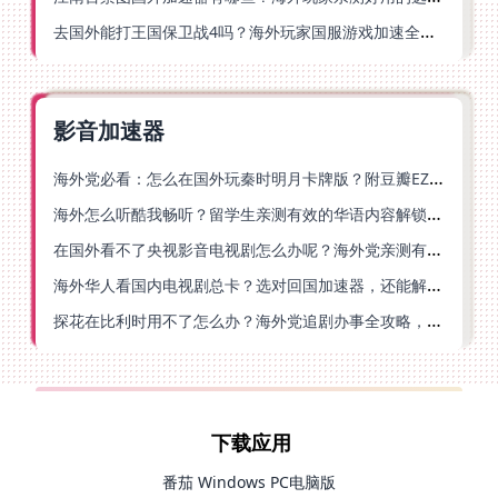
去国外能打王国保卫战4吗？海外玩家国服游戏加速全攻略（附公主连结幻想江湖实测）
影音加速器
海外党必看：怎么在国外玩秦时明月卡牌版？附豆瓣EZCast地区限制破解法
海外怎么听酷我畅听？留学生亲测有效的华语内容解锁指南
在国外看不了央视影音电视剧怎么办呢？海外党亲测有效的回国加速方案
海外华人看国内电视剧总卡？选对回国加速器，还能解决菲律宾打不开反诈中心的问题
探花在比利时用不了怎么办？海外党追剧办事全攻略，选对加速器就够了
下载应用
番茄 Windows PC电脑版