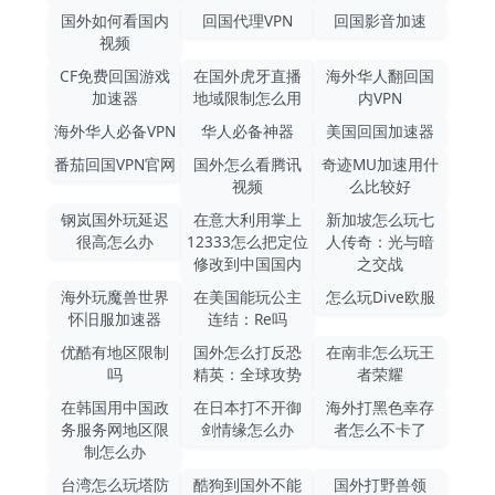
国外如何看国内
回国代理VPN
回国影音加速
视频
CF免费回国游戏
在国外虎牙直播
海外华人翻回国
加速器
地域限制怎么用
内VPN
海外华人必备VPN
华人必备神器
美国回国加速器
番茄回国VPN官网
国外怎么看腾讯
奇迹MU加速用什
视频
么比较好
钢岚国外玩延迟
在意大利用掌上
新加坡怎么玩七
很高怎么办
12333怎么把定位
人传奇：光与暗
修改到中国国内
之交战
海外玩魔兽世界
在美国能玩公主
怎么玩Dive欧服
怀旧服加速器
连结：Re吗
优酷有地区限制
国外怎么打反恐
在南非怎么玩王
吗
精英：全球攻势
者荣耀
在韩国用中国政
在日本打不开御
海外打黑色幸存
务服务网地区限
剑情缘怎么办
者怎么不卡了
制怎么办
台湾怎么玩塔防
酷狗到国外不能
国外打野兽领