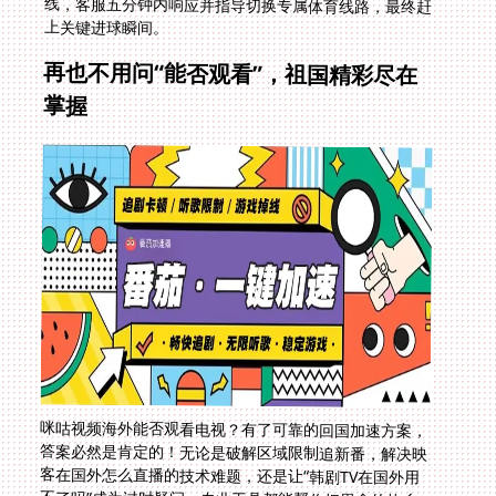
上关键进球瞬间。
再也不用问“能否观看”，祖国精彩尽在
掌握
咪咕视频海外能否观看电视？有了可靠的回国加速方案，
答案必然是肯定的！无论是破解区域限制追新番，解决映
客在国外怎么直播的技术难题，还是让“韩剧TV在国外用
不了吗”成为过时疑问，专业工具都能帮你把思念的故乡