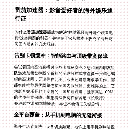
番茄加速器：影音爱好者的海外娱乐通
行证
为什么
番茄加速器
能成为解决“咪咕视频海外能否观看电
视”这类问题的利器？关键在于它从根本上攻克了海外访
问国内服务的几大瓶颈。
告别卡顿缓冲：智能路由与顶级带宽保障
尝试看国内高清直播时突然卡成马赛克？想和国内朋友组
队游戏却频繁掉线？番茄的全球分布式节点像一张精心编
织的高速网，无论你在北美、欧洲还是澳洲求学工作，都
能智能推荐最优线路连接至国内服务器。更难得的是，它
为影音娱乐开辟了专属的回国加速通道，独享高达100M
的优质带宽保障。想想看深夜窝在宿舍追《长歌行》，
4K画质丝滑如本地播放，再也不会错过关键剧情。
全平台覆盖：从手机到电脑的无缝衔接
海外生活节奏快，设备切换频繁。地铁上用手机刷咪咕视
频的剧集，回到公寓打开Windows电脑继续看，睡前躺