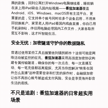
在床上用iPad刷会儿国内短视频——
番茄加速器
覆盖
Android、iOS、Windows、macOS所有主流平台。更
重要的是，它支持单个账号同时在多个设备启用，不用来
回切换账户。家里老人用iPad看国内戏曲直播，你自己用
手机刷B站，伴侣用电脑处理国内工作文件，大家各取所
需互不影响，这才叫智能生活。
安全无忧：加密隧道守护你的数据隐私
曾遇过使用某些工具后频繁收到骚扰邮件？这很可能是网
络活动被监控的征兆。
番茄加速器
采用高强度加密协议构
建专属传输隧道，确保你的每一次点击、每一次直播互
动、每一笔充值都远离窥探。尤其当你想解决“映客在国
外怎么直播”这种需要登录和打赏的操作时，金融级加密
让你不再担心账号被盗或支付风险。安全是享受海外影音
生活的底线。
不只是追剧：番茄加速器的日常超实用
场景