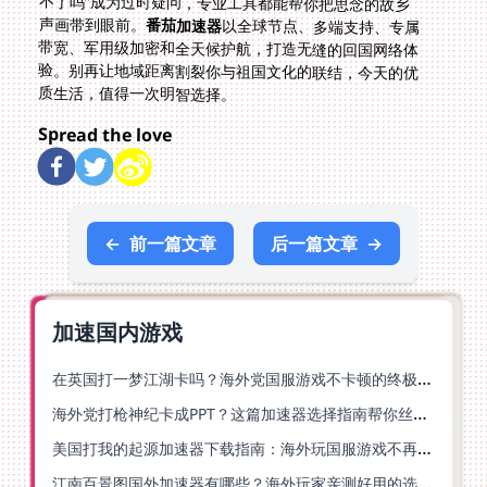
声画带到眼前。
番茄加速器
以全球节点、多端支持、专属
带宽、军用级加密和全天候护航，打造无缝的回国网络体
验。别再让地域距离割裂你与祖国文化的联结，今天的优
质生活，值得一次明智选择。
Spread the love
←
前一篇文章
后一篇文章
→
加速国内游戏
在英国打一梦江湖卡吗？海外党国服游戏不卡顿的终极解法
海外党打枪神纪卡成PPT？这篇加速器选择指南帮你丝滑上分
美国打我的起源加速器下载指南：海外玩国服游戏不再卡的终极方案
江南百景图国外加速器有哪些？海外玩家亲测好用的选择与避坑指南