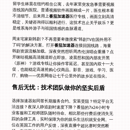
留学生林晨在纽约租住公寓，去年家里突发急事需要视频
连线国内医院。普通视频软件画面糊成一片，医生根本看
不清细节。后来用上
番茄加速器
医疗专线，画面立刻高清
稳定，关键咨询得以顺利进行。这技术岂止关乎娱乐？更
是维系海外游子与祖国情感的血脉通道。
周末宅家刷韩剧？不再需要卑微搜索“韩剧TV在国外用不
了吗”的解决方案。打开
番茄加速器
连接回国线路，海量
韩剧资源流畅加载。深夜突然想听周杰伦演唱会重播？点
开咪咕视频高清频道即点即放。凌晨想和国内朋友开黑
《原神》？游戏专线让你操作零延迟。甚至国内双十一大
促，也能稳定高速抢购心仪商品。影音、游戏、学习、医
疗、购物——优质网络让七千公里外的故乡近在指尖。
售后无忧：技术团队做你的坚实后盾
选择加速器如同签长期服务合约。安装受阻？特定平台无
法连接？夜深人静追剧时速度下降？番茄的7x24小时专
业客服和工程师团队随时待命。相比那些付费后便消失无
踪的杂牌工具，实时保障为你的娱乐生活织就安全网。一
位在英国工作的用户反馈，深夜直播中超比赛时突然断
线，客服五分钟内响应并指导切换专属体育线路，最终赶