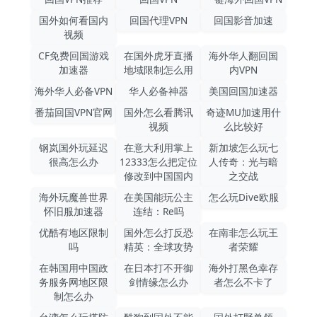
国外如何看国内
回国代理VPN
回国影音加速
视频
CF免费回国游戏
在国外虎牙直播
海外华人翻回国
加速器
地域限制怎么用
内VPN
海外华人必备VPN
华人必备神器
美国回国加速器
番茄回国VPN官网
国外怎么看腾讯
奇迹MU加速用什
视频
么比较好
钢岚国外玩延迟
在意大利用掌上
新加坡怎么玩七
很高怎么办
12333怎么把定位
人传奇：光与暗
修改到中国国内
之交战
海外玩魔兽世界
在美国能玩公主
怎么玩Dive欧服
怀旧服加速器
连结：Re吗
优酷有地区限制
国外怎么打反恐
在南非怎么玩王
吗
精英：全球攻势
者荣耀
在韩国用中国政
在日本打不开御
海外打黑色幸存
务服务网地区限
剑情缘怎么办
者怎么不卡了
制怎么办