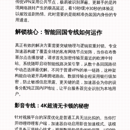
用通道。
解锁核心：智能回国专线如何运作
真正有效的解决方案需要突破物理与逻辑双重封锁。专业
加速器构建了覆盖全球的私有网络节点矩阵，当你在布鲁
塞尔点击播放键，请求首先加密传输至最近的欧洲中转
站。系统随即启动智能线路决策引擎，从数十条回国路径
中动态选择最优解。不同于普通VPN的单一链路，这种架
构能自动避开高峰拥堵路由。数据传输全程采用银行级加
密，防止敏感信息泄露。更关键的是，加速器会为你的设
备分配纯正国内IP地址，让平台服务器完全识别为本地用
户。
影音专线：4K超清无卡顿的秘密
针对视频平台的深度优化是普通工具无法比拟的。当你打
开哔哩哔哩客户端，加速器自动启用影音加速模式。该模
式具备三项核心技术：视频数据包优先传输保障、UDP协
议动态加速、缓冲区智能预加载。实测显示在巴黎使用期
间，芒果TV《浪姐》播放加载速度提升400%，B站4K视
频拖放进度条零缓冲。独享100M带宽确保多人家庭同时