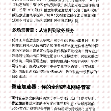
观看不同节目，晚间高峰时段依旧流畅如初。
多场景覆盖：从追剧到政务服务
优秀工具应适应多元需求。留学生处理国内事务时，常遇
到在比利时用人民法院诉讼服务网怎么把定位修改到中国
国内的难题。普通定位修改软件易被系统检测，而专业加
速器通过国内出口IP绑定配合GPS虚拟技术，实现双重位
置伪装。同样原理适用于限制地区访问的银行APP、学信
网等平台。游戏玩家更可享受专属电竞通道，《英雄联
盟》国服延迟稳定控制在45ms内，告别技能卡顿释放的
致命尴尬。
番茄加速器：你的全能跨境网络管家
面对复杂多变的访问需求，单一功能产品往往捉襟见肘。
番茄加速器
以六维解决方案构建完整生态：全球部署的
300+节点组成智能骨干网，自动规避故障线路；全平台
客户端覆盖手机、平板、电脑多终端，支持五台设备并发
在线；无限流量池搭配智能分流技术，看剧游戏两不误；
军事级TLS加密确保金融操作安全；7×24小时技术团队随