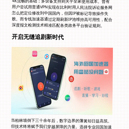
深度报文检测技术精准匹配各类政务平台验证规则。
开启无缝追剧新时代
当柏林墙倒下三十余年后，数字边界的藩篱却日益高筑。
但技术终将赋予我们穿越屏障的力量。选择专业回国加速
方案，不仅是重获哔哩哔哩会员海外权限，更是重建与故
土文化的连接。从解锁芒果TV国外看不了的综艺，到流畅
参与国内司法服务，优质网络通道已成为海外生活的数字
脐带。此刻在安特卫普的小张已开启新番追更之旅，缓冲