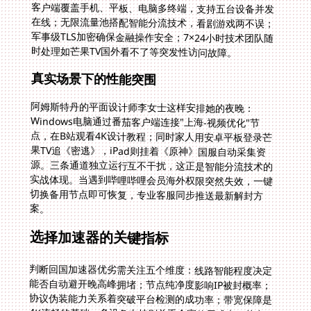
时处理如芒果TV国外看不了等突发性访问故障。
真实场景下的性能突围
阿姆斯特丹的平面设计师李女士这样安排她的夜晚：
Windows电脑通过番茄客户端连接"上海-视频优化"节
点，在B站观看4K设计教程；同时家人用安卓平板登录芒
果TV追《密逃》，iPad则挂着《原神》国服自动采集资
源。三条通道独立运行互不干扰，这正是智能分流技术的
实战体现。当遇到哔哩哔哩会员海外权限突然失效，一键
切换备用节点即可恢复，专业客服同步推送最新解封方
案。
选择加速器的关键指标
判断回国加速器优劣需关注五个维度：线路智能程度决定
能否自动避开晚高峰拥堵；节点纯净度影响IP被封概率；
协议伪装能力关系着突破平台检测的成功率；带宽保障是
4K流畅的基础；多设备支持则关乎全家使用成本。曾有
用户尝试用普通VPN实现在比利时用人民法院诉讼服务网
怎么把定位修改到中国国内，但因IP被标记导致操作失
败。而专线加速器通过定期刷新IP池维持高可用性，配合