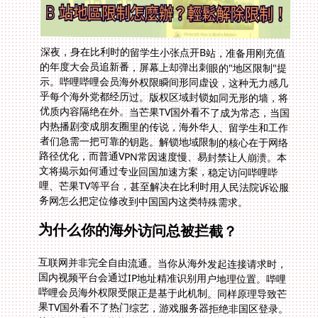
深夜，身在比利时的留学生小张点开B站，准备用刚充值
的年度大会员追新番，屏幕上却弹出刺眼的"地区限制"提
示。哔哩哔哩会员海外权限瞬间形同虚设，这种无力感几
乎每个海外党都经历过。版权区域封锁如同无形的墙，将
优质内容隔绝在外。当芒果TV国外看不了成为常态，当国
内热播剧变成朋友圈里的传说，海外华人、留学生和工作
者们急需一把可靠的钥匙。解锁地域限制的核心在于网络
路径优化，而普通VPN常因速度慢、易封禁让人崩溃。本
文将揭示如何通过专业回国加速方案，稳定访问哔哩哔
哩、芒果TV等平台，甚至解决在比利时用人民法院诉讼服
务网怎么把定位修改到中国国内这类特殊需求。
为什么你的海外访问总被拦截？
互联网并非完全自由流通。当你从海外发起连接请求时，
国内视频平台会通过IP地址精准识别用户地理位置。哔哩
哔哩会员海外权限受限正是基于此机制。同样原理导致芒
果TV国外看不了热门综艺，游戏服务器拒绝非国区登录。
传统VPN采用公共节点，极易被识别屏蔽。更棘手的是跨
境网络跳转产生的极高延迟，看10秒缓冲30秒的体验足
以摧毁追剧热情。此时需要的是能精准伪装国内身份的专