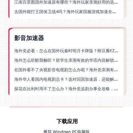
江南百景图国外加速器有哪些？海外玩家亲测好用的选择与避坑指南
去国外能打王国保卫战4吗？海外玩家国服游戏加速全攻略（附公主连结幻想江湖实测）
影音加速器
海外党必看：怎么在国外玩秦时明月卡牌版？附豆瓣EZCast地区限制破解法
海外怎么听酷我畅听？留学生亲测有效的华语内容解锁指南
在国外看不了央视影音电视剧怎么办呢？海外党亲测有效的回国加速方案
海外华人看国内电视剧总卡？选对回国加速器，还能解决菲律宾打不开反诈中心的问题
探花在比利时用不了怎么办？海外党追剧办事全攻略，选对加速器就够了
下载应用
番茄 Windows PC电脑版