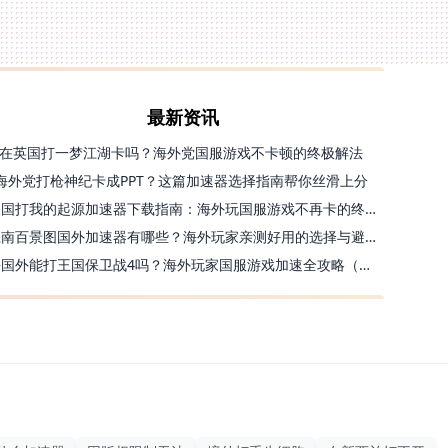
最新资讯
在英国打一梦江湖卡吗？海外党国服游戏不卡顿的终极解法
海外党打枪神纪卡成PPT？这篇加速器选择指南帮你丝滑上分
美国打我的起源加速器下载指南：海外玩国服游戏不再卡的终极方案
江南百景图国外加速器有哪些？海外玩家亲测好用的选择与避坑指南
去国外能打王国保卫战4吗？海外玩家国服游戏加速全攻略（附公主连结幻想江湖实测）