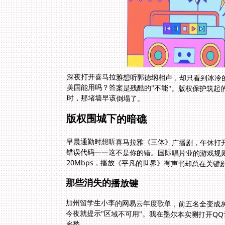
深夜打开喜马拉雅想听郭德纲相声，却只看到冰冷
美国能用吗？答案是残酷的"不能"。版权保护筑
时，那堵墙早该倒塌了。
版权围城下的暗礁
早晨通勤时想听喜马拉雅《三体》广播剧，午休打
错误代码——这不是你的错。国际唱片业的游戏
20Mbps，播放《平凡的世界》有声书却总在关
那些消失的播放键
加州留学生小李的网易云年度歌单，前五名全变成
今夜就提示"区域不可用"。我在墨尔本实测打开Q
乡愁。