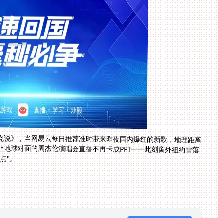
晓说》，当网易云每日推荐准时带来昨夜国内爆红的新歌，地理距离
让地球对面的周杰伦演唱会直播不再卡成PPT——此刻窗外纽约雪落
点"。