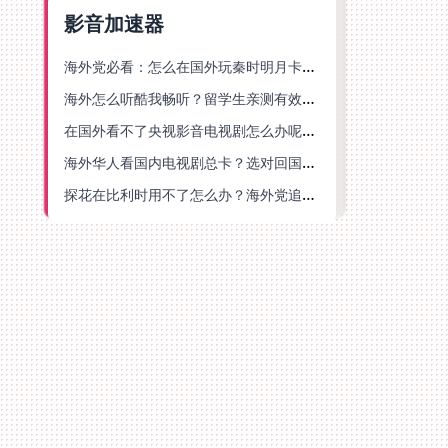
影音加速器
海外党必看：怎么在国外玩秦时明月卡牌版？附豆瓣EZCast地区限制破解法
海外怎么听酷我畅听？留学生亲测有效的华语内容解锁指南
在国外看不了央视影音电视剧怎么办呢？海外党亲测有效的回国加速方案
海外华人看国内电视剧总卡？选对回国加速器，还能解决菲律宾打不开反诈中心的问题
探花在比利时用不了怎么办？海外党追剧办事全攻略，选对加速器就够了