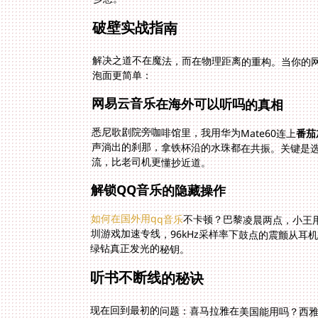
破壁实战指南
解决之道不在魔法，而在物理距离的重构。当你的
泡面更简单：
网易云音乐在海外可以听吗的真相
悉尼歌剧院旁咖啡馆里，我用华为Mate60连上
番茄
流，比老司机更懂抄近道。
解锁QQ音乐的隐藏操作
如何在国外用qq音乐
不卡顿？巴黎凌晨两点，小王用
圳游戏加速专线，96kHz采样率下鼓
绿钻真正发光的秘钥。
听书不断线的秘诀
现在回到最初的问题：喜马拉雅在美国能用吗？西雅