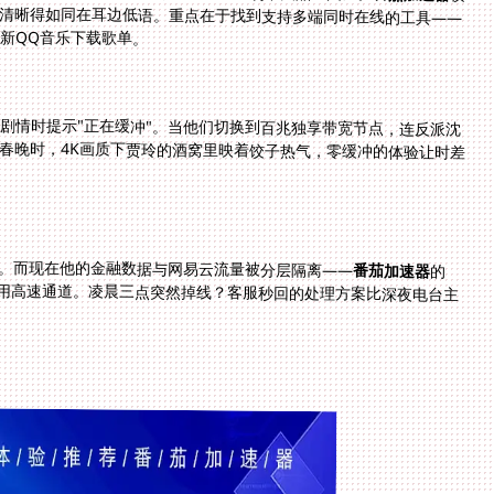
更新QQ音乐下载歌单。
剧情时提示"正在缓冲"。当他们切换到百兆独享带宽节点，连反派沈
春晚时，4K画质下贾玲的酒窝里映着饺子热气，零缓冲的体验让时差
常。而现在他的金融数据与网易云流量被分层隔离——
番茄加速器
的
AES-256加密让支付信息固若金汤，音乐数据则走专用高速通道。凌晨三点突然掉线？客服秒回的处理方案比深夜电台主