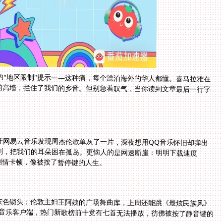
的"地区限制"提示——这种痛，每个漂泊海外的华人都懂。喜马拉雅在
起的高墙，拦住了我们的乡音。但别急着叹气，当你读到文章最后一行字
开网易云音乐发现周杰伦歌单灰了一片，深夜想用QQ音乐怀旧却弹出
规则，把我们的耳朵困在孤岛。更恼人的是网速断崖：明明下载速度
键剧情卡顿，像被按了暂停键的人生。
灰色锁头；伦敦主妇王阿姨的广场舞曲库，上周还能跳《最炫民族风》
Q音乐客户端，热门新歌榜前十竟有七首无法播放，彷佛被按了静音键的