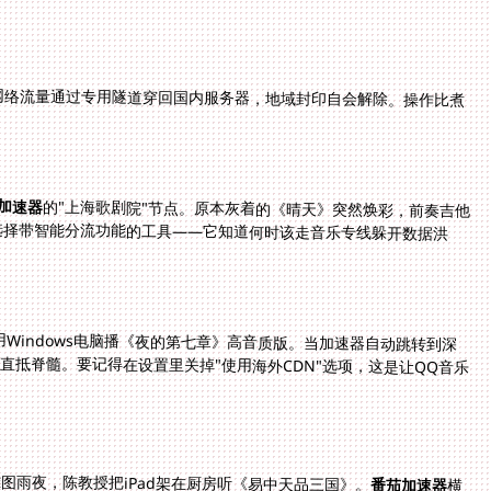
网络流量通过专用隧道穿回国内服务器，地域封印自会解除。操作比煮
加速器
的"上海歌剧院"节点。原本灰着的《晴天》突然焕彩，前奏吉他
声淌出的刹那，拿铁杯沿的水珠都在共振。关键是选择带智能分流功能的工具——它知道何时该走音乐专线躲开数据洪
Windows电脑播《夜的第七章》高音质版。当加速器自动跳转到深
点的震颤从耳机直抵脊髓。要记得在设置里关掉"使用海外CDN"选项，这是让QQ音乐
图雨夜，陈教授把iPad架在厨房听《易中天品三国》。
番茄加速器
横
跨太平洋的三条并行通道里，诸葛亮的"隆中对"字字清晰得如同在耳边低语。重点在于找到支持多端同时在线的工具——