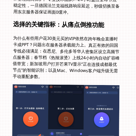
用东京服务器保证画面0缓冲。
选择的关键指标：从痛点倒推功能
为什么有些用户花30美元买的VIP依然在跨年晚会直播时
卡成PPT？问题出在服务器承载能力上。真正有效的回国
专线必须满足：在悉尼、多伦多等华人密集区设立高频节
点服务器；春节档《热辣滚烫》上线24小时内自动扩容峰
值带宽；新加坡用户打开芒果TV显示“正在连接成都最优
节点”的智能识别；以及Mac、Windows客户端升级无需
手动重配参数。