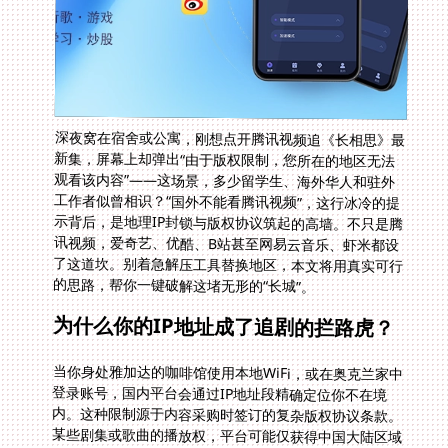
深夜窝在宿舍或公寓，刚想点开腾讯视频追《长相思》最
新集，屏幕上却弹出“由于版权限制，您所在的地区无法
观看该内容”——这场景，多少留学生、海外华人和驻外
工作者似曾相识？“国外不能看腾讯视频”，这行冰冷的提
示背后，是地理IP封锁与版权协议筑起的高墙。不只是腾
讯视频，爱奇艺、优酷、B站甚至网易云音乐、虾米都设
了这道坎。别着急解压工具替换地区，本文将用真实可行
的思路，帮你一键破解这堵无形的“长城”。
为什么你的IP地址成了追剧的拦路虎？
当你身处雅加达的咖啡馆使用本地WiFi，或在奥克兰家中
登录账号，国内平台会通过IP地址段精确定位你不在境
内。这种限制源于内容采购时签订的复杂版权协议条款。
某些剧集或歌曲的播放权，平台可能仅获得中国大陆区域
的授权。于是，系统自动屏蔽“越界”用户。此时若强行操
作定位修改或频繁切换IP，大概率会触发风控机制，导致