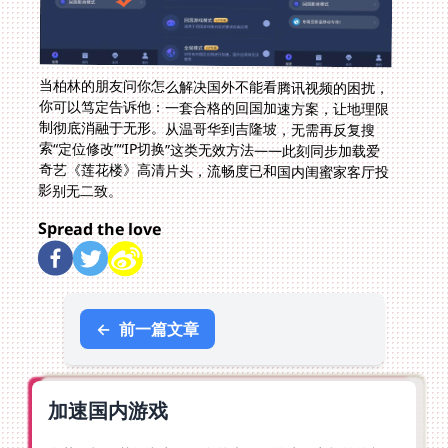
当柏林的朋友问你怎么解决国外不能看腾讯视频的困扰，
你可以笃定告诉他：一套合格的回国加速方案，让地理限
制彻底消融于无形。从温哥华到吉隆坡，无需再反复搜
索“定位修改”“IP切换”这类无效方法——此刻同步加载爱
奇艺《莲花楼》高清片头，流畅度已和国内闺蜜家客厅投
影别无二致。
Spread the love
←
前一篇文章
加速国内游戏