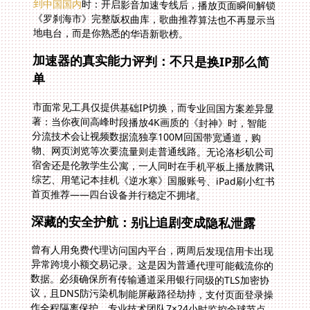
到中国国内
时：开启影音加速专线后，播放页面瞬间解锁
《罗刹海市》完整版权曲库，歌曲推荐算法也不再显示当
地电台，而是你熟悉的华语新歌榜。
加速器的真实能力评判：不只是换IP那么简
单
市面常见工具仅提供基础IP切换，而专业回国方案差异显
著：当你夜间高峰时段播放4K画质的《封神》时，智能
分流技术会让视频数据流独享100M回国带宽通道，购
物、网页浏览等次要流量则走普通线路。无论洛杉矶公司
宿舍还是伦敦学生公寓，一人同时在手机平板上播放腾讯
综艺、用笔记本挂机《逆水寒》国服账号、iPad刷小红书
首页推荐——四台设备并行稳定不拥堵。
深藏的安全护航：别让追剧变成隐私泄露
曾有人用免费代理访问国内平台，两周后发现信用卡出现
异常跨境小额交易记录。这是因为普通代理可能截流你的
数据。必须确保所有传输通道采用银行同级的TLS加密协
议，且DNS防污染机制能屏蔽路径劫持，支付页面登录操
作全程隔离保护。专业技术团队7×24小时监控全球节点
稳定性，一旦德国法兰克福线路响应延迟，秒级切换至备