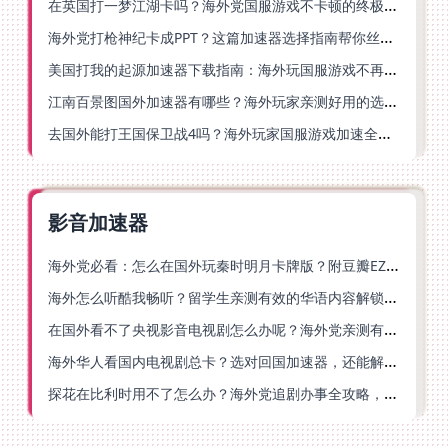
在英国打一梦江湖卡吗？海外党国服游戏不卡顿的终极解法
海外党打枪神纪卡成PPT？这篇加速器选择指南帮你丝滑上分
美国打我的起源加速器下载指南：海外玩国服游戏不再卡的终极方案
江南百景图国外加速器有哪些？海外玩家亲测好用的选择与避坑指南
去国外能打王国保卫战4吗？海外玩家国服游戏加速全攻略（附公主连结幻想江湖实测）
影音加速器
海外党必看：怎么在国外玩秦时明月卡牌版？附豆瓣EZCast地区限制破解法
海外怎么听酷我畅听？留学生亲测有效的华语内容解锁指南
在国外看不了央视影音电视剧怎么办呢？海外党亲测有效的回国加速方案
海外华人看国内电视剧总卡？选对回国加速器，还能解决菲律宾打不开反诈中心的问题
探花在比利时用不了怎么办？海外党追剧办事全攻略，选对加速器就够了