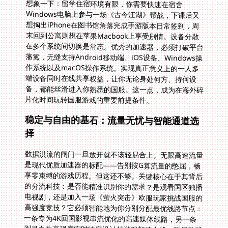
想象一下：留学住宿环境有限，你需要快速在宿舍
Windows电脑上参与一场《古今江湖》帮战，下课后又
想掏出iPhone在图书馆角落完成手游版本日常签到，周
末回到公寓则想在苹果Macbook上享受剧情。设备分散
在多个系统间切换是常态。优秀的加速器，必须打破平台
藩篱，无缝支持Android移动端、iOS设备、Windows操
作系统以及macOS操作系统。实现真正意义上的一人多
端设备同时在线共享权益，让你无论身处何方、持何设
备，都能丝滑进入你熟悉的国服。这一点，成为在海外碎
片化时间玩转国服游戏的重要前提条件。
稳定与自由的基石：流量无忧与智能通道选
择
数据洪流的闸门一旦放开就不该轻易合上。无限高速流量
是现代优质加速器的标配——告别按G算流量的憋屈，畅
享零束缚的游戏历程。但这还不够。关键核心在于其背后
的分流科技：是否能精准识别你的需求？是观看国区独播
电视剧，还是加入一场《萤火突击》欧服玩家挑战国服的
高强度竞技？它必须智能地为你分别分配最优线路节点：
一条专为4K回国影视串流优化的高速媒体线路，另一条
则是专为高强度实时响应设计的游戏加速专线，确保游戏
数据独享超低延迟的100Mbps专属带宽。这正是你在异