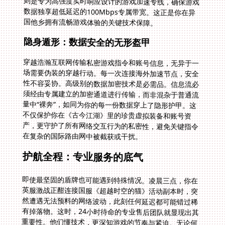
国他乡拥有流畅游戏体验的关键技术保障。
隐身遁形：数据安全的无形盔甲
穿越浩瀚互联网传输私密游戏指令和账号信息，无异于一
场需要伪装的穿越行动。每一次连接海外加速节点，安全
性不容妥协。高级别的数据加密技术是必需品。信息流必
须经由专属建立的加密通道进行传输，而非混杂于普通流
量中“裸奔”，如同为你的每一份数据穿上了隐形护甲。这
不仅保护你在《古今江湖》里的珍贵虚拟装备和账号资
产，更守护了所有网络交互行为的私密性，避免关键指令
在复杂的国际路由网中被截获或干扰。
护航全程：专业服务的底气
即使最坚固的盾牌也可能遇到特殊情况。凌晨三点，你在
英服激战正酣连接国服《超越时空的猫》活动副本时，突
然遭遇无法预料的网络波动，此刻任何延迟都可能错过稀
有掉落物。这时，24小时待命的专业售后团队就显现出其
重要性。他们懂技术，更深知游戏的节奏与紧迫。无论何
时，遇到连接障碍、掉线恢复、账号匹配或节点延迟问
题，一支熟悉跨国网络环境、拥有强大排障能力的服务队
伍，能让解决问题的效率大大提升，确保你在短时间内重