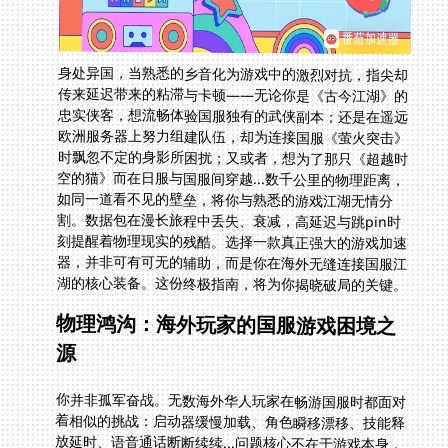
身处异国，当熟悉的乡音化为游戏中的激烈对抗，指尖却
传来延迟带来的粘滞与卡顿——无论你是《古今江湖》的
忠实侠客，想流畅体验国服独有的武侠副本；还是在遥远
欧洲服务器上努力组建队伍，却为连接国服《萤火突击》
时飘忽不定的身影所困扰；又或者，想为了那只《超越时
空的猫》而在日服与国服间穿越...数千公里的物理距离，
如同一道看不见的壁垒，将你与熟悉的游戏江湖无情分
割。数据包在漫长旅程中丢失、衰减，高延迟与跳pin时
刻提醒着物理现实的残酷。选择一款真正强大的游戏加速
器，并非可有可无的辅助，而是你在海外无缝连接国服江
湖的核心装备。这份终极指南，将为你揭晓破局的关键。
物理鸿沟：海外玩家的国服游戏困境之
源
你并非孤军奋战。无数海外华人玩家在畅游国服时都面对
着相似的挑战：启动器缓慢加载、角色瞬移漂移、技能释
放延时、语音通话断断续续...问题核心不在于游戏本身，
而在于国际互联网的天然特性。数据需要穿越大洋、跨越
洲际节点、途经拥挤公网，每一跳都可能成为瓶颈。普通
家用网络对于这种超远距离、高频率交互的游戏数据传
输，力所不逮。公网路由复杂多变，拥堵难测，是导致英
服连接国服《萤火突击》为何总是卡顿的根本原因。一份
专为解决远距离跨区游戏而生的解决方案，才能击破这道