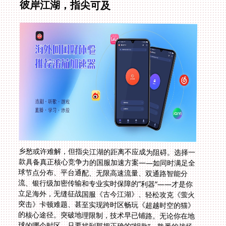
彼岸江湖，指尖可及
乡愁或许难解，但指尖江湖的距离不应成为阻碍。选择一
款具备真正核心竞争力的国服加速方案——如同时满足全
球节点分布、平台通配、无限高速流量、双通路智能分
流、银行级加密传输和专业实时保障的“利器”——才是你
立足海外，无缝征战国服《古今江湖》、轻松攻克《萤火
突击》卡顿难题、甚至实现跨时区畅玩《超越时空的猫》
的核心途径。突破地理限制，技术早已铺路。无论你在地
球的哪个时区，只要找到那把正确的“钥匙”，熟悉的战场
与喧嚣的帮派频道，终将如影随形。那一刻，物理的疆界