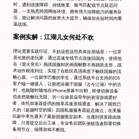
返战场。
案例实解：江湖儿女何处不欢
理论需要实践印证。不妨设想这些具体应用场景：一位常
居伦敦的老玩家，通过高速专线节点连接回国内，使得他
在《萤火突击》挑战国服时的画面帧数不再跳跃走形，战
术动作精准到位，实现了在欧区高清画质下畅联国服的流
畅心愿。一位留学巴黎的学生，通过系统平台支持的IOS
客户端一键接入，让那把珍藏于国服《古今江湖》中的古
剑，也能随时随地在iPhone屏幕中出鞘，即便切换设备
也依然能畅玩无阻。另一位旅居温哥华的资深游戏爱好
者，依托加速器提供的独享高速游戏通道，解决了困扰已
久的《超越时空的猫》回国私服服务器延迟痛点，在美服
玩家中率先通关了最新国服限定副本。当遇到突发路由故
障，只需提交后台工单，专业售后团队便能迅速部署切换
备用节点，保障游戏不断线。