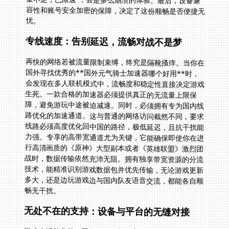
忧。
专线速度：告别延迟，流畅对战不是梦
再快的网络若被流量限制束缚，终究是隔靴搔痒。当你在
国外寻找优秀的**国外元气骑士加速器哪个好用**时，
会发现在多人联机模式中，流畅度和稳定性直接决定游戏
生死。一款合格的加速器必须提供真正的无流量上限保
障，避免游玩中途被迫减速。同时，必须拥有专为国内线
路优化的加速通道。这与普通的网络访问截然不同，要求
线路必须高度优化回中国的路径，极低延迟，且抗干扰能
力强。专享的高带宽通道尤为关键，它能确保即使你在进
行高清画质的《原神》大型副本或者《英雄联盟》激烈团
战时，数据传输依然充沛无阻。拥有独享带宽资源的分流
技术，能精准识别游戏数据包并优先传输，无论游戏更新
多大，还是边玩游戏边与国内队友语音交流，都能各自顺
畅无干扰。
无处不在的支持：设备与平台的无缝对接