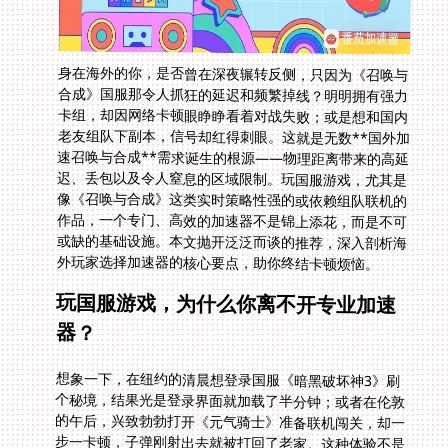
身在海外的你，是否曾在深夜辗转反侧，只因为《召唤与
合成》国服那令人抓狂的延迟和频繁掉线？明明拥有强力
卡组，却因网络卡顿眼睁睁看着对战失败；或是想和国内
老友组队下副本，信号却红得刺眼。这就是无数**国外加
速召唤与合成**需求诞生的根源——物理距离带来的高延
迟、丢包以及令人窒息的区域限制。玩国服游戏，尤其是
像《召唤与合成》这类实时策略性强的或依赖组队联机的
作品，一个专门、高效的加速器不是锦上添花，而是不可
或缺的基础设施。本文抛开泛泛而谈的推荐，深入剖析海
外玩家选择加速器的核心要点，助你终结卡顿烦恼。
玩国服游戏，为什么你离不开专业加速
器？
想象一下，在纽约的清晨想登录国服《暗黑破坏神3》刷
个秘境，结果光是登录界面就加载了半分钟；或者在伦敦
的午后，兴致勃勃打开《元气骑士》准备联机闯关，却一
步一卡顿，子弹刚射出去就被打回了老家。这种体验不是
偶然。地理距离导致的数据传输漫长路径，加上国际网络
的复杂拥堵，以及许多国服游戏专门针对中国大陆IP设计
的访问规则，是横亘在海外玩家面前的三座大山。普通
的“翻墙”手段不仅速度难以保障，安全性更堪忧，账号风
险激增，面对**海外暗黑破坏神3用什么加速器**这类问
题，答案指向的必须是专精于游戏数据传输优化的正规工