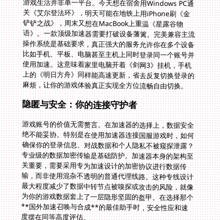
游戏生活并非单一平台。今天想在宿舍用Windows PC通
关《艾尔登法环》，明天可能在地铁上用iPhone刷《金
铲铲之战》，周末又想在MacBook上重温《星露谷物
语》。一款顶级加速器需要打破设备藩篱。完美兼容主流
操作系统是基础要求，真正强大的服务允许你在多个设备
比如手机、平板、电脑甚至主机上同时登录同一个账号并
使用加速。这意味着家里电脑开着《剑网3》挂机，手机
上的《明日方舟》同样能高速更新，省去反复切换登录的
麻烦，让你的游戏体验真正实现全方位流畅自由切换。
隐匿与安全：你的连接守护者
游戏账号的价值无需赘言。在加速器的选择上，数据安全
绝不能妥协。特别是在使用加速器连接国服游戏时，如何
确保你的登录信息、对战数据和个人隐私不被窥探泄露？
专业级的数据加密传输是基础防护。加速器本身的架构至
关重要，需要采用专为加速设计的加密协议进行数据传
输，而非使用混杂不透明的普通代理线路。这种专线设计
最大程度减少了数据中转节点被嗅探或攻击的风险，就像
为你的游戏数据套上了一层隐形坚固的盔甲。在选择那个
**国外加速召唤与合成**的最佳助手时，安全性应和速
度摆在同等高度评估。