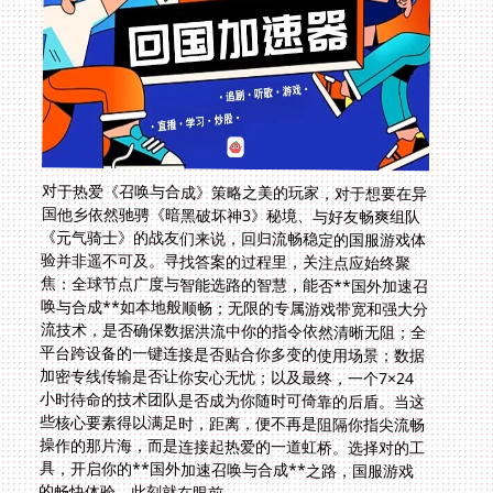
对于热爱《召唤与合成》策略之美的玩家，对于想要在异
国他乡依然驰骋《暗黑破坏神3》秘境、与好友畅爽组队
《元气骑士》的战友们来说，回归流畅稳定的国服游戏体
验并非遥不可及。寻找答案的过程里，关注点应始终聚
焦：全球节点广度与智能选路的智慧，能否**国外加速召
唤与合成**如本地般顺畅；无限的专属游戏带宽和强大分
流技术，是否确保数据洪流中你的指令依然清晰无阻；全
平台跨设备的一键连接是否贴合你多变的使用场景；数据
加密专线传输是否让你安心无忧；以及最终，一个7×24
小时待命的技术团队是否成为你随时可倚靠的后盾。当这
些核心要素得以满足时，距离，便不再是阻隔你指尖流畅
操作的那片海，而是连接起热爱的一道虹桥。选择对的工
具，开启你的**国外加速召唤与合成**之路，国服游戏
的畅快体验，此刻就在眼前。