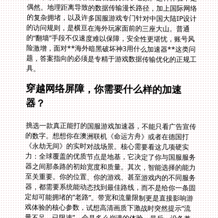
具。
穿越网络屏障，你需要什么样的加速
器？
挑选一款真正能打的国服游戏加速器，不能只看广告宣传
的数字。想想你在澳洲联机《命运方舟》或者在德国打
《永劫无间》的实时对战场景。核心需要看这几项硬实
力：全球覆盖的优质节点是地基，它决定了你与国服服务
器之间那条路的初始宽度和质量。其次，智能选择的能力
至关重要。你的位置、你的游戏、甚至游戏内的不同服务
器，都需要系统能动态找到最佳路线，而不是给你一条固
定却可能拥堵的“老路”。带宽和流量限制更是直接影响游
戏体验的核心参数，试想高清画质下激战时突然提示“流
量不足，已限速”，会是多么崩溃的体验。最后，设备兼
容性和账号安全加密的保障，决定了这份顺畅是否便捷无