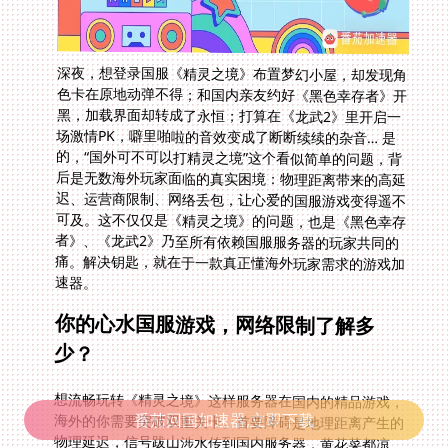
深夜，想登录国服《精灵之境》布置梦幻小屋，却发现角
色卡在原地动弹不得；和国内亲友约好《黑色幸存者》开
黑，加载界面却转成了永恒；打算在《龙武2》里开启一
场激情PK，噼里啪啦的音效变成了断断续续的杂音… 是
的，“国外可不可以打精灵之境”这个看似简单的问题，背
后是无数海外玩家面临的真实困境：物理距离带来的高延
迟、运营商限制、网络丢包，让心爱的国服游戏变得遥不
可及。这不仅仅是《精灵之境》的问题，也是《黑色幸存
者》、《龙武2》乃至所有依赖国服服务器的玩家共同的
痛。解决钥匙，就在于一款真正懂海外玩家需求的游戏加
速器。
你的心水国服游戏，网络限制了解多
少？
想流畅玩转《精灵之境》这样服务器在国内的精品游戏，
海外的你需要突破双重关卡。首要障碍是地理距离产生的
物理延迟，信号跋山涉水传到国内服务器，黄花菜都凉
了，操作反馈慢半拍极其影响操作感和沉浸感。第二个拦
路虎是ISP国际路由策略，普通网络路径并非最优，绕
路、拥堵家常便饭，游戏数据包丢失严重，角色突然漂移
或技能失灵让人崩溃。最后，很多国服游戏本身对海外IP
敏感，可能触发登录限制或不稳定封禁。所以，“在国外
可以打《精灵之境》用什么加速器”真不是随口一问，它
番茄回国加速器,立即下载