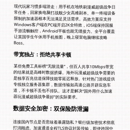
现代玩家习惯多端游走：用手机在地铁刷漫威超级战争日
常任务，回家换电脑打战舰少女高难副本。单一终端设备
限制的加速器根本无法满足灵活需求。高效方案应支持
Windows客户端在PC端开启2K全特效，iOS端保持国服
手游流畅触控，Android平板也能无缝接力。全平台覆盖
让英国学生午休用手机推图，晚上寝室电脑继续攻略
Boss。
带宽独占：拒绝共享卡顿
某些免费工具标榜“无限流量”，但百人共享10Mbps带宽
的结果就是高峰时数据挤爆。海外玩漫威超级战争需要的
是独享百兆信道保障技能零延迟释放。针对热门游戏提供
专线独立服务器集群，数据传输如高速公路开辟应急车
道，不卡顿不丢包不排队。这才是解决“国外用什么加速
器玩漫威超级战争最好”的实际要求。
数据安全加密：双保险防泄漏
连接国内节点是否意味着暴露隐私？银行级加密技术彻底
打消顾虑。加速通道全程TLS协议封装传输，即使跨国中
转点也采用私有协议二次加固。类似军事级别的加密措施
让英国玩五行师的交易数据和战舰少女账号绑定信息绝对
安全。相比普通开放WiFi直连国服，双重防护真正守住数