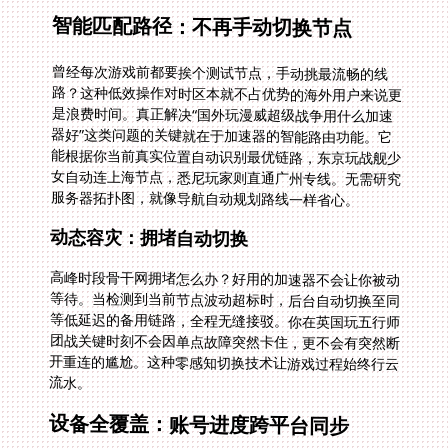
智能匹配路径：不再手动切换节点
曾经每次游戏前都要挨个测试节点，手动挑最流畅的线
路？这种低效操作对时区本就不占优势的海外用户来说更
是浪费时间。真正解决“国外玩漫威超级战争用什么加速
器好”这类问题的关键就在于加速器的智能路由功能。它
能根据你当前真实位置自动识别最优链路，东京玩战舰少
女自动连上海节点，悉尼玩家则直通广州专线。无需研究
服务器拓扑图，就像导航自动规划路线一样省心。
动态容灾：拥堵自动切换
高峰时段骨干网拥堵怎么办？好用的加速器不会让你被动
等待。当检测到当前节点波动超标时，后台自动切换至同
等低延迟的备用链路，全程无缝接驳。你在英国玩五行师
团战关键时刻不会因单点故障突然卡住，更不会有突然断
开重连的尴尬。这种零感知切换技术让游戏过程始终行云
流水。
设备全覆盖：账号进度跨平台同步