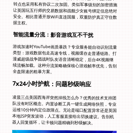
据主权。
智能流量分流：影音游戏互不干扰
游戏加速时YouTube画质暴跌？专业服务能自动识别流量
类型：游戏数据包走高速专线，视频缓存走普通链路。打
漫威超级战争团战时队友语音清晰稳定，后台4K视频继
续流畅加载。这种分流策略确保核心游戏帧率优先，告别
全盘限速的粗暴方案。
7x24小时护航：问题秒级响应
凌晨三点美国西海岸突然掉线怎么办？优秀的技术支持团
队没有时区概念。内置诊断工具一键生成网络快照，专业
运维10分钟内定位故障点。无论是端口配置异常还是英国
本地ISP突发波动，人工客服直接给出切换建议。告别机
器人回复循环，让卡顿问题精确到秒级解决。