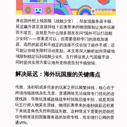
身在国外想上线国服《战舰少女》，却发现服务器卡顿、
延迟飙升甚至直接掉线？距离带来的物理限制让海外玩家
苦不堪言。这就是为什么很多朋友在问“国外可以打战舰
少女吗”——答案是可以，但需要借助专门的游戏加速
器。高昂的延迟和不稳定的连接不仅会毁了操作手感，还
可能让你错失限时活动奖励。本文将深入解析如何突破地
域限制稳定玩到战舰少女R、五行师这类人气国服手游，
同时提供实用方案让海外党彻底告别卡顿烦恼。
解决延迟：海外玩国服的关键痛点
伦敦、洛杉矶或多伦多的玩家之所以频繁掉线，核心在于
跨境传输路线杂乱无章。普通网络无法保障专门优化的连
接线路，导致玩漫威超级战争时技能总慢半拍，或是英国
玩五行师人物莫名漂移。物理距离带来的毫秒级延迟积累
下来就是角色失控和团战失败。这种情况下需要的是能把
信号精准送回国服服务器的加密专线，而非绕行公网的普
通VPN。