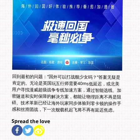
回到最初的问题：“国外可以打战舰少女吗？”答案无疑是
肯定的。无论是英国玩五行师需要40ms低延迟，或北美
用户寻找漫威超级战争专线加速方案，通过智能选线、加
密隧道和实时保障的解决方案，都能让物理距离不再是阻
碍。技术革新已经让海外玩家同步体验到零卡顿的操作手
感和丝滑团战，下一次舰载机起飞将不再有延迟焦虑。
Spread the love