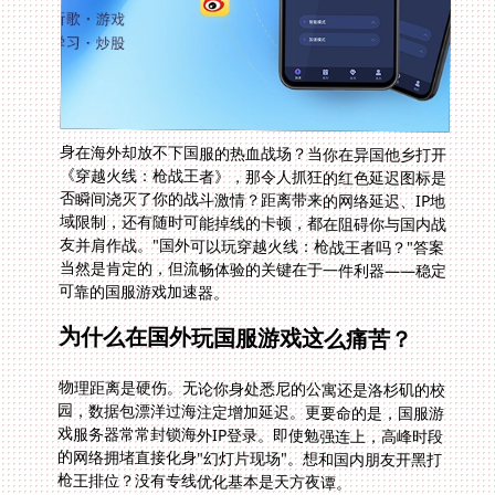
身在海外却放不下国服的热血战场？当你在异国他乡打开
《穿越火线：枪战王者》，那令人抓狂的红色延迟图标是
否瞬间浇灭了你的战斗激情？距离带来的网络延迟、IP地
域限制，还有随时可能掉线的卡顿，都在阻碍你与国内战
友并肩作战。"国外可以玩穿越火线：枪战王者吗？"答案
当然是肯定的，但流畅体验的关键在于一件利器——稳定
可靠的国服游戏加速器。
为什么在国外玩国服游戏这么痛苦？
物理距离是硬伤。无论你身处悉尼的公寓还是洛杉矶的校
园，数据包漂洋过海注定增加延迟。更要命的是，国服游
戏服务器常常封锁海外IP登录。即使勉强连上，高峰时段
的网络拥堵直接化身"幻灯片现场"。想和国内朋友开黑打
枪王排位？没有专线优化基本是天方夜谭。