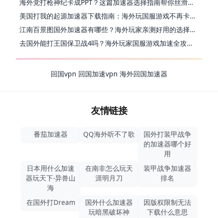
海外党打枪神纪卡成PPT？这篇加速器选择指南帮你丝滑上分
美国打我的起源加速器下载指南：海外玩国服游戏不再卡的终极方案
江南百景图国外加速器有哪些？海外玩家亲测好用的选择与避坑指南
去国外能打王国保卫战4吗？海外玩家国服游戏加速全攻略（附公主连结幻想江湖实测）
回国vpn
回国加速vpn
海外回国加速器
友情链接
番茄加速器
QQ海外听不了歌
国外打装甲战争
的加速器哪个好
用
日本用什么加速
在南非怎么玩天
装甲战争加速器
器玩天下-异兽山
涯明月刀
排名
海
在国外打Dream
国外什么加速器
因版权限制无法
玩暗黑破坏神
下载什么意思