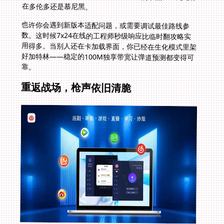
在多伦多还是慕尼黑。
也许你会遇到新版本适配问题，或需要调试最佳路线参
数。这时候7x24在线的工程师秒级响应比临时翻攻略实
用得多。当别人还在卡加载界面，你已经在生化模式里架
好加特林——稳定的100M独享带宽让弹道预测都变得可
靠。
重返战场，枪声依旧清脆