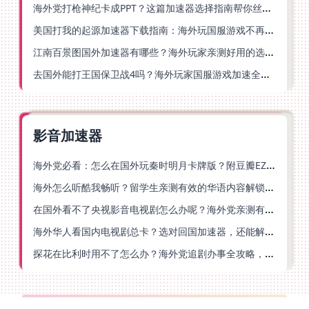
海外党打枪神纪卡成PPT？这篇加速器选择指南帮你丝滑上分
美国打我的起源加速器下载指南：海外玩国服游戏不再卡的终极方案
江南百景图国外加速器有哪些？海外玩家亲测好用的选择与避坑指南
去国外能打王国保卫战4吗？海外玩家国服游戏加速全攻略（附公主连结幻想江湖实测）
影音加速器
海外党必看：怎么在国外玩秦时明月卡牌版？附豆瓣EZCast地区限制破解法
海外怎么听酷我畅听？留学生亲测有效的华语内容解锁指南
在国外看不了央视影音电视剧怎么办呢？海外党亲测有效的回国加速方案
海外华人看国内电视剧总卡？选对回国加速器，还能解决菲律宾打不开反诈中心的问题
探花在比利时用不了怎么办？海外党追剧办事全攻略，选对加速器就够了