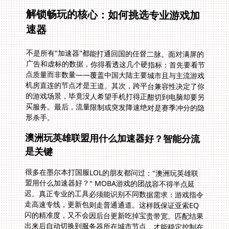
解锁畅玩的核心：如何挑选专业游戏加
速器
不是所有"加速器"都能打通回国的任督二脉。面对满屏的
广告和虚标的数据，你得看透这几个硬指标：首先要看节
点质量而非数量——覆盖中国大陆主要城市且与主流游戏
机房直连的节点才是王道。其次，跨平台兼容性决定了你
的游戏场景，毕竟没人希望手机打得正酣切到电脑却要另
买服务。最后，流量限制或突发降速绝对是赛季冲分的隐
形杀手。
澳洲玩英雄联盟用什么加速器好？智能分流
是关键
很多在墨尔本打国服LOL的朋友都问过："澳洲玩英雄联
盟用什么加速器好？" MOBA游戏的团战容不得半点延
迟。真正专业的工具必须能识别不同数据需求：游戏指令
走高速专线，更新包则走普通通道。这样既保证亚索EQ
闪的精准度，又不会因后台更新吃掉宝贵带宽。匹配结果
出来后自动切换到服务器所在城市节点，才能稳定控制在