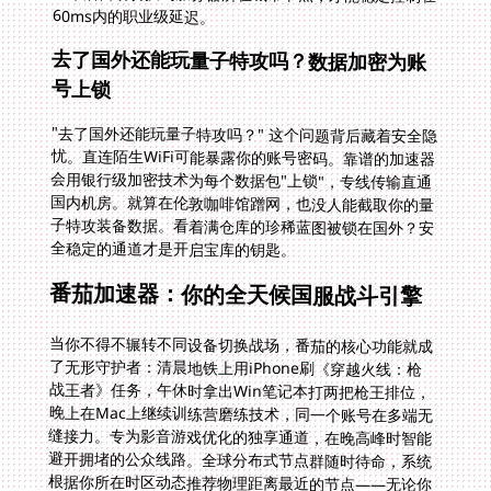
60ms内的职业级延迟。
去了国外还能玩量子特攻吗？数据加密为账
号上锁
"去了国外还能玩量子特攻吗？" 这个问题背后藏着安全隐
忧。直连陌生WiFi可能暴露你的账号密码。靠谱的加速器
会用银行级加密技术为每个数据包"上锁"，专线传输直通
国内机房。就算在伦敦咖啡馆蹭网，也没人能截取你的量
子特攻装备数据。看着满仓库的珍稀蓝图被锁在国外？安
全稳定的通道才是开启宝库的钥匙。
番茄加速器：你的全天候国服战斗引擎
当你不得不辗转不同设备切换战场，番茄的核心功能就成
了无形守护者：清晨地铁上用iPhone刷《穿越火线：枪
战王者》任务，午休时拿出Win笔记本打两把枪王排位，
晚上在Mac上继续训练营磨练技术，同一个账号在多端无
缝接力。专为影音游戏优化的独享通道，在晚高峰时智能
避开拥堵的公众线路。全球分布式节点群随时待命，系统
根据你所在时区动态推荐物理距离最近的节点——无论你