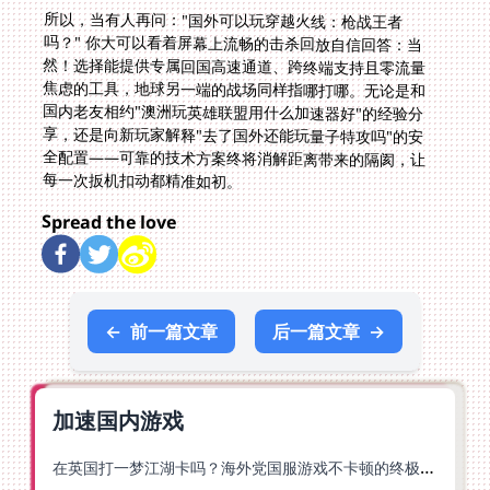
所以，当有人再问："国外可以玩穿越火线：枪战王者
吗？" 你大可以看着屏幕上流畅的击杀回放自信回答：当
然！选择能提供专属回国高速通道、跨终端支持且零流量
焦虑的工具，地球另一端的战场同样指哪打哪。无论是和
国内老友相约"澳洲玩英雄联盟用什么加速器好"的经验分
享，还是向新玩家解释"去了国外还能玩量子特攻吗"的安
全配置——可靠的技术方案终将消解距离带来的隔阂，让
每一次扳机扣动都精准如初。
Spread the love
←
前一篇文章
后一篇文章
→
加速国内游戏
在英国打一梦江湖卡吗？海外党国服游戏不卡顿的终极解法