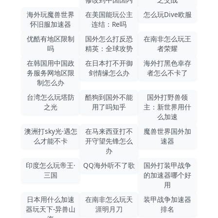
海外玩魔兽世界
在美国能玩公主
怎么玩Dive欧服
怀旧服加速器
连结：Re吗
优酷有地区限制
国外怎么打反恐
在南非怎么玩王
吗
精英：全球攻势
者荣耀
在韩国用中国政
在日本打不开御
海外打黑色幸存
务服务网地区限
剑情缘怎么办
者怎么不卡了
制怎么办
台湾怎么玩塔防
酷狗到国外不能
国外打野兽领
之光
用了吗知乎
主：新世界用什
么加速
澳洲打sky光·遇怎
在马来西亚打不
魔兽世界国外加
么才能不卡
开守望先锋怎么
速器
办
印度怎么玩帝王·
QQ海外听不了歌
国外打装甲战争
三国
的加速器哪个好
用
日本用什么加速
在南非怎么玩天
装甲战争加速器
器玩天下-异兽山
涯明月刀
排名