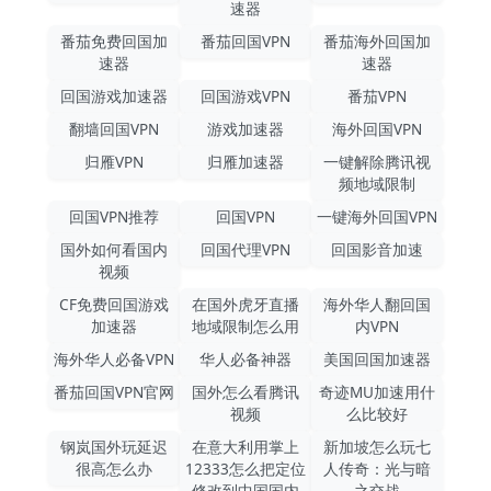
速器
番茄免费回国加
番茄回国VPN
番茄海外回国加
速器
速器
回国游戏加速器
回国游戏VPN
番茄VPN
翻墙回国VPN
游戏加速器
海外回国VPN
归雁VPN
归雁加速器
一键解除腾讯视
频地域限制
回国VPN推荐
回国VPN
一键海外回国VPN
国外如何看国内
回国代理VPN
回国影音加速
视频
CF免费回国游戏
在国外虎牙直播
海外华人翻回国
加速器
地域限制怎么用
内VPN
海外华人必备VPN
华人必备神器
美国回国加速器
番茄回国VPN官网
国外怎么看腾讯
奇迹MU加速用什
视频
么比较好
钢岚国外玩延迟
在意大利用掌上
新加坡怎么玩七
很高怎么办
12333怎么把定位
人传奇：光与暗
修改到中国国内
之交战