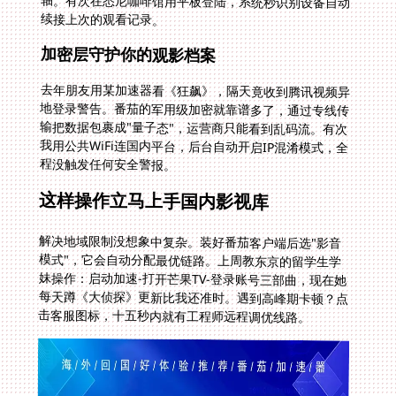
续接上次的观看记录。
加密层守护你的观影档案
去年朋友用某加速器看《狂飙》，隔天竟收到腾讯视频异
地登录警告。番茄的军用级加密就靠谱多了，通过专线传
输把数据包裹成"量子态"，运营商只能看到乱码流。有次
我用公共WiFi连国内平台，后台自动开启IP混淆模式，全
程没触发任何安全警报。
这样操作立马上手国内影视库
解决地域限制没想象中复杂。装好番茄客户端后选"影音
模式"，它会自动分配最优链路。上周教东京的留学生学
妹操作：启动加速-打开芒果TV-登录账号三部曲，现在她
每天蹲《大侦探》更新比我还准时。遇到高峰期卡顿？点
击客服图标，十五秒内就有工程师远程调优线路。