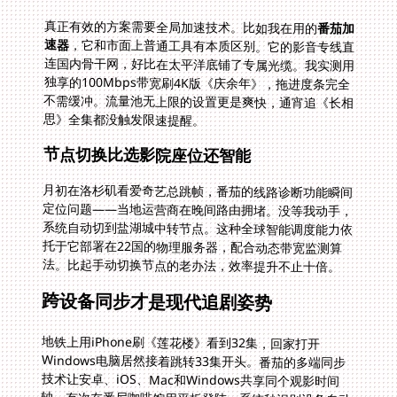
真正有效的方案需要全局加速技术。比如我在用的
番茄加
速器
，它和市面上普通工具有本质区别。它的影音专线直
连国内骨干网，好比在太平洋底铺了专属光缆。我实测用
独享的100Mbps带宽刷4K版《庆余年》，拖进度条完全
不需缓冲。流量池无上限的设置更是爽快，通宵追《长相
思》全集都没触发限速提醒。
节点切换比选影院座位还智能
月初在洛杉矶看爱奇艺总跳帧，番茄的线路诊断功能瞬间
定位问题——当地运营商在晚间路由拥堵。没等我动手，
系统自动切到盐湖城中转节点。这种全球智能调度能力依
托于它部署在22国的物理服务器，配合动态带宽监测算
法。比起手动切换节点的老办法，效率提升不止十倍。
跨设备同步才是现代追剧姿势
地铁上用iPhone刷《莲花楼》看到32集，回家打开
Windows电脑居然接着跳转33集开头。番茄的多端同步
技术让安卓、iOS、Mac和Windows共享同个观影时间
轴。有次在悉尼咖啡馆用平板登陆，系统秒识别设备自动