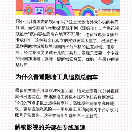
国外可以看国内影视app吗？这是无数海外党心头的共同
疑问。当你翻遍Netflix还是找不到《甄嬛传》，当腾讯视
频显示"该内容在您所在地区不可用"，连春节晚会直播都
卡成PPT，这种被文化孤立的挫败感我太懂了。根源在于
互联网的地域版权墙和国内平台严格的位置封锁。但别
急，经过我深度测试十几款工具后，发现只需要一个专业
的回国加速器，就能一键解锁爱奇艺、优酷、芒果TV的完
整片库。
为什么普通翻墙工具追剧总翻车
很多朋友随手用游戏VPN连回国，结果发现看10分钟视频
就卡出雪花点。普通翻墙工具根本扛不住影音数据洪流，
它们的节点多数是虚拟共享的，高峰期带宽像早高峰地
铁。更别说隐私风险——用免费工具访问国内平台后收到
账号异常警告，这事在留学生群里早不是新闻。
解锁影视的关键在专线加速