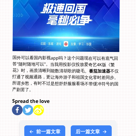
国外可以看国内影视app吗？这个问题现在可以有底气回
答"随时随地可以"。当我用投影仪投放爱奇艺4K版《繁
花》时，画质清晰到能数清胡歌的睫毛。
番茄加速器
不仅
打通了视频通路，更让海外游子和祖国文化零时差同步。
所谓乡愁，有时不过是想舒舒服服看场不带缓冲符号的国
产剧罢了。
Spread the love
←
前一篇文章
后一篇文章
→