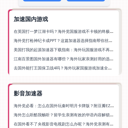
加速国内游戏
在英国打一梦江湖卡吗？海外党国服游戏不卡顿的终极解法
海外党打枪神纪卡成PPT？这篇加速器选择指南帮你丝滑上分
美国打我的起源加速器下载指南：海外玩国服游戏不再卡的终极方案
江南百景图国外加速器有哪些？海外玩家亲测好用的选择与避坑指南
去国外能打王国保卫战4吗？海外玩家国服游戏加速全攻略（附公主连结幻想江湖实测）
影音加速器
海外党必看：怎么在国外玩秦时明月卡牌版？附豆瓣EZCast地区限制破解法
海外怎么听酷我畅听？留学生亲测有效的华语内容解锁指南
在国外看不了央视影音电视剧怎么办呢？海外党亲测有效的回国加速方案