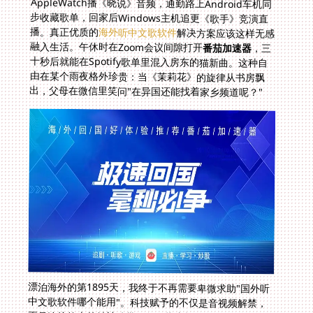
播。真正优质的
海外听中文歌软件
解决方案应该这样无感
融入生活。午休时在Zoom会议间隙打开
番茄加速器
，三
十秒后就能在Spotify歌单里混入房东的猫新曲。这种自
由在某个雨夜格外珍贵：当《茉莉花》的旋律从书房飘
出，父母在微信里笑问"在异国还能找着家乡频道呢？"
漂泊海外的第1895天，我终于不再需要卑微求助"国外听
中文歌软件哪个能用"。科技赋予的不仅是音视频解禁，
更是连接故土的精神脐带。每次指尖轻点开启加速的瞬
间，都像是推开了一扇隐形国门——门内陈奕迅在红馆唱
着十年，郭德纲的醒木啪地落下，何冰的台词正在《大宋
提刑官》里回荡。这些曾因地域分隔的声画记忆，终将透