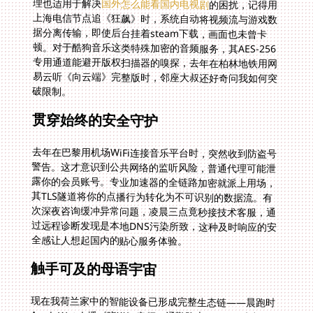
理也适用于解决
国外怎么能看国内电视剧
的困扰，记得用
上海电信节点追《狂飙》时，系统自动将视频流与游戏数
据分离传输，即使后台挂着steam下载，画面也未曾卡
顿。对于酷狗音乐这类特殊加密的音频服务，其AES-256
专用通道能避开版权扫描器的嗅探，去年在柏林地铁用网
易云听《向云端》完整版时，邻座大叔还好奇问我如何突
破限制。
贯穿始终的安全守护
去年在巴黎用机场WiFi连接音乐平台时，突然收到防盗号
警告。这才意识到公共网络的监听风险，普通代理可能泄
露你的会员账号。专业加速器的全链路加密就派上用场，
其TLS隧道将你的点播行为转化为不可识别的数据流。有
次深夜咨询缓冲异常问题，凌晨三点竟秒接技术客服，通
过远程诊断发现是本地DNS污染所致，这种及时响应的安
全感让人想起国内的贴心服务体验。
触手可及的母语宇宙
现在我荷兰家中的智能设备已形成完整生态链——晨跑时
AppleWatch播《晓说》音频，通勤路上Android车机同
步收藏歌单，回家后Windows主机追更《歌手》竞演直