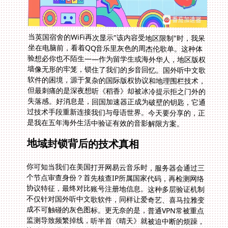
当英国宿舍的WiFi再次显示"该内容受地区限制"时，我呆
坐在电脑前，看着QQ音乐里灰色的周杰伦歌单。这种体
验想必你也不陌生——作为留学生或海外华人，地区版权
墙像无形的牢笼，锁住了我们的乡音回忆。国外听中文歌
软件的困境，源于复杂的国际版权协议和地理围栏技术，
但最刺痛的是深夜想听《稻香》却被冰冷提示拒之门外的
失落感。好消息是，回国加速器正成为破壁的钥匙，它通
过技术手段重新连接我们与母语世界。今天要分享的，正
是我在五年海外生活中验证有效的音影解限方案。
地域封锁背后的技术真相
你可知当我们在美国打开网易云音乐时，服务器会通过三
个节点审查身份？首先核查IP所属国家代码，再检测网络
协议特征，最终对比账号注册地信息。这种多层验证机制
不仅针对国外听中文歌软件，同样让爱奇艺、喜马拉雅变
成不可触碰的灰色图标。更无奈的是，普通VPN常被重点
监测导致频繁掉线，听半首《晴天》就被迫中断的烦躁，