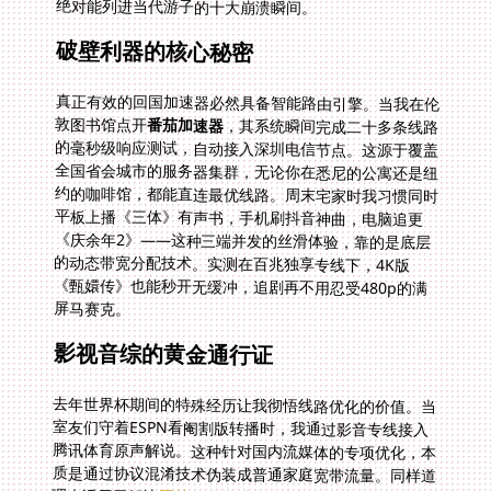
绝对能列进当代游子的十大崩溃瞬间。
破壁利器的核心秘密
真正有效的回国加速器必然具备智能路由引擎。当我在伦
敦图书馆点开
番茄加速器
，其系统瞬间完成二十多条线路
的毫秒级响应测试，自动接入深圳电信节点。这源于覆盖
全国省会城市的服务器集群，无论你在悉尼的公寓还是纽
约的咖啡馆，都能直连最优线路。周末宅家时我习惯同时
平板上播《三体》有声书，手机刷抖音神曲，电脑追更
《庆余年2》——这种三端并发的丝滑体验，靠的是底层
的动态带宽分配技术。实测在百兆独享专线下，4K版
《甄嬛传》也能秒开无缓冲，追剧再不用忍受480p的满
屏马赛克。
影视音综的黄金通行证
去年世界杯期间的特殊经历让我彻悟线路优化的价值。当
室友们守着ESPN看阉割版转播时，我通过影音专线接入
腾讯体育原声解说。这种针对国内流媒体的专项优化，本
质是通过协议混淆技术伪装成普通家庭宽带流量。同样道