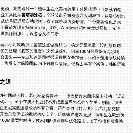
而更糟。我先遇到一个留学生在北美抱怨用了普通代理打《复苏的魔
专业工具比如
番茄加速器
，全球节点分布覆盖六大洲城市，从洛杉矶到
东京都有服务器；它的智能算法会推荐最优线路，测试信号延迟后自动跳转，省了你手动切换烦恼。平台兼容性也是大
坑：我在澳大利亚朋友打不开战舰世界怎么办？他换了番茄发现支持Android、iOS、Windows和mac无缝切换，允许一
兽世界怀旧服》，设备交叉不间断。
，玩几小时就断线，番茄这点做得贴心：稳定无限流量，没配额焦虑；
线优先处理《复苏的魔女》这类游戏包，独享100M带宽保障每秒响
据会丢失——专业加速器同样强调数据安全加密，比如番茄用专线传输
，售后实时保障团队24小时响应故障。记得去年有个案例，韩服玩家
。
之道
外打团战卡顿，老玩家急得冒汗——原因是跨大西洋路由波动，试试
ms以下。至于在澳大利亚打不开战舰世界怎么办？简单，别慌：澳洲
管制，我在悉尼实测连接成功率百分百。还有类似《封印者》运营商移交情
器就像开发总监保证的数据移交安全，玩家账户毫发无损。留学生在欧洲玩
番茄的100M带宽秒解决；技术团队快速响应优化路由，省了你找客服发帖