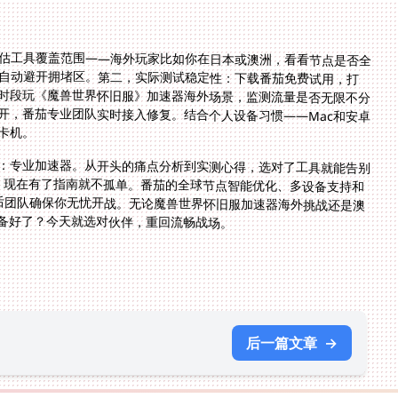
估工具覆盖范围——海外玩家比如你在日本或澳洲，看看节点是否全
法自动避开拥堵区。第二，实际测试稳定性：下载番茄免费试用，打
时段玩《魔兽世界怀旧服》加速器海外场景，监测流量是否无限不分
开，番茄专业团队实时接入修复。结合个人设备习惯——Mac和安卓
卡机。
：专业加速器。从开头的痛点分析到实测心得，选对了工具就能告别
奈，现在有了指南就不孤单。番茄的全球节点智能优化、多设备支持和
售后团队确保你无忧开战。无论魔兽世界怀旧服加速器海外挑战还是澳
备好了？今天就选对伙伴，重回流畅战场。
后一篇文章
→