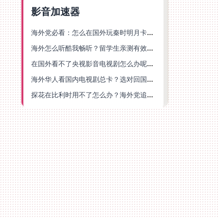
影音加速器
海外党必看：怎么在国外玩秦时明月卡牌版？附豆瓣EZCast地区限制破解法
海外怎么听酷我畅听？留学生亲测有效的华语内容解锁指南
在国外看不了央视影音电视剧怎么办呢？海外党亲测有效的回国加速方案
海外华人看国内电视剧总卡？选对回国加速器，还能解决菲律宾打不开反诈中心的问题
探花在比利时用不了怎么办？海外党追剧办事全攻略，选对加速器就够了