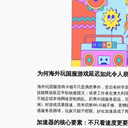
为何海外玩国服游戏延迟如此令人
海外玩国服游戏卡顿不只是偶然事件，背后有科学原因
技能释放延迟半秒就被团灭；或者工作者在澳大利
不稳定或本地网络管制捣乱。距离中国服务器远，
洲）对游戏流量限速，简单切换Wi-Fi都不够。
遇服务器拥堵，玩家只能干瞪眼。好在加速器成了
加速器的核心要素：不只看速度更