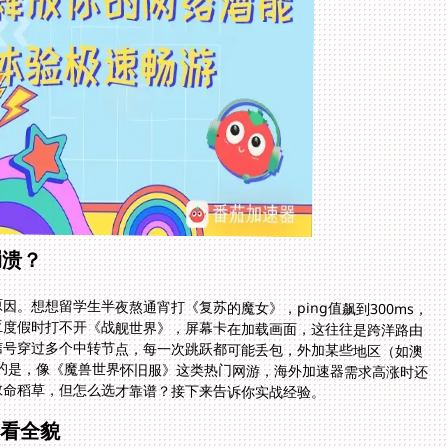
崩溃？
。想想留学生半夜熬通宵打《复苏的魔女》，ping值飙到300ms，
亚度假时打不开《战舰世界》，屏幕卡在加载画面，这往往是跨洋路由
信号穿过多个中转节点，每一次跳跃都可能丢包，外加某些地区（如澳
更糟的是，像《魔兽世界怀旧服》这类热门网游，海外加速器需求高涨时还
救命稻草，但怎么选才靠谱？接下来告诉你实战经验。
要看全貌