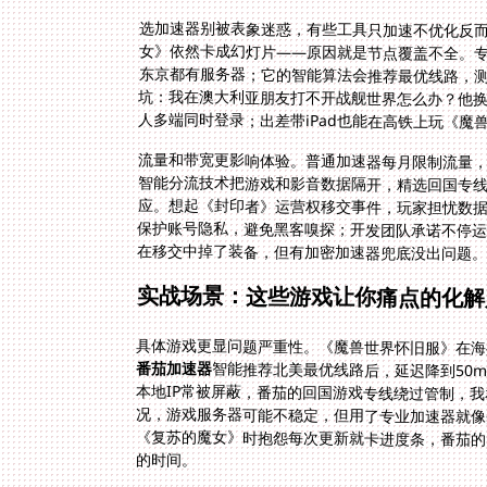
选加速器别被表象迷惑，有些工具只加速不优化反
女》依然卡成幻灯片——原因就是节点覆盖不全。
人多端同时登录；出差带iPad也能在高铁上玩《魔
流量和带宽更影响体验。普通加速器每月限制流量
智能分流技术把游戏和影音数据隔开，精选回国专
应。想起《封印者》运营权移交事件，玩家担忧数
保护账号隐私，避免黑客嗅探；开发团队承诺不停运
在移交中掉了装备，但有加密加速器兜底没出问题
实战场景：这些游戏让你痛点的化解
具体游戏更显问题严重性。《魔兽世界怀旧服》在海
番茄加速器
智能推荐北美最优线路后，延迟降到50
本地IP常被屏蔽，番茄的回国游戏专线绕过
况，游戏服务器可能不稳定，但用了专业加速
《复苏的魔女》时抱怨每次更新就卡进度条，
的时间。