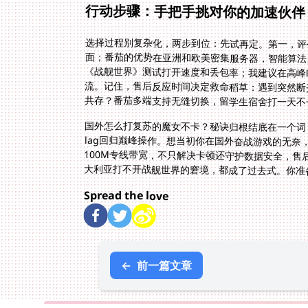
行动步骤：手把手挑对你的加速伙伴
选择过程别复杂化，两步到位：先试再定。第一，评
面；番茄的优势在亚洲和欧美密集服务器，智能算
《战舰世界》测试打开速度和丢包率；我建议在高峰
流。记住，售后反应时间决定救命稻草：遇到突然断
共存？番茄多端支持无缝切换，留学生宿舍打一天不
国外怎么打复苏的魔女不卡？秘诀归根结底在一个词
lag回归巅峰操作。想当初你在国外奋战游戏的无
100M专线带宽，不只解决卡顿还守护数据安全，
大利亚打不开战舰世界的窘境，都成了过去式。你准
Spread the love
←
前一篇文章