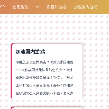
IP
使用番茄
影音加速器
加速国内游戏
加速国内游戏
印度怎么玩全民突击？海外玩家国服游戏加速器终极指南（附原神延迟优化+精灵之境加速器选择）
300大作战国外无法登陆怎么办？海外玩家国服畅玩终极指南（附实测推荐）
非洲玩蛋仔派对总掉线？别慌，用对加速器就能丝滑开跑！
比利时怎么玩倩女幽魂？海外党国服游戏加速避坑指南（附实测推荐）
在欧洲怎么玩穿越火线不卡顿？老玩家亲测有效的加速器选择指南