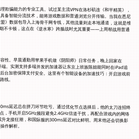
理欺骗能力的专业工具。试过某主流VPN在洛杉矶连《和平精英》，
局。真正有效的方案应当具备智能分流技术，能将游戏数据和普通浏览分开传输。当我在悉尼
，系统自动将《英雄联盟》数据包导入上海骨干网专线，其他流量则走本地通道，这就是维
。独享100M带宽保障高峰期不卡顿，这点在《逆水寒》跨服战时尤其重要——上周帮战用普通
兼容性。早晨通勤用苹果手机做《阴阳师》日常任务，晚上回家在
本，同个账号需要秒速切换终端。实测支持多端并发的加速器让东京上班族陈姐能同时在iPad追
《梦幻西游》端游，全程后台加密保障支付安全。这里有个智能设备的加速技巧：开启游戏前
用路线。
80ms延迟总在拼刀环节吃亏。通过优化节点选择后，他的太刀连招终
，手机开启5GHz频段避免2.4GHz信道干扰，再配合游戏内的网络
成升龙接狂潮，和国际服的300ms延迟对比鲜明。周末他还会切换影
神操作解析。