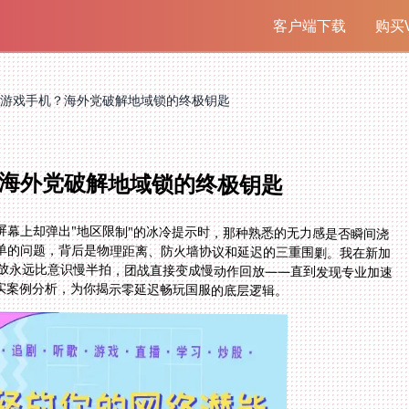
客户端下载
购买V
游戏手机？海外党破解地域锁的终极钥匙
海外党破解地域锁的终极钥匙
屏幕上却弹出"地区限制"的冰冷提示时，那种熟悉的无力感是否瞬间浇
单的问题，背后是物理距离、防火墙协议和延迟的三重围剿。我在新加
释放永远比意识慢半拍，团战直接变成慢动作回放——直到发现专业加速
实案例分析，为你揭示零延迟畅玩国服的底层逻辑。