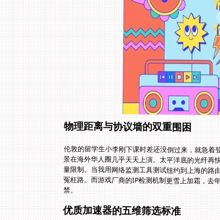
物理距离与协议墙的双重围困
伦敦的留学生小李刚下课时差还没倒过来，就急着
景在海外华人圈几乎天天上演。太平洋底的光纤再快
量限制。当我用网络监测工具测试纽约到上海的路由
冤枉路。而游戏厂商的IP检测机制更雪上加霜，去
禁。
优质加速器的五维筛选标准