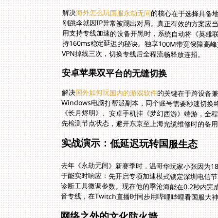
解决
海外怎么玩国服永劫无间
的核心在于选择具备地
刚跳伞就因IP异常被踢出对
用支持专线加速的设备开黑时
持160ms稳定延迟的秘诀
VPN掉线三次，切换专线后全程流畅释放连招。
安卓苹果双平台的无缝切换
解决
国外如何玩国内的游戏软件
的关键在于跨设备
Windows电脑打帮派副
《长月烬明》、安卓手机挂
先检测节点状态，避开东京至上海光缆维修时的备
实战演示：低延迟玩转国服生态
去年《永劫无间》新赛季时，温哥华玩家小张因为1
于能实时响应：先开启专项加速模式锁定深圳电信节点
诊断工具微调参数。现在他的季沧海能在0.2秒内完
音专线，在Twitch直播时同步用哔哩哔哩看国服大
网络之外的文化防火墙