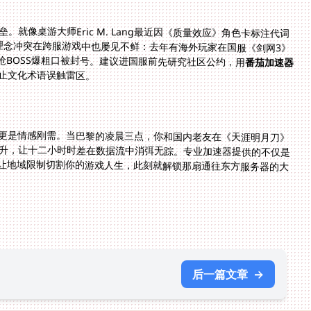
就像桌游大师Eric M. Lang最近因《质量效应》角色卡标注代词
I理念冲突在跨服游戏中也屡见不鲜：去年有海外玩家在国服《剑网3》
因抢BOSS爆粗口被封号。建议进国服前先研究社区公约，用
番茄加速器
止文化术语误触雷区。
更是情感刚需。当巴黎的凌晨三点，你和国内老友在《天涯明月刀》
飞升，让十二小时时差在数据流中消弭无踪。专业加速器提供的不仅是
让地域限制切割你的游戏人生，此刻就解锁那扇通往东方服务器的大
后一篇文章
→