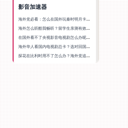
影音加速器
海外党必看：怎么在国外玩秦时明月卡牌版？附豆瓣EZCast地区限制破解法
海外怎么听酷我畅听？留学生亲测有效的华语内容解锁指南
在国外看不了央视影音电视剧怎么办呢？海外党亲测有效的回国加速方案
海外华人看国内电视剧总卡？选对回国加速器，还能解决菲律宾打不开反诈中心的问题
探花在比利时用不了怎么办？海外党追剧办事全攻略，选对加速器就够了