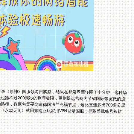
登录《原神》国服领每日奖励，结果在登录界面转圈了十分钟。这种场
也跑不过200毫秒的物理极限，更别提运营商为节省国际带宽做的流
路径，数据包竟要绕道德国法兰克福节点，这比直连多出700多公里
年《永劫无间》就因东南亚玩家用VPN登录国服，导致整批账号被封