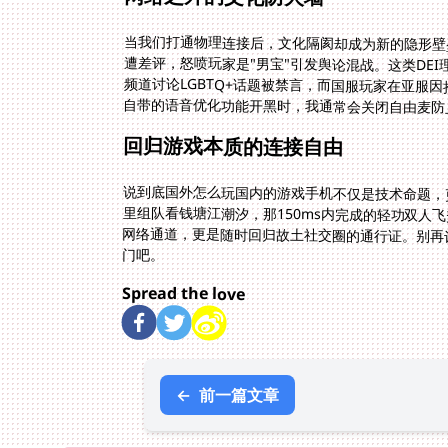
当我们打通物理连接后，文化隔阂却成为新的隐形壁垒。
遭差评，怒喷玩家是"男宝"引发舆论混战。这类DE
频道讨论LGBTQ+话题被禁言，而国服玩家在亚服
自带的语音优化功能开黑时，我通常会关闭自由麦防
回归游戏本质的连接自由
说到底国外怎么玩国内的游戏手机不仅是技术命题，
里组队看钱塘江潮汐，那150ms内完成的轻功双人
网络通道，更是随时回归故土社交圈的通行证。别再
门吧。
Spread the love
←
前一篇文章