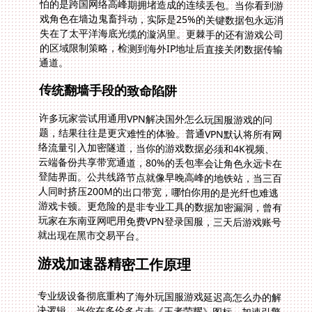
通道。
传统翻墙手段的致命陷阱
许多玩家尝试用通用VPN解决国外怎么玩国服游戏的问
题，结果往往是更灾难性的体验。普通VPN默认将所有网
络流量引入加密隧道，当你的游戏数据必须和4K视频、
云端备份共享带宽通道，80%的丢包率会让角色永远卡在
登陆界面。公共线路节点就像早晚高峰的地铁站，当三百
人同时挤压200M的出口带宽，哪怕你用的是光纤也难逃
游戏卡顿。更危险的是非专业工具的数据加密漏洞，曾有
玩家在东南亚网吧用免费VPN登录国服，三天后游戏账号
就出现在黑市交易平台。
游戏加速器精密工作原理
专业级设备彻底重构了海外玩国服游戏延迟高怎么办的解
决逻辑。当你在多伦多点击《王者荣耀》图标，加速引擎
瞬间启动三重定位分析：首先扫描你的物理位置与上海服
务器之间的所有主干节点状态，避开正在维护的东京枢
纽；接着匹配当前时段延迟最低的专用隧道，可能是经首
尔中转的东亚快线；最终进行UDP协议深度优化，将每个
技能释放指令打包成超小数据单元，就像把卡车货物拆分
成摩托车队疾驰。实测证明这能使国服RPG的延迟从
220ms降到68ms——恰好突破人类感知延迟的黄金阈