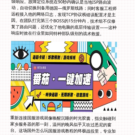
响应时效在行业里如同特种部队级别的战术救援。
重新连接国服游戏就像唤醒沉睡的时光胶囊，指尖触碰到
家乡服务器的那一刻，温州的晚风似乎又吹过悉尼的窗
台。这场国外怎么玩国服游戏教程的终极战役里，专业加
速器是撕裂延迟壁垒的破城槌。当物理距离被专线传输技
术压缩到毫秒级，当每个操作指令都精准穿透半个地球，
当战队语音里国内队友的欢呼零延迟冲击耳膜——你会发
现太平洋不过是一条稍宽的小溪。那些辗转反侧的思乡情