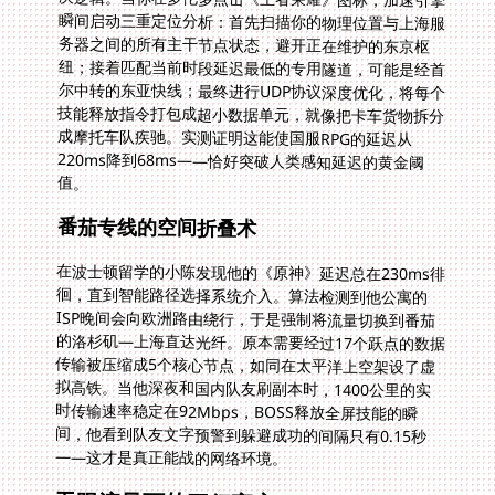
值。
番茄专线的空间折叠术
在波士顿留学的小陈发现他的《原神》延迟总在230ms徘
徊，直到智能路径选择系统介入。算法检测到他公寓的
ISP晚间会向欧洲路由绕行，于是强制将流量切换到番茄
的洛杉矶—上海直达光纤。原本需要经过17个跃点的数据
传输被压缩成5个核心节点，如同在太平洋上空架设了虚
拟高铁。当他深夜和国内队友刷副本时，1400公里的实
时传输速率稳定在92Mbps，BOSS释放全屏技能的瞬
间，他看到队友文字预警到躲避成功的间隔只有0.15秒
——这才是真正能战的网络环境。