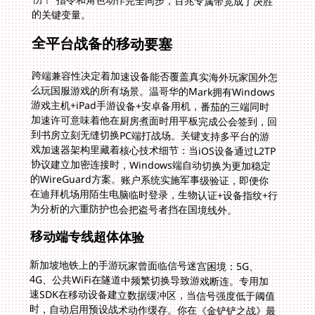
的关键变量。
全平台战备的移动要塞
跨端兼容性决定着加速设备能否覆盖真实海外玩家国外怎
么玩国服游戏的所有场景。温哥华的Mark拥有Windows
游戏主机+iPad手游设备+安卓备用机，番茄的三端同时
加速许可意味着他在厨房煮面时用平板完成公会签到，回
到书房立刻无缝切换PC端打战场。关键支持多平台的游
戏加速器架构里藏着核心技术细节：当iOS设备通过L2TP
协议建立加密连接时，Windows端自动切换为更加稳定
的WireGuard方案。账户系统实施军事级验证，即便你
在迪拜机场用陌生电脑临时登录，生物认证+设备指纹+行
为分析的六重防护也会把盗号者挡在国境线外。
移动端专线超体体验
新加坡地铁上的手游玩家曾面临信号迷宫困境：5G、
4G、公共WiFi在隧道中频繁切换导致游戏断连。专用加
速SDK在移动设备建立数据缓冲区，当信号强度低于阈值
时，自动启用预设战术动作缓存。你在《金铲铲之战》最
后回合的阵容调整操作被预存在本地，等列车驶出隧道后
毫秒级同步至国服服务器。实测显示东京地铁通勤期间，
对战类手游的断线重连率从27%降至0.8%，那些因列车