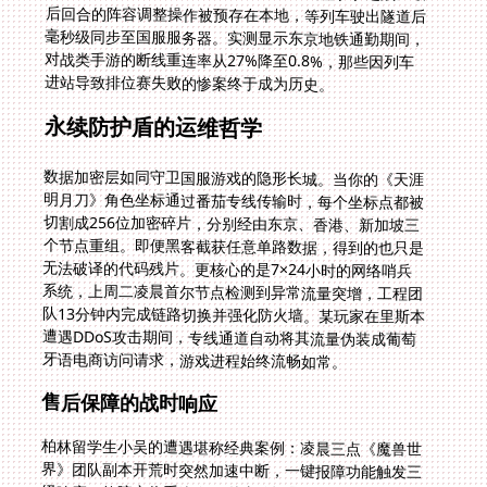
进站导致排位赛失败的惨案终于成为历史。
永续防护盾的运维哲学
数据加密层如同守卫国服游戏的隐形长城。当你的《天涯
明月刀》角色坐标通过番茄专线传输时，每个坐标点都被
切割成256位加密碎片，分别经由东京、香港、新加坡三
个节点重组。即便黑客截获任意单路数据，得到的也只是
无法破译的代码残片。更核心的是7×24小时的网络哨兵
系统，上周二凌晨首尔节点检测到异常流量突增，工程团
队13分钟内完成链路切换并强化防火墙。某玩家在里斯本
遭遇DDoS攻击期间，专线通道自动将其流量伪装成葡萄
牙语电商访问请求，游戏进程始终流畅如常。
售后保障的战时响应
柏林留学生小吴的遭遇堪称经典案例：凌晨三点《魔兽世
界》团队副本开荒时突然加速中断，一键报障功能触发三
级响应。故障定位系统在90秒内确认是当地ISP路由波
动，自动切换到备用德国—俄罗斯线路；同时客服工程师
远程接入他的网络日志，发现TCP协议栈错误配置才是主
因。在团队打完第三个BOSS的15分钟内，技术组不仅修
复了路由问题，还优化了他电脑的底层传输设置——这种