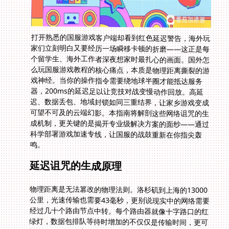
打开熟悉的国服游戏客户端却看到红色延迟警告，海外玩
家们立刻明白又要经历一场瞬移卡顿的折磨——这正是每
个留学生、海外工作者深夜想家时最扎心的画面。国外怎
么玩国服游戏教程的核心痛点，本质是物理距离撕裂的游
戏神经。当你的操作指令需要绕地球半圈才能抵达服务
器，200ms的延迟足以让竞技对战变慢动作回放。高延
迟、数据丢包、地域封锁如同三重结界，让家乡游戏变成
可望不可及的云端幻影。本指南将解剖这些网络诅咒的生
成机制，更关键的是揭开专业级解决方案的面纱——通过
科学部署游戏加速专线，让国服的战鼓重新在你指尖轰
鸣。
延迟诅咒的生成原理
物理距离是无法篡改的物理法则。洛杉矶到上海的13000
公里，光速传输也需要43毫秒，更别说现实中的网络需要
经过几十个路由节点中转。每个路由器就像十字路口的红
绿灯，数据包排队等待时增加的不仅仅是传输时间，更可
怕的是跨国网络高峰期拥堵造成的连续丢包。当你看到游
戏角色在墙边鬼畜抖动，实际是25%的关键数据包永远消
失在了太平洋海底光缆的漩涡里。更棘手的还有游戏公司
的区域限制策略，检测到海外IP地址后直接关闭数据传输