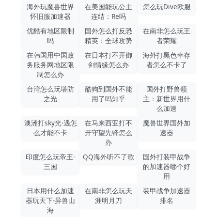
海外玩魔兽世界
在美国能玩公主
怎么玩Dive欧服
怀旧服加速器
连结：Re吗
优酷有地区限制
国外怎么打反恐
在南非怎么玩王
吗
精英：全球攻势
者荣耀
在韩国用中国政
在日本打不开御
海外打黑色幸存
务服务网地区限
剑情缘怎么办
者怎么不卡了
制怎么办
台湾怎么玩塔防
酷狗到国外不能
国外打野兽领
之光
用了吗知乎
主：新世界用什
么加速
澳洲打sky光·遇怎
在马来西亚打不
魔兽世界国外加
么才能不卡
开守望先锋怎么
速器
办
印度怎么玩帝王·
QQ海外听不了歌
国外打装甲战争
三国
的加速器哪个好
用
日本用什么加速
在南非怎么玩天
装甲战争加速器
器玩天下-异兽山
涯明月刀
排名
海