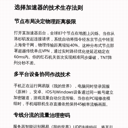
选择加速器的技术生存法则
节点布局决定物理距离极限
打开某加速器后台，全球87个节点在地图上闪烁。当你从
洛杉矶发起连接请求，系统自动将指令经东京节点中转至
上海骨干网，物理传输距离缩短40%。这种分布式节点部
署超越传统单点VPN，通过实时路径优化使延迟稳定在
60ms内。你的红石机关首次实现精准同步爆破，TNT阵
列分秒不差。
多平台设备协同作战技术
手机正在运行网易版《我的世界》，电脑同时登录国服
《原神》。安卓、iOS与Windows设备通过同一账号建立
加密隧道，游戏流量自动分流传输。当你在PC端修改模
组时，手机端联机生存直播依然保持45帧率流畅画面。
专线分流的流量治理密码
服务器智能识别网易《我的世界》UDP连接特征，将其引
入独立数据通道。与此同时，《原神》的TCP请求分流至
另一条线路，避免数据混传导致的丢包。这种基于协议类
型的智能分流技术，使得联机操作延迟较传统VPN降低