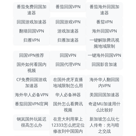
番茄免费回国加
番茄回国VPN
番茄海外回国加
速器
速器
回国游戏加速器
回国游戏VPN
番茄VPN
翻墙回国VPN
游戏加速器
海外回国VPN
归雁VPN
归雁加速器
一键解除腾讯视
频地域限制
回国VPN推荐
回国VPN
一键海外回国VPN
国外如何看国内
回国代理VPN
回国影音加速
视频
CF免费回国游戏
在国外虎牙直播
海外华人翻回国
加速器
地域限制怎么用
内VPN
海外华人必备VPN
华人必备神器
美国回国加速器
番茄回国VPN官网
国外怎么看腾讯
奇迹MU加速用什
视频
么比较好
钢岚国外玩延迟
在意大利用掌上
新加坡怎么玩七
很高怎么办
12333怎么把定位
人传奇：光与暗
修改到中国国内
之交战