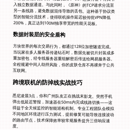
200%，真正达到100M独享带宽的性能天花板。
数据封装层的安全盾构
方块世界的每次交易行为，都通过128位加密隧道完成。
当玩家在多人服务器传递钻石时，数据先被切片封装成多
重加密包，经专线服务器重组解密后传送给网易服务器。
全程规避中间人劫持风险，你的皮肤仓库不再裸奔于公共
互联网。
跨境联机的防掉线实战技巧
悉尼凌晨3点，你和广州队友正在挑战末影龙。突然手机
弹出低延迟警报，加速器在50ms内完成线路切换——这
得益于全天候监控的智能巡检机制。专业工程团队会模拟
不同地区环境进行压力测试，提前修复可能导致连接波动
的路由节点，技术保障效率较常规服务提升三倍响应速
度。