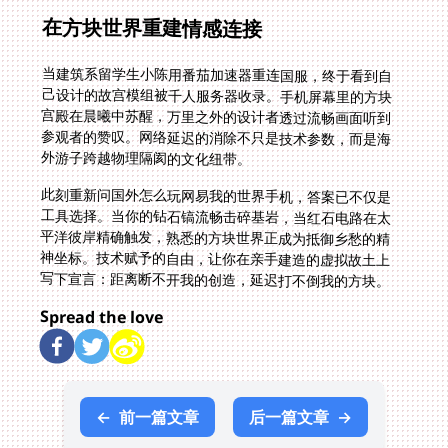
在方块世界重建情感连接
当建筑系留学生小陈用番茄加速器重连国服，终于看到自
己设计的故宫模组被千人服务器收录。手机屏幕里的方块
宫殿在晨曦中苏醒，万里之外的设计者透过流畅画面听到
参观者的赞叹。网络延迟的消除不只是技术参数，而是海
外游子跨越物理隔阂的文化纽带。
此刻重新问国外怎么玩网易我的世界手机，答案已不仅是
工具选择。当你的钻石镐流畅击碎基岩，当红石电路在太
平洋彼岸精确触发，熟悉的方块世界正成为抵御乡愁的精
神坐标。技术赋予的自由，让你在亲手建造的虚拟故土上
写下宣言：距离断不开我的创造，延迟打不倒我的方块。
Spread the love
←
前一篇文章
后一篇文章
→