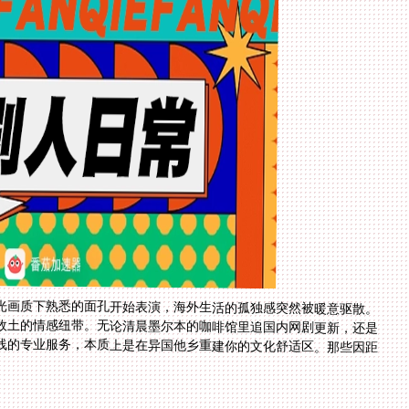
光画质下熟悉的面孔开始表演，海外生活的孤独感突然被暖意驱散。
故土的情感纽带。无论清晨墨尔本的咖啡馆里追国内网剧更新，还是
线的专业服务，本质上是在异国他乡重建你的文化舒适区。那些因距
。