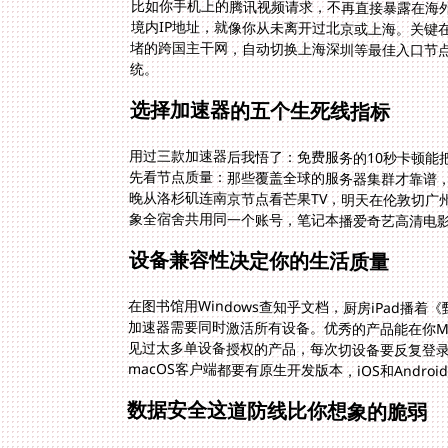
统。
选择加速器的五个生死线指标
用过三款加速器后我悟了：免费服务的10秒卡顿能
先看节点质量：那些覆盖全球的服务器集群才靠谱
晚从洛杉矶连南京节点看芒果TV，明天在伦敦切广
象全宿舍共用同一个账号，笔记本播爱奇艺高清电影
设备兼容性决定你的生活质量
在图书馆用Windows查知乎文档，厨房iPad
加速器需要同时激活所有设备。优秀的产品能在你Ma
见过太多单设备授权的产品，每次切设备要反复登录
macOS客户端都要有原生开发版本，iOS和Andr
数据安全这道防线比你想象的脆弱