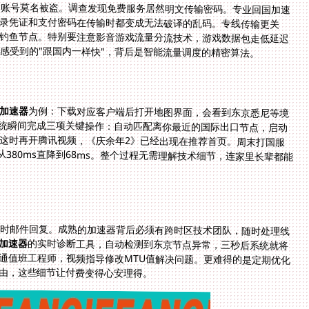
园账号莫名被盗。调查发现免费服务居然明文传输密码。专业回国加速
微博登录凭证和支付密码在传输时都变成无法破译的乱码。专线传输更关
开钓鱼节点。特别要注意影音游戏流量分流技术，游戏数据包走低延迟
感受到的"跟国内一样快"，背后是智能流量调度的精密算法。
加速器
为例：下载对应客户端后打开地图界面，会看到东京悉尼等境
外据点与北上广深的专线连接。点击"智能连接"，系统瞬间完成三项关键操作：自动匹配离你最近的国际出口节点，启动
军用级数据加密，并选择上海电信作为最优入境点。这时再开腾讯视频，《庆余年2》已经出现在推荐首页。周末打国服
LOL时，手动切换到杭州的BGP多线游戏专线，延迟从380ms直降到68ms。整个过程无需理解技术细节，连家里长辈都能
小时邮件回复。成熟的加速器背后必须有跨时区技术团队，随时处理线
加速器
的实时诊断工具，自动检测到东京节点异常，三秒后系统就将
流量切换到新加坡备用线路。内置的问题反馈直接接通值班工程师，视频指导修改MTU值解决问题。更难得的是定期优化
由，这些细节让付费变得心安理得。