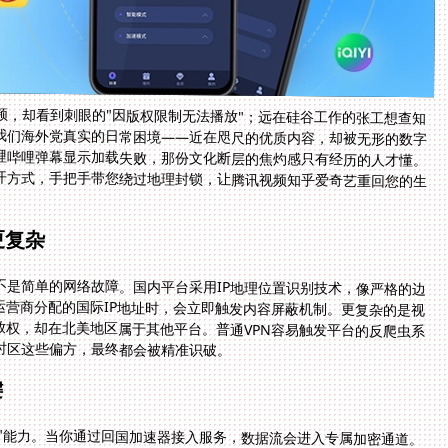
频，却看到刺眼的"因版权限制无法播放"；远在硅谷工作的张工想查知
是我们海外党真实的日常困境——近在咫尺的优质内容，却被无形的数字
哩哔哩弹幕显示加载失败，那份文化断层的焦灼感只有经历的人才懂。
开方式，手把手带您绕过地理封锁，让腾讯视频知乎爱奇艺重回您的生
更复杂
？这不是简单的网络故障。国内平台采用IP地理位置识别技术，像严格的边
运营商分配的国际IP地址时，会立即触发内容屏蔽机制。更复杂的是视
放权，却在北美地区属于其他平台。普通VPN容易触发平台的反爬虫系
时区这些偏方，最终都会被精准识破。
键
"能力。当你通过回国加速器接入服务，数据流会进入专属加密通道。
外公网，而是被导向加速器的回国专线节点。这时服务器检测到的将是
在于要选择带智能路由功能的系统，它能像经验丰富的导航员，避开拥
点。这种物理位置伪装配合线路优化，才能稳定骗过平台的区域验证系