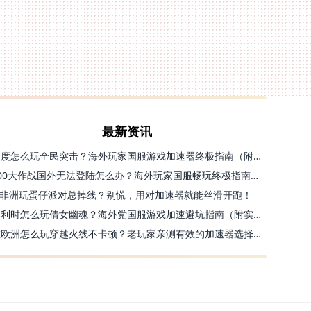
最新资讯
印度怎么玩全民突击？海外玩家国服游戏加速器终极指南（附原神延迟优化+精灵之境加速器选择）
300大作战国外无法登陆怎么办？海外玩家国服畅玩终极指南（附实测推荐）
非洲玩蛋仔派对总掉线？别慌，用对加速器就能丝滑开跑！
比利时怎么玩倩女幽魂？海外党国服游戏加速避坑指南（附实测推荐）
在欧洲怎么玩穿越火线不卡顿？老玩家亲测有效的加速器选择指南