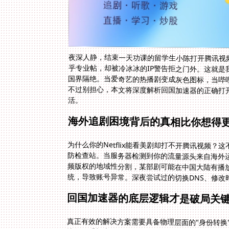
夜深人静，结束一天功课的留学生小陈打开腾讯视
乎专业帖，却被冷冰冰的IP警告拒之门外。这就
国界隔绝。当爱奇艺的热播剧变成灰色图标，当哔
不过别担心，本文将深度解析回国加速器的正确打
活。
海外追剧困境背后的真相比你想得
为什么你的Netflix能看美剧却打不开腾讯视频
防检查站。当服务器检测到你的流量源头来自海外
频版权的地域性分割，某部剧可能在中国大陆有播
统，导致账号异常。深夜尝试过的切换DNS、修改
回国加速器的底层逻辑才是破局关
真正有效的解决方案需要具备物理层面的"身份转换
比如你手机上的腾讯视频请求，不再直接暴露在海
境内IP地址，就像你从未离开过北京或上海。关键
堵的跨国主干网，自动切换上海深圳等最佳入口节