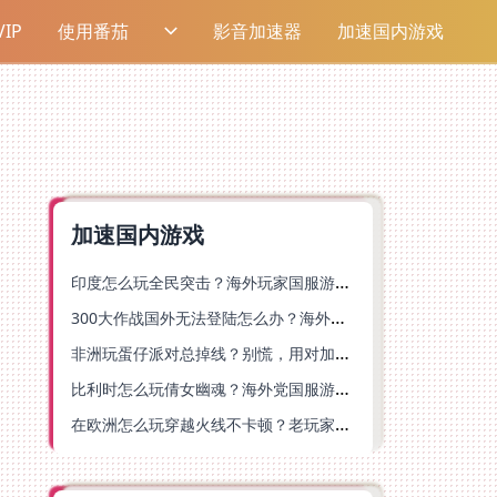
IP
使用番茄
影音加速器
加速国内游戏
加速国内游戏
印度怎么玩全民突击？海外玩家国服游戏加速器终极指南（附原神延迟优化+精灵之境加速器选择）
300大作战国外无法登陆怎么办？海外玩家国服畅玩终极指南（附实测推荐）
非洲玩蛋仔派对总掉线？别慌，用对加速器就能丝滑开跑！
比利时怎么玩倩女幽魂？海外党国服游戏加速避坑指南（附实测推荐）
在欧洲怎么玩穿越火线不卡顿？老玩家亲测有效的加速器选择指南