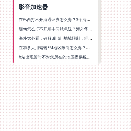
影音加速器
在巴西打不开海通证券怎么办？3个海外生活痛点的统一解决方案
缅甸怎么打不开顺丰同城急送？海外华人必备的回国加速指南（附B站会员游戏解决方案）
海外党必看：破解Bilibili地域限制，轻松追剧听歌还能流畅理财的实用指南
在加拿大用蜻蜓FM地区限制怎么办？海外党亲测有效的回国加速方案
b站出现暂时不对您所在的地区提供服务怎么回事？海外党亲测有效的回国加速方案