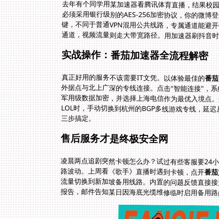
去年有个同学用某加速器看腾讯体育直播，结果校
必须采用银行级别的AES-256加密协议，你的
键，不同于普通VPN混用公共线路，专属通道能避
通道，视频流量则走大带宽路径。用加速器刷抖音时
实战操作：番茄加速器全流程解密
真正好用的服务不该需要IT文凭。以体验最佳的
番茄
三步搞定。
售后服务才是终极安全网
凌晨两点追剧突然卡顿怎么办？试过有些客服要24
路波动。上周看《歌手》直播时遇到卡顿，点开
番茄
报告，邮件告知某日因海底光缆维修临时启用备用路