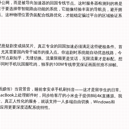
把悬疑剧变成搞笑片。真正专业的回国加速必须满足这些硬核条件。首
，尤其需要国内骨干城市的接入点。你追剧时系统能自动优选线路，今
州节点刷知乎，无缝切换。流量限额更是笑话，无限流量才是标配。想
同时手机玩国服吃鸡，独享的100M专线带宽保证画面丝滑不掉帧。
播着《甄嬛传》当背景音，睡前拿安卓手机刷抖音——这才是留学生的日常。
cBook上处理邮件时，同步给客厅的小米盒子提供B站4K直播源。我
。真正人性化的服务，就该支持一人多端自由切换，Windows和
oid应用更要深度适配系统特性。