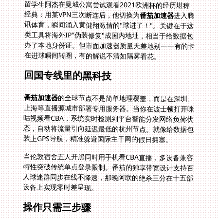
留学生阿杰在曼城公寓尝试观看2021欧洲杯的经历堪称
经典：用某VPN三次断连后，他切换为
番茄加速器
进入腾
讯体育，瞬间涌入黄健翔激情的"球进了！"。关键在于这
类工具将海外IP"伪装修复"成国内地址，相当于给数据包
办了本地身份证。但市面加速器质量天差地别——有的卡
在进球瞬间转圈，有的解说不清如隔雾看花。
回国专线里的黑科技
番茄加速器
的全球节点不是简单地理覆盖，而是在深圳、
上海等直播源城市部署专用服务器。当你在波士顿打开咪
咕视频看CBA，系统实时检测到平台智能分发网络负荷状
态，自动将流量引向延迟最低的杭州节点。就像给数据包
装上GPS导航，精准躲避国际主干网的假日拥塞。
当伦敦宿舍五人开黑同时用手机看CBA直播，多设备兼容
特性突破传统单点登录限制。番茄的独享带宽设计支持百
人球迷群同步在线不降速，那晚阿联的绝杀三分在十五部
设备上实现零时差呈现。
操作只需三步骤