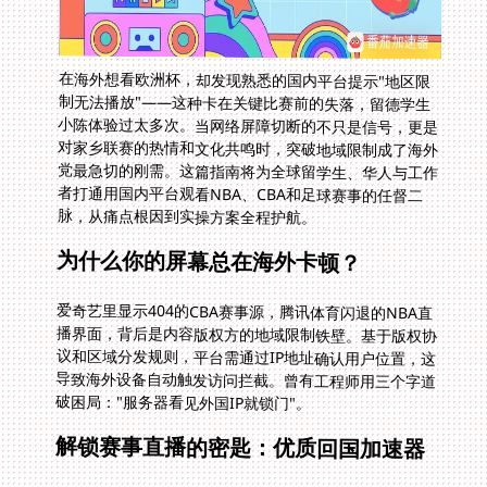
在海外想看欧洲杯，却发现熟悉的国内平台提示"地区限
制无法播放"——这种卡在关键比赛前的失落，留德学生
小陈体验过太多次。当网络屏障切断的不只是信号，更是
对家乡联赛的热情和文化共鸣时，突破地域限制成了海外
党最急切的刚需。这篇指南将为全球留学生、华人与工作
者打通用国内平台观看NBA、CBA和足球赛事的任督二
脉，从痛点根因到实操方案全程护航。
为什么你的屏幕总在海外卡顿？
爱奇艺里显示404的CBA赛事源，腾讯体育闪退的NBA直
播界面，背后是内容版权方的地域限制铁壁。基于版权协
议和区域分发规则，平台需通过IP地址确认用户位置，这
导致海外设备自动触发访问拦截。曾有工程师用三个字道
破困局："服务器看见外国IP就锁门"。
解锁赛事直播的密匙：优质回国加速器