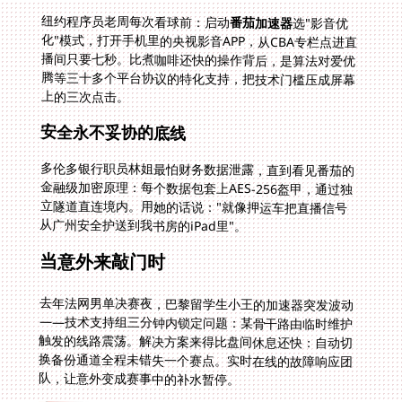
纽约程序员老周每次看球前：启动
番茄加速器
选"影音优
化"模式，打开手机里的央视影音APP，从CBA专栏点进直
播间只要七秒。比煮咖啡还快的操作背后，是算法对爱优
腾等三十多个平台协议的特化支持，把技术门槛压成屏幕
上的三次点击。
安全永不妥协的底线
多伦多银行职员林姐最怕财务数据泄露，直到看见番茄的
金融级加密原理：每个数据包套上AES-256盔甲，通过独
立隧道直连境内。用她的话说："就像押运车把直播信号
从广州安全护送到我书房的iPad里"。
当意外来敲门时
去年法网男单决赛夜，巴黎留学生小王的加速器突发波动
——技术支持组三分钟内锁定问题：某骨干路由临时维护
触发的线路震荡。解决方案来得比盘间休息还快：自动切
换备份通道全程未错失一个赛点。实时在线的故障响应团
队，让意外变成赛事中的补水暂停。