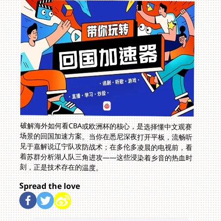
破解海外如何看CBA或欧洲杯的核心，是选择懂中文观赛
场景的回国加速方案。当你在悉尼深夜打开平板，流畅听
见于嘉解说辽宁队攻防战术；在多伦多凌晨的电视前，看
着苏群分析湖人队三角进攻——这些浸染着乡音的热血时
刻，正是技术存在的温度。
Spread the love