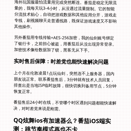
海外玩国服最怕流量用完或突然断连。番茄是稳定无限流
量的，我每天玩3-4小时，从没遇过流量限制。它的智能
分流技术贴心，自动把游戏数据和其他应用分开，游戏走
专线，刷视频聊天走普通线路，既保证游戏速度又不影响
其他操作。
另外番茄用专线传输+AES-256加密，我的仙剑账号绑定
了银行卡，之前担心被盗，用番茄后从没出现异常登录。
加密技术像给数据加了锁，黑客无从下手。
实时售后保障：时差党也能快速解决问题
上个月在伦敦凌晨1点玩仙剑，突然连不上服务器，国内
朋友说正常。联系番茄售后，3分钟就有技术人员回复，
排查出是当地ISP临时故障，很快切换到备用节点，5分钟
恢复正常。
番茄售后24小时在线，不管哪个时区遇到问题都能快速解
决，对时差党来说是刚需。
QQ炫舞ios有加速器么？番茄iOS端实
测：跳节奏模式再也不卡