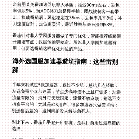
之前用某免费加速器玩非人学园，延迟90ms左右，丢包
率偶尔5%，玩ADC补刀总是慢半拍，团战被刺客一套带
走。换成番茄后，延迟稳定在35ms，丢包率几乎为0，补
刀速度提升，走位更灵活，最近胜率从45%涨到58%。
番茄针对非人学园服务器做了专门优化，智能推荐线路避
开拥堵节点，数据传输更稳定。所以非人学园加速器有
用，但要选番茄这样优化到位的产品。
海外选国服加速器避坑指南：这些雷别
踩
半年来我试过5款加速器，踩过不少坑，总结几点经验：
别选免费小众加速器，节点少高峰连不上且广告多；别选
流量有限的，海外每天玩国服，流量不够麻烦；别选不支
持多平台的，尤其是iOS用户，很多加速器只做安卓端；
别选售后差的，遇到问题没人解决急死人。
对比下来，番茄几乎避开所有坑，是我目前用过最靠谱的
选择。