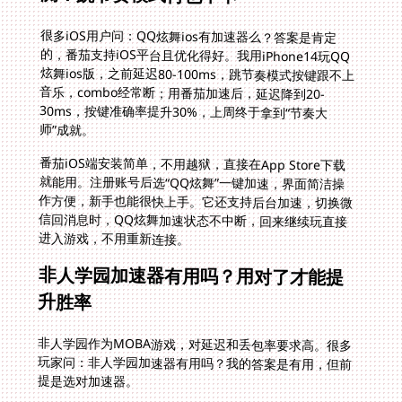
很多iOS用户问：QQ炫舞ios有加速器么？答案是肯定
的，番茄支持iOS平台且优化得好。我用iPhone14玩QQ
炫舞ios版，之前延迟80-100ms，跳节奏模式按键跟不上
音乐，combo经常断；用番茄加速后，延迟降到20-
30ms，按键准确率提升30%，上周终于拿到“节奏大
师”成就。
番茄iOS端安装简单，不用越狱，直接在App Store下载
就能用。注册账号后选“QQ炫舞”一键加速，界面简洁操
作方便，新手也能很快上手。它还支持后台加速，切换微
信回消息时，QQ炫舞加速状态不中断，回来继续玩直接
进入游戏，不用重新连接。
非人学园加速器有用吗？用对了才能提
升胜率
非人学园作为MOBA游戏，对延迟和丢包率要求高。很多
玩家问：非人学园加速器有用吗？我的答案是有用，但前
提是选对加速器。