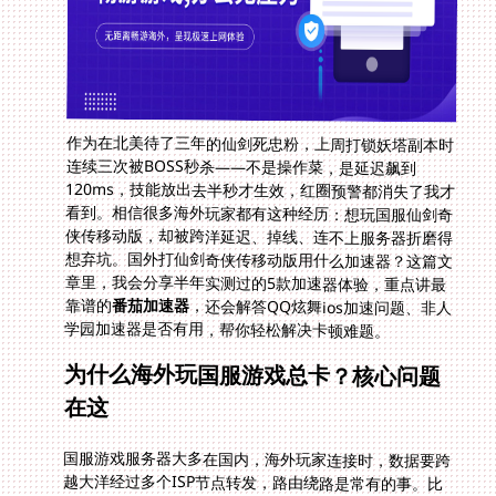
作为在北美待了三年的仙剑死忠粉，上周打锁妖塔副本时
连续三次被BOSS秒杀——不是操作菜，是延迟飙到
120ms，技能放出去半秒才生效，红圈预警都消失了我才
看到。相信很多海外玩家都有这种经历：想玩国服仙剑奇
侠传移动版，却被跨洋延迟、掉线、连不上服务器折磨得
想弃坑。国外打仙剑奇侠传移动版用什么加速器？这篇文
章里，我会分享半年实测过的5款加速器体验，重点讲最
靠谱的
番茄加速器
，还会解答QQ炫舞ios加速问题、非人
学园加速器是否有用，帮你轻松解决卡顿难题。
为什么海外玩国服游戏总卡？核心问题
在这
国服游戏服务器大多在国内，海外玩家连接时，数据要跨
越大洋经过多个ISP节点转发，路由绕路是常有的事。比
如从欧洲到国内，数据可能先到美国再转新加坡，最后才
到上海服务器，延迟自然高。加上有些海外ISP对国际带
宽限速，游戏数据包丢包率上升，表现就是卡顿、掉线、
加载慢。想要解决这些问题，加速器是唯一办法——它能