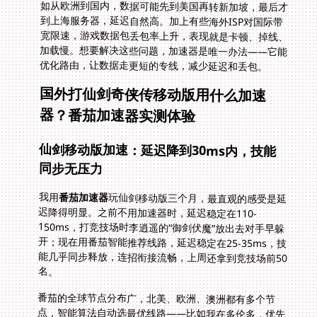
优化路由，让数据走更短的专线，减少延迟和丢包。
国外打仙剑奇侠传移动版用什么加速
器？番茄加速器实测体验
仙剑移动版加速：延迟降到30ms内，技能
同步无压力
我用
番茄加速器
玩仙剑移动版三个月，最直观的感受是延
迟降得明显。之前不用加速器时，延迟稳定在110-
150ms，打竞技场时李逍遥的“御剑伏魔”放出去对手早躲
开；现在用番茄智能推荐线路，延迟稳定在25-35ms，技
能几乎同步释放，连招衔接流畅，上周还拿到竞技场前50
名。
番茄的全球节点分布广，北美、欧洲、澳洲都有多个节
点，智能算法自动选最优线路——比如我在多伦多，优先
连上海服务器节点，减少中间转发。它还有精选回国游戏
专线，独享100M带宽，玩仙剑时不会和微信视频抢流