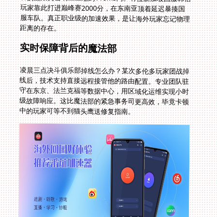
距离的存在。
实时保障背后的魔法部
凌晨三点决斗俱乐部掉线怎么办？某次多伦多玩家团战掉
线后，技术支持直接远程接管他的路由配置。专业团队驻
守在东京、法兰克福等数据中心，用区域化运维实现小时
级故障响应。这比魔法部的紧急事务司更高效，毕竟卡顿
中的玩家可等不到猫头鹰送修复指南。