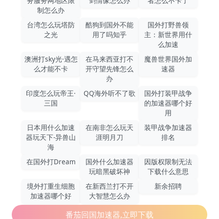
务服务网地区限
剑情缘怎么办
者怎么不卡了
制怎么办
台湾怎么玩塔防
酷狗到国外不能
国外打野兽领
之光
用了吗知乎
主：新世界用什
么加速
澳洲打sky光·遇怎
在马来西亚打不
魔兽世界国外加
么才能不卡
开守望先锋怎么
速器
办
印度怎么玩帝王·
QQ海外听不了歌
国外打装甲战争
三国
的加速器哪个好
用
日本用什么加速
在南非怎么玩天
装甲战争加速器
器玩天下-异兽山
涯明月刀
排名
海
在国外打Dream
国外什么加速器
因版权限制无法
玩暗黑破坏神
下载什么意思
境外打重生细胞
在新西兰打不开
新余招聘
加速器哪个好
大智慧怎么办
番茄回国加速器,立即下载