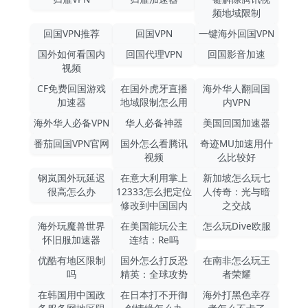
频地域限制
回国VPN推荐
回国VPN
一键海外回国VPN
国外如何看国内
回国代理VPN
回国影音加速
视频
CF免费回国游戏
在国外虎牙直播
海外华人翻回国
加速器
地域限制怎么用
内VPN
海外华人必备VPN
华人必备神器
美国回国加速器
番茄回国VPN官网
国外怎么看腾讯
奇迹MU加速用什
视频
么比较好
钢岚国外玩延迟
在意大利用掌上
新加坡怎么玩七
很高怎么办
12333怎么把定位
人传奇：光与暗
修改到中国国内
之交战
海外玩魔兽世界
在美国能玩公主
怎么玩Dive欧服
怀旧服加速器
连结：Re吗
优酷有地区限制
国外怎么打反恐
在南非怎么玩王
吗
精英：全球攻势
者荣耀
在韩国用中国政
在日本打不开御
海外打黑色幸存