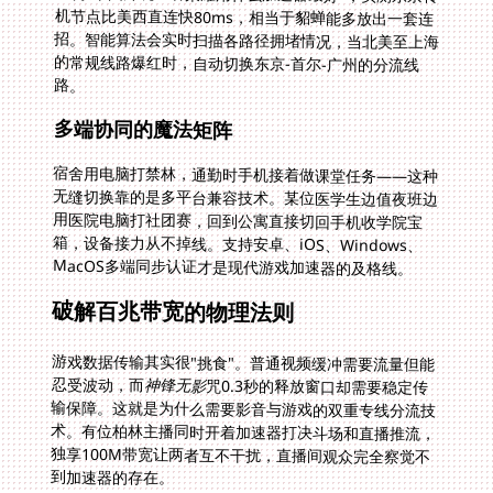
路。
多端协同的魔法矩阵
宿舍用电脑打禁林，通勤时手机接着做课堂任务——这种
无缝切换靠的是多平台兼容技术。某位医学生边值夜班边
用医院电脑打社团赛，回到公寓直接切回手机收学院宝
箱，设备接力从不掉线。支持安卓、iOS、Windows、
MacOS多端同步认证才是现代游戏加速器的及格线。
破解百兆带宽的物理法则
游戏数据传输其实很"挑食"。普通视频缓冲需要流量但能
忍受波动，而
神锋无影
咒0.3秒的释放窗口却需要稳定传
输保障。这就是为什么需要影音与游戏的双重专线分流技
术。有位柏林主播同时开着加速器打决斗场和直播推流，
独享100M带宽让两者互不干扰，直播间观众完全察觉不
到加速器的存在。