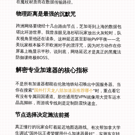
在魔杖材质而在数据传输路径。
物理距离是最强的沉默咒
跨洲网络要绕经十几台路由节点，芝加哥到上海的数据包
堪比环游世界。我曾亲眼见洛杉矶玩家放出火灰蛇时，队
友视角里他还在读条。这种延迟甚至影响PVP平衡——北
美玩家根本躲不开欧洲对手的漂浮咒，因为对方动作在你
屏幕上晚显示半秒。说到底，网络延迟才是真正的黑魔法
防御课终极BOSS。
解密专业加速器的核心指标
不是所有加速器都能在伦敦地铁站召唤出中国服务器。当
你在搜索"
国外打天龙八部加速器推荐哪个
"时，重点看它
有没有专属回国通道。那些通用型VPN就像用大货车运水
晶高脚杯，而游戏专线则是定制防震快递盒。
节点选择决定施法前摇
真正懂行的玩家会盯着延迟地图选路线。有次帮加拿大学
生调试"国外玩王者荣耀用什么加速器最好"，实测东京转
机节点比美西直连快80ms，相当于貂蝉能多放出一套连
招。智能算法会实时扫描各路径拥堵情况，当北美至上海
的常规线路爆红时，自动切换东京-首尔-广州的分流线