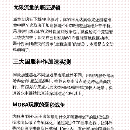
无限流量的底层逻辑
当室友疯狂下载4K电影时，你的阿瓦达索命咒还能精准
命中吗？这取决于加速器能否用加密隧道隔绝外部干扰。
采用银行级SSL协议封装游戏数据包，就像给每个咒语套
上统统加护，即便在公用机场Wi-Fi也能隔绝数据劫持。
那种打着团战突然提示"重新连接"的惨剧，本质是安全防
线崩塌了。
三大国服神作加速实测
同款加速器在不同游戏里表现截然不同。用纽约服务器玩
哈利波特·魔法觉醒
时，推荐选华南节点避免跨运营商跳
转。而
国外打天龙八部
这类MMO需持续加载大场景，实
测首尔中继站比直连深圳稳定40%以上。
MOBA玩家的毫秒战争
为解决"国外玩王者荣耀用什么加速器最好"的世纪难题，
技术团队做了专项优化。通过减少TCP握手次数，让孙尚
香的翻滚突击响应压缩到110ms内。有位新加坡国服韩信
玩家靠此打进巅峰赛2000分，在东南亚顶着延迟暴揍国
服车队。真正职业级的加速效果，是让海外玩家忘记物理