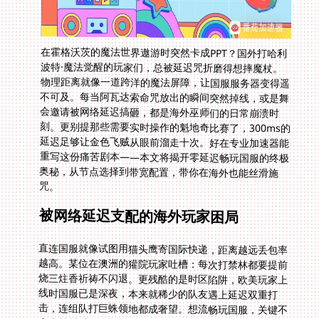
在霍格沃茨的魔法世界遨游时突然卡成PPT？国外打哈利
波特·魔法觉醒的玩家们，总被延迟咒折磨得想摔魔杖。
物理距离就像一道跨洋的魔法屏障，让国服服务器变得遥
不可及。每当阿瓦达索命咒放出的瞬间突然掉线，或是舞
会邀请被网络延迟搞砸，都是海外巫师们的日常崩溃时
刻。更别提那些需要实时操作的魁地奇比赛了，300ms的
延迟足够让金色飞贼从眼前溜走十次。好在专业加速器能
重写这份痛苦剧本——本文将揭开零延迟畅玩国服的终极
奥秘，从节点选择到带宽配置，带你在海外也能丝滑施
咒。
被网络延迟支配的海外玩家困局
直连国服就像试图用猫头鹰寄国际快递，距离越远丢包率
越高。某位在澳洲的獾院玩家吐槽：每次打禁林都要提前
烧三炷香祈祷不闪退。更残酷的是时区陷阱，欧美玩家上
线时国服已是深夜，本来就稀少的队友遇上延迟双重打
击，连组队打巨蛛领地都成奢望。想流畅玩国服，关键不