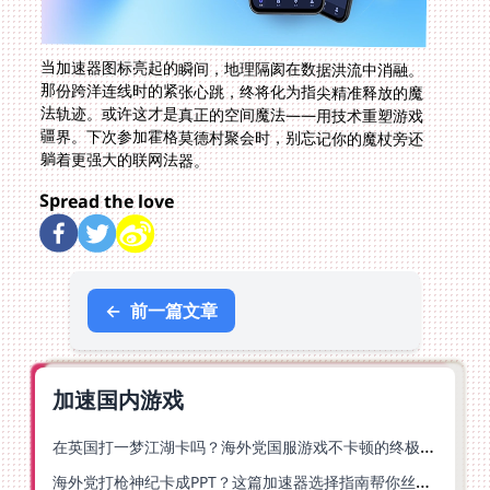
当加速器图标亮起的瞬间，地理隔阂在数据洪流中消融。
那份跨洋连线时的紧张心跳，终将化为指尖精准释放的魔
法轨迹。或许这才是真正的空间魔法——用技术重塑游戏
疆界。下次参加霍格莫德村聚会时，别忘记你的魔杖旁还
躺着更强大的联网法器。
Spread the love
←
前一篇文章
加速国内游戏
在英国打一梦江湖卡吗？海外党国服游戏不卡顿的终极解法
海外党打枪神纪卡成PPT？这篇加速器选择指南帮你丝滑上分