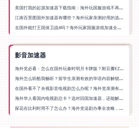
美国打我的起源加速器下载指南：海外玩国服游戏不再卡的终极方案
江南百景图国外加速器有哪些？海外玩家亲测好用的选择与避坑指南
去国外能打王国保卫战4吗？海外玩家国服游戏加速全攻略（附公主连结幻想江湖实测）
影音加速器
海外党必看：怎么在国外玩秦时明月卡牌版？附豆瓣EZCast地区限制破解法
海外怎么听酷我畅听？留学生亲测有效的华语内容解锁指南
在国外看不了央视影音电视剧怎么办呢？海外党亲测有效的回国加速方案
海外华人看国内电视剧总卡？选对回国加速器，还能解决菲律宾打不开反诈中心的问题
探花在比利时用不了怎么办？海外党追剧办事全攻略，选对加速器就够了