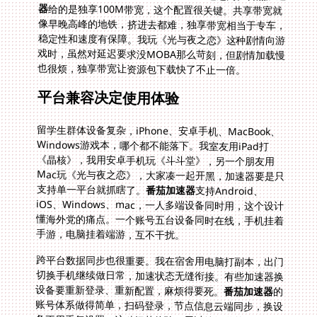
器
给的是独享100M带宽，这个配置很关键。共享带宽就
像早晚高峰的地铁，挤进去都难，独享带宽相当于专车，
稳定性和速度有保障。我玩《光与夜之恋》这种剧情向游
戏时，虽然对延迟要求没MOBA那么苛刻，但剧情加载慢
也很烦，独享带宽让资源包下载快了不止一倍。
平台兼容决定使用体验
留学生群体设备复杂，iPhone、安卓手机、MacBook、
Windows游戏本，哪个都不能落下。我室友用iPad打
《晶核》，我用安卓手机玩《斗斗堂》，另一个朋友用
Mac玩《光与夜之恋》，大家凑一起开黑，加速器要是只
支持单一平台就抓瞎了。
番茄加速器
支持Android、
iOS、Windows、mac，一人多端设备同时用，这个设计
懂海外党的痛点。一个账号五台设备同时在线，手机挂着
手游，电脑挂着端游，互不干扰。
跨平台数据同步也很重要。我在宿舍用电脑打副本，出门
切换手机继续做日常，加速状态无缝衔接。有些加速器换
设备要重新登录、重新配置，麻烦得要死。
番茄加速器
的
账号体系做得简单，扫码登录，节点信息云端同步，换设