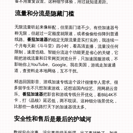
备不用重复设置。这种细节体验，用过就知道差距。
流量和分流是隐藏门槛
无限流量听起来像标配，但里面门道不少。有些加速器号
称无限，但超过一定额度就限速，或者偷偷给你降到普通
线路。
番茄加速器
的稳定无限流量是实打实的，我连续一
个月每天刷《斗斗堂》四小时，看高清直播，流量没任何
限制，速度也稳。智能分流这个功能更是省心的关键，它
能把游戏流量和日常网页浏览分开，只加速国服游戏，不
影响你上YouTube、Google。我在美国，游戏走加速通
道，查资料走本地网络，互不干扰。
精选回国影音、游戏加速专线这个设计很懂华人需求。很
多留学生不只想加速游戏，还想追国内综艺、用网易云音
乐。
番茄加速器
把影音和游戏专线分开优化，看B站4K不
卡，打《晶核》延迟低，两不耽误。这种细分场景优化，
比那些一条线路打天下的加速器强太多。
安全性和售后是最后的护城河
数据安全这事，没出事觉得无所谓，出了事就晚了。加速
器本质上是个代理，你的所有游戏数据都要经过它的服务