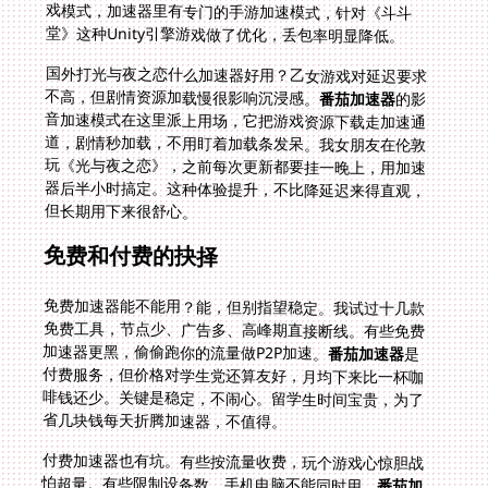
堂》这种Unity引擎游戏做了优化，丢包率明显降低。
国外打光与夜之恋什么加速器好用？乙女游戏对延迟要求
不高，但剧情资源加载慢很影响沉浸感。
番茄加速器
的影
音加速模式在这里派上用场，它把游戏资源下载走加速通
道，剧情秒加载，不用盯着加载条发呆。我女朋友在伦敦
玩《光与夜之恋》，之前每次更新都要挂一晚上，用加速
器后半小时搞定。这种体验提升，不比降延迟来得直观，
但长期用下来很舒心。
免费和付费的抉择
免费加速器能不能用？能，但别指望稳定。我试过十几款
免费工具，节点少、广告多、高峰期直接断线。有些免费
加速器更黑，偷偷跑你的流量做P2P加速。
番茄加速器
是
付费服务，但价格对学生党还算友好，月均下来比一杯咖
啡钱还少。关键是稳定，不闹心。留学生时间宝贵，为了
省几块钱每天折腾加速器，不值得。
付费加速器也有坑。有些按流量收费，玩个游戏心惊胆战
怕超量。有些限制设备数，手机电脑不能同时用。
番茄加