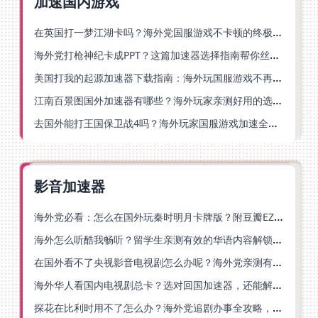
加速国内游戏
在英国打一梦江湖卡吗？海外党国服游戏不卡顿的终极解法
海外党打枪神纪卡成PPT？这篇加速器选择指南帮你丝滑上分
美国打我的起源加速器下载指南：海外玩国服游戏不再卡的终极方案
江南百景图国外加速器有哪些？海外玩家亲测好用的选择与避坑指南
去国外能打王国保卫战4吗？海外玩家国服游戏加速全攻略（附公主连结幻想江湖实测）
影音加速器
海外党必看：怎么在国外玩秦时明月卡牌版？附豆瓣EZCast地区限制破解法
海外怎么听酷我畅听？留学生亲测有效的华语内容解锁指南
在国外看不了央视影音电视剧怎么办呢？海外党亲测有效的回国加速方案
海外华人看国内电视剧总卡？选对回国加速器，还能解决菲律宾打不开反诈中心的问题
探花在比利时用不了怎么办？海外党追剧办事全攻略，选对加速器就够了