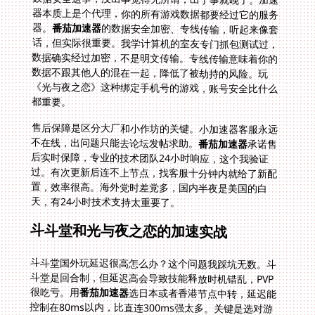
器。
番茄加速器
的数据安全加密、专线传输，听起来像套
话，但实际很重要。我学计算机的室友专门抓包测试过，
数据确实经过加密，不是明文传输。专线传输意味着你的
数据不跟其他人的混在一起，降低了被劫持的风险。玩
《光与夜之恋》这种绑定手机号的游戏，账号安全比什么
都重要。
售后保障是区分大厂和小作坊的关键。小加速器客服永远
不在线，出问题只能去论坛发帖求助。
番茄加速器
承诺售
后实时保障，专业的技术团队24小时响应，这个我验证
过。有次更新后连不上节点，找客服十分钟内就给了新配
置，效率很高。海外党时差党多，国内半夜是美国的白
天，有24小时技术支持太重要了。
斗斗堂和光与夜之恋的加速实战
斗斗堂国外玩延迟很高怎么办？这个问题我踩坑无数。斗
斗堂是回合制，但延迟高会导致技能释放时机错乱，PVP
很吃亏。用
番茄加速器
选日本或者香港节点中转，延迟能
控制在80ms以内，比直连300ms强太多。关键是选对游
戏模式，加速器里有专门的手游加速模式，针对《斗斗