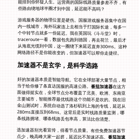
些路由绕地球半圈才到中国，延迟能不高吗？
游戏服务器的物理位置是硬伤。国服游戏服务器集中在国
内一线城市，海外玩家连上去相当于打国际长途，每多一
个中转节点就多一份延迟。我在英国玩《斗斗堂》时，
traceroute一看，数据包先跑到德国，再去荷兰，最后才
从海底光缆到中国，这一圈绕下来延迟直奔300ms。这种
网络路径不是你能改变的，但加速器可以帮你走捷径。
加速器不是玄学，是科学选路
好的加速器本质是智能导航。它在全球部署大量节点，相
当于给你修了条直达国服的高速公路。
番茄加速器
在这方
面做得挺实在，全球节点分布覆盖了北美、欧洲、东南亚
主要城市，智能推荐最优线路这个功能不是吹的。我在旧
金山测试时，系统自动选了洛杉矶到上海的专线，延迟从
280ms直接压到68ms。这背后是实时线路质量监测，哪
条线路拥堵、哪条线路丢包率高，算法比你清楚。
选加速器别光看宣传，得看节点质量。有些免费加速器节
点少，晚高峰大家一起挤，延迟比不加速还高。
番茄加速