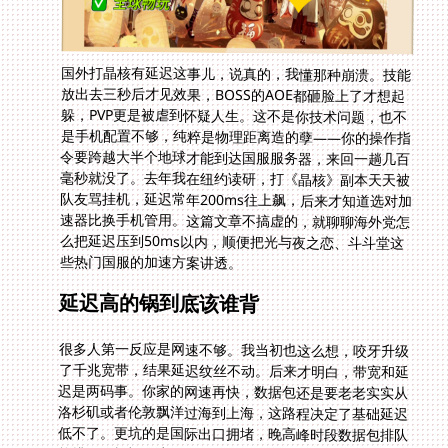
国外打晶核有延迟这事儿，说真的，我懂那种崩溃。技能
放出去三秒后才见效果，BOSS的AOE都砸脸上了才想起
躲，PVP更是被虐到怀疑人生。这不是你技术问题，也不
是手机配置不够，纯粹是物理距离造的孽——你的操作指
令要跨越大半个地球才能到达国服服务器，来回一趟几百
毫秒就没了。去年我在纽约读研，打《晶核》副本天天被
队友骂挂机，延迟常年200ms往上飙，后来才知道选对加
速器比换手机管用。这篇文章不搞虚的，就聊聊海外党怎
么把延迟压到50ms以内，顺便把光与夜之恋、斗斗堂这
些热门国服的加速方案讲透。
延迟高的锅到底该谁背
很多人第一反应是网速不够。我当初也这么想，咬牙升级
了千兆宽带，结果延迟纹丝不动。后来才明白，带宽和延
迟是两码事。你家的网速再快，数据包还是要老老实实从
洛杉矶或者伦敦飘洋过海到上海，这路程决定了基础延迟
低不了。更坑的是国际出口拥堵，晚高峰时段数据包排队
能排到你怀疑人生。运营商的国际线路质量参差不齐，有