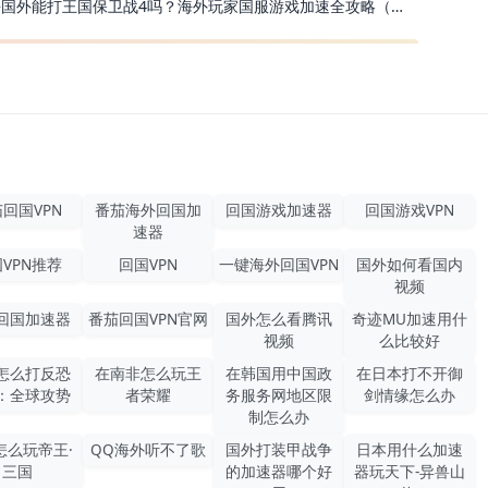
去国外能打王国保卫战4吗？海外玩家国服游戏加速全攻略（附公主连结幻想江湖实测）
回国VPN
番茄海外回国加
回国游戏加速器
回国游戏VPN
速器
VPN推荐
回国VPN
一键海外回国VPN
国外如何看国内
视频
回国加速器
番茄回国VPN官网
国外怎么看腾讯
奇迹MU加速用什
视频
么比较好
怎么打反恐
在南非怎么玩王
在韩国用中国政
在日本打不开御
：全球攻势
者荣耀
务服务网地区限
剑情缘怎么办
制怎么办
怎么玩帝王·
QQ海外听不了歌
国外打装甲战争
日本用什么加速
三国
的加速器哪个好
器玩天下-异兽山