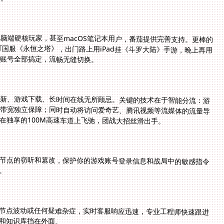
s电脑端硬核玩家，甚至macOS笔记本用户，番茄提供完善支持。更棒的
国服《永恒之塔》，出门路上用iPad挂《斗罗大陆》手游，晚上再用
茄账号全部搞定，流畅无缝切换。
新、游戏下载、长时间在线无所顾忌。关键的技术在于智能分流：游
带宽独立保障；同时自动将访问爱奇艺、腾讯视频等流媒体的流量导
在独享的100M高速车道上飞驰，团战大招丝滑出手。
节点的窃听和篡改，保护你的游戏账号登录信息和战局中的敏感指令
。
节点波动或任何疑难杂症，实时客服响应迅速，专业工程师快速跟进
和知识库挡在外面。