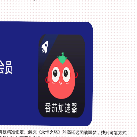
科技精准锁定。解决《永恒之塔》的高延迟团战噩梦，找到可靠方式