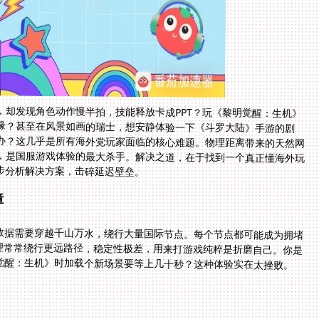
，却发现角色动作慢半拍，技能释放卡成PPT？玩《黎明觉醒：生机》
缘？甚至在风景如画的瑞士，想安静体验一下《斗罗大陆》手游的剧
办？这几乎是所有海外党玩家面临的核心难题。物理距离带来的天然网
Loss），是国服游戏体验的最大杀手。解决之道，在于找到一个真正懂海外玩
步分析解决方案，击碎延迟壁垒。
障
数据需要穿越千山万水，绕行大量国际节点。每个节点都可能成为拥堵
代理常常绕行更远路径，稳定性极差，用来打游戏纯粹是折磨自己。你是
觉醒：生机》时加载个新场景要等上几十秒？这种体验实在太挫败。