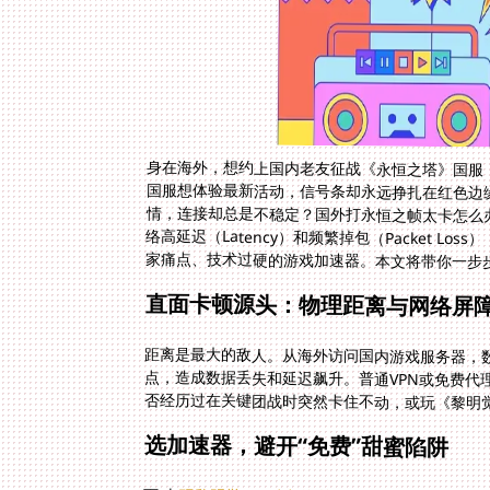
身在海外，想约上国内老友征战《永恒之塔》国服
国服想体验最新活动，信号条却永远挣扎在红色边
情，连接却总是不稳定？国外打永恒之帧太卡怎么
络高延迟（Latency）和频繁掉包（Packet 
家痛点、技术过硬的游戏加速器。本文将带你一步
直面卡顿源头：物理距离与网络屏
距离是最大的敌人。从海外访问国内游戏服务器，
点，造成数据丢失和延迟飙升。普通VPN或免费
否经历过在关键团战时突然卡住不动，或玩《黎明
选加速器，避开“免费”甜蜜陷阱