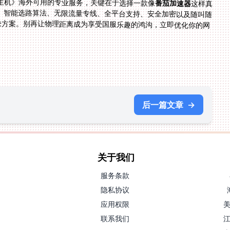
生机》海外可用的专业服务，关键在于选择一款像
番茄加速器
这样真
正为海外游戏场景深度优化的工具。强大的全球节点、智能选路算法、无限流量专线、全平台支持、安全加密以及随叫随
到的技术保障，共同构成了一道坚实的“网络屏障”解决方案。别再让物理距离成为享受国服乐趣的鸿沟，立即优化你的网
后一篇文章
→
关于我们
服务条款
隐私协议
应用权限
联系我们