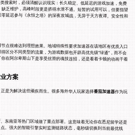
这类搜索时，必须清醒认识现实：长久稳定、低延迟的游戏加速，免费
难以胜任。免费加速器普遍节点少、带宽受限、缺乏维护，高峰时段更是挤得水泄不通。短暂的试用可以，但要指望
期保障你在北欧流畅玩《斗罗大陆》，或在北美零延迟参与《永恒之塔》的深夜攻城战，无异于天方夜谭。安全性和
用节点很难达到理想效果。地域特殊性要求加速器在该地区有优质入口
得区分不同类型的流量，为游戏数据包开辟高优先级“绿通”，而不会
了你在阿尔卑斯山下是享受丝滑的魂技连招，还是看着卡顿的动画干着
专业方案
，正是为解决这些顽疾而生。很多海外华人玩家选择
番茄加速器
作为玩
新、东南亚等热门区域做了重点部署。这意味着无论你在悉尼留学还是
口点。强大的智能引擎实时监测链路状态，毫秒级切换到当前最优线
点。