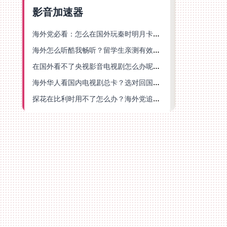
影音加速器
海外党必看：怎么在国外玩秦时明月卡牌版？附豆瓣EZCast地区限制破解法
海外怎么听酷我畅听？留学生亲测有效的华语内容解锁指南
在国外看不了央视影音电视剧怎么办呢？海外党亲测有效的回国加速方案
海外华人看国内电视剧总卡？选对回国加速器，还能解决菲律宾打不开反诈中心的问题
探花在比利时用不了怎么办？海外党追剧办事全攻略，选对加速器就够了