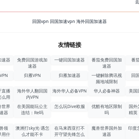
回国vpn
回国加速vpn
海外回国加速器
友情链接
加速器
免费回国游戏加
一键回国加速器
番茄免费回国加
番茄
速器
速器
VPN
归雁VPN
归雁加速器
一键解除腾讯视
回国
频地域限制
牙直播
海外华人翻回国
海外华人必备VPN
华人必备神器
美国
怎么用
内VPN
兽世界
在美国能玩公主
怎么玩Dive欧服
优酷有地区限制
国外
速器
连结：Re吗
吗
精英
兽领
澳洲打sky光·遇怎
在马来西亚打不
魔兽世界国外加
印度
界用什
么才能不卡
开守望先锋怎么
速器