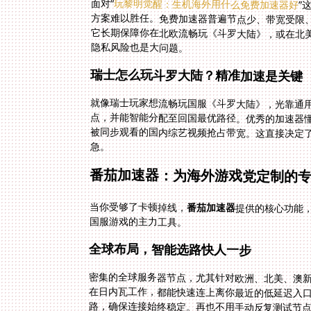
面对“
玩黎明觉醒：生机海外用什么免费加速器好
”
方案
它长
隐私风险也是大问题。
瑞士怎么玩斗罗大陆？精准加速是关键
就像瑞士玩家想流畅玩国服《斗罗大陆》，光靠通
点，并能智能分配至回国最优路径。优秀的加速器懂
被同步观看的国内综艺视频抢占带宽。这直接决定
急。
番茄加速器：为海外游戏党定制的
当你受够了卡顿掉线，
番茄加速器
提供的核心功能
国服游戏的主力工具。
全球布局，智能选路快人一步
密集的全球服务器节点，尤其针对欧洲、北美、澳
在日内瓦工作，都能快速连上离你最近的低延迟入
路，确保连接始终稳定。再也不用手动反复测试节