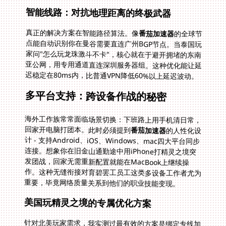
智能线路：对抗地理距离的终极武器
真正的解决方案在智能路径算法。像
番茄加速器
的全球节
点能自动识别你在曼谷需要直连广州BGP节点。当泰国玩
家问"怎么玩龙珠激斗不卡"，核心就在于避开拥堵的东南
亚公网，用专用通道直连深圳服务器组。这种优化能让延
迟稳定在80ms内，比普通VPN降低60%以上延迟波动。
多平台支持：跨设备作战的秘密
海外工作族常常面临场景切换：下班路上用手机清日常，
回家开电脑打团本。此时必须提到
番茄加速器
的人性化设
计 - 支持Android、iOS、Windows、mac四大平台同步
连接。想象你在旧金山通勤途中用iPhone打精灵之境突
发团战，回家无需重新配置就能在MacBook上继续操
作。这种无缝衔接对育碧罢工员工这类多设备工作者尤为
重要，毕竟网络质量关系到他们的职业技能变现。
美国玩精灵之境的专属优化方案
针对北美玩家需求，我实测过最有效的方案是绑定专线加