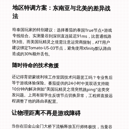
地区特调方案：东南亚与北美的差异战
法
给泰国玩家的特别建议：选择番茄的泰国True节点+游戏
专线组合。实测曼谷到深圳直连延迟91ms，比普通线路
快3倍。而美国玩精灵之境需注意运营商限制，ATT用户
建议绑定Tomato-US-03节点，避免使用Xfinity默认路由
造成的30%额外丢包。
随时待命的技术救援
还记得育碧蒙彼利埃工作室因技术问题罢工吗？专业售后
等于游戏体验保险。番茄提供的24小时中英双语支持能
10分钟内解决例如"美国玩精灵之境突然跳ping"这类突
发问题。上周有留学生反馈节点切换异常，工程师直接远
程调整了他的路由表配置。
让物理距离不再是游戏障碍
当你在旧金山金门大桥下流畅释放五行师终极技，当曼谷
玩家在龙珠激斗武道会实现完美格挡，这些畅快时刻证
明：国外玩五行师怎么不卡的困局完全可以破解。选择智
能选路+全平台支持+专线加速的组合方案，就像获得对抗
物理法则的游戏外挂。从泰国的热带季风到加州的阳光海
岸，你和国内服务器的距离，只差一个正确的网络优化决