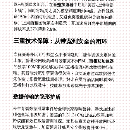
速+画质降级组合。在
番茄加速器
中启用"美西-上海电竞
专线"，同时将精灵之境的模型精度调到中级。这样既保
证150ms内的可玩延迟，又避免突发数据包导致角色瞬
移。上周西雅图玩家实测显示：开加速后月光平原地图的
掉线率从37%降到2.8%。
三重技术保障：从带宽到安全的闭环
当解决海外玩五行师怎么不卡问题时，硬件资源决定体验
上限。普通公网晚高峰时段带宽不到5M，而
番茄加速器
的独享100M带宽足够支撑4K直播推流+游戏数据并行传
输。其智能分流引擎更值得关注 - 自动识别游戏数据包优
先传输，影音流量延后处理。好比在曼谷酒店同时看B站
直播和打龙珠激斗，技能释放永远优先于弹幕加载。
数据传输的隐形护盾
去年育碧数据泄露事件给全球玩家敲响警钟。游戏加速必
须包含军用级加密，番茄的TLS1.3+ChaCha20双重加密
协议能有效拦截运营商嗅探。尤其在泰国这种开放网络环
境玩龙珠激斗，加密通道让账号安全指数提升300%。