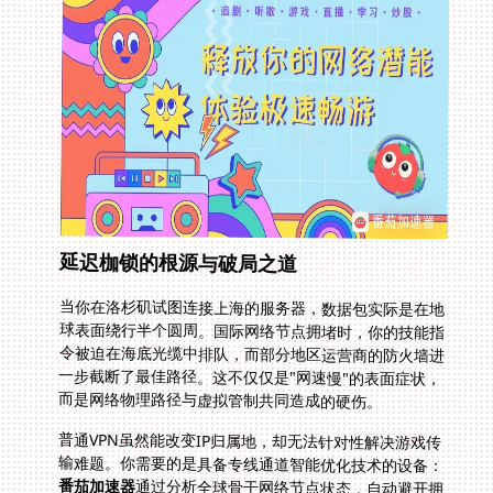
延迟枷锁的根源与破局之道
当你在洛杉矶试图连接上海的服务器，数据包实际是在地
球表面绕行半个圆周。国际网络节点拥堵时，你的技能指
令被迫在海底光缆中排队，而部分地区运营商的防火墙进
一步截断了最佳路径。这不仅仅是"网速慢"的表面症状，
而是网络物理路径与虚拟管制共同造成的硬伤。
普通VPN虽然能改变IP归属地，却无法针对性解决游戏传
输难题。你需要的是具备专线通道智能优化技术的设备：
番茄加速器
通过分析全球骨干网络节点状态，自动避开拥
堵路由，建立点对点加密隧道。上周纽约玩家反馈的《原
神》副本卡顿事件，就是通过切换至日本中转节点实现了