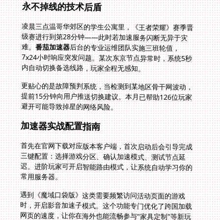
永不掉线的技术后盾
凌晨三点温哥华郊区的学生公寓里，《王者荣耀》赛季晋
级赛进行到第28分钟——此时若加速服务闪断无异于灾
难。
番茄加速器
后台的专业运维团队实施三班轮值，
7x24小时响应突发问题。某次东京节点异常时，系统5秒
内自动切换备选线路，玩家全程无感知。
更贴心的是故障预判系统，当检测到某地区骨干网波动，
提前15分钟向用户推送切换建议。本月已帮助126位玩家
避开可能导致掉星的网络风险。
加速器实战配置指南
首先在官网下载对应版本客户端，首次启动后会引导完成
三键配置：选择游戏分区、确认加速模式、测试节点延
迟。进阶玩家可开启智能路由模式，让系统自动学习你的
常用服务器。
遇到《魔域口袋版》这类需要频繁访问活动页面的游戏
时，开启影音加速子模式。这个功能专门优化了跨国加载
网页的速度，让你在海外也能流畅参与"家具定制"等新玩
法，即时获取最新版本的宅院扩建图纸，不错过任何限时