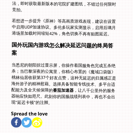
竞拍。
若想进一步提升《原神》等高画质游戏表现，建议在设置
中启用UDP加速协议。多伦多玩家实测显示，启用后璃月
港场景加载时间缩短42%，角色切换不再有贴图延迟。
国外玩国内游戏怎么解决延迟问题的终局答
案
当悉尼的朝阳掠过显示屏，你操作着国服角色完成五杀绝
杀；当巴黎深夜的公寓里，你精心布置的《魔域口袋版》
桃林仙居收获第37个好友点赞，这种无延迟的归属感正是
海外游子的精神慰藉。选择具备智能专线技术、多平台适
配能力及全天候保障的
番茄加速器
，让八千公里外的服务
器响应快如咫尺。此刻你的国服战绩列表中，再也不会出
现"延迟卡顿"的注脚。
Spread the love