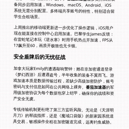
学生合租场景。
上周推出的移动端更新进一步优化了操作逻辑，iOS用户
现在能直接在控制中心启用加速。巴黎学生James反馈：
在雷蛇笔记本玩《逆水寒》时用手机热点开加速，FPS从
17飙升至60，画质开极致也无卡顿。
安全盾牌后的无忧征战
加拿大玩家Emily的遭遇敲响警钟：她在非加密通道登录
《梦幻西游》后遭遇盗号，半年收集的装备不翼而飞。游
戏加速本质是数据传输过程，若缺少高级加密防护，账号
密码与支付信息如同在公共网络上裸奔。
番茄加速器
的军
用级加密协议为每个数据包穿上铠甲，确保你的战绩和资
产安全无虞。
专线传输机制更杜绝了第三方监听风险。无论是《天涯明
月刀》的帮战指挥，还是《魔域口袋版》的新家园系统道
具交易，敏感操作全程在加密隧道完成，远离钓鱼威胁。