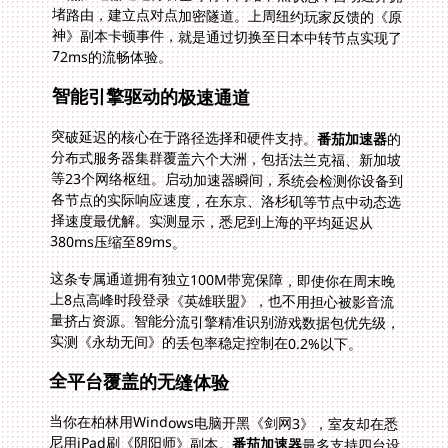
72ms的流畅体验。
智能引擎驱动的极速通道
突破延迟的核心在于路径选择和硬件支持。
番茄加速器
的
分布式服务器集群覆盖六个大洲，包括法兰克福、新加坡
等23个网络枢纽。启动加速器瞬间，系统会检测你设备到
各节点的实际响应速度，在东京、洛杉矶等节点中动态选
择速度最优解。实测显示，悉尼到上海的平均延迟从
380ms压缩至89ms。
这条专属通道拥有独立100M带宽保障，即使你在周末晚
上8点高峰时段登录《英雄联盟》，也不用担心被影音流
量挤占资源。智能分流引擎精准识别游戏数据包优先级，
实测《永劫无间》的丢包率稳定控制在0.2%以下。
全平台覆盖的无缝体验
当你在柏林用Windows电脑开黑《剑网3》，室友却在悉
尼用iPad刷《阴阳师》副本。
番茄加速器
最多支持四台设
备同步启用加速，Windows、macOS、Android、iOS
系统无需分别配置。多终端共享账号的特性，特别适合留