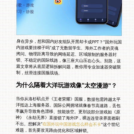
身在异乡，想和国内好友组队开黑却卡成PPT？"国外玩国
内游戏要挂梯子吗"成了无数留学生、海外工作者的灵魂
拷问。物理距离导致的网络延迟、区域限制的服务器封
锁、不稳定的国际线路，像三座大山压在心头。别急，这
篇文章将从底层逻辑拆解问题，教你用专业加速器突破限
制，丝滑连接国服战场。
为什么隔着大洋玩游戏像"太空漫游"？
当你从洛杉矶点开《王者荣耀》国服，数据包需跨越太平
洋抵达上海服务器。国际公网拥堵就像春节高速路，丢包
率飙升导致角色漂移、技能放空。更别说部分游戏如《原
神》《永劫无界》直接锁了海外IP，裸连连登录界面都刷
不出。想解决"
在国外玩中国游戏怎么样会不卡
"这个世纪
难题，首先要攻克路由优化和区域解锁。