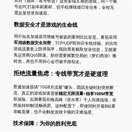
需反复登录加速器。
数据安全才是游戏的生命线
用不知名加速器导致账号被盗的案例比比皆是。番茄采用
军用级数据安全加密
，TCP/UDP双协议专线传输。好比给
游戏流量套上防弹装甲，既防黑客截取登录信息，又能避
免运营商QoS限速。那些需要频繁交易的《梦幻西游》搬
砖党，再也不用担心金币被半路劫走。
拒绝流量焦虑：专线带宽才是硬道理
普通加速器搞"10GB月流量"噱头，团战关键时刻突然断
流。真正的游戏加速需要
稳定无限流量
+
独享100M带宽
双保险。实测番茄在晚高峰《逆水寒》千人同屏战场，依
然保持80帧流畅画质。这种配置下，即便同时开着B站看
攻略直播，也不会触发游戏卡顿的灾难场景。
技术保障：为你的胜利兜底