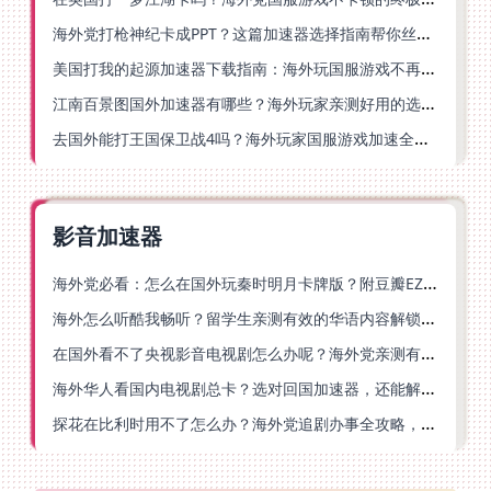
海外党打枪神纪卡成PPT？这篇加速器选择指南帮你丝滑上分
美国打我的起源加速器下载指南：海外玩国服游戏不再卡的终极方案
江南百景图国外加速器有哪些？海外玩家亲测好用的选择与避坑指南
去国外能打王国保卫战4吗？海外玩家国服游戏加速全攻略（附公主连结幻想江湖实测）
影音加速器
海外党必看：怎么在国外玩秦时明月卡牌版？附豆瓣EZCast地区限制破解法
海外怎么听酷我畅听？留学生亲测有效的华语内容解锁指南
在国外看不了央视影音电视剧怎么办呢？海外党亲测有效的回国加速方案
海外华人看国内电视剧总卡？选对回国加速器，还能解决菲律宾打不开反诈中心的问题
探花在比利时用不了怎么办？海外党追剧办事全攻略，选对加速器就够了