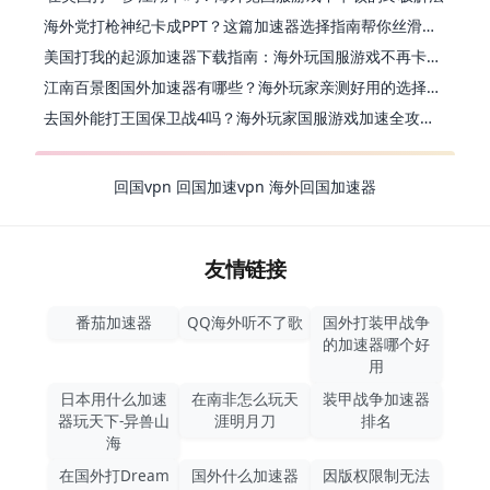
海外党打枪神纪卡成PPT？这篇加速器选择指南帮你丝滑上分
美国打我的起源加速器下载指南：海外玩国服游戏不再卡的终极方案
江南百景图国外加速器有哪些？海外玩家亲测好用的选择与避坑指南
去国外能打王国保卫战4吗？海外玩家国服游戏加速全攻略（附公主连结幻想江湖实测）
回国vpn
回国加速vpn
海外回国加速器
友情链接
番茄加速器
QQ海外听不了歌
国外打装甲战争
的加速器哪个好
用
日本用什么加速
在南非怎么玩天
装甲战争加速器
器玩天下-异兽山
涯明月刀
排名
海
在国外打Dream
国外什么加速器
因版权限制无法