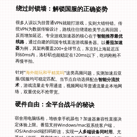
绕过封锁墙：解锁国服的正确姿势
很多人误以为挂普通VPN就能打游戏，实则大错特错。传
统VPN为数据传输设计，路线往往绕道欧美节点再回国，
反而增加延迟。专业游戏加速器的核心在于
智能推荐最优
线路
，通过自建的回国专线直连游戏服务器。以
番茄加速
器
为例，其架构覆盖200+全球节点，东京到上海延迟压
到60ms内，洛杉矶也能稳定在120ms以下，吃鸡刚枪不
再慢半拍。
针对"
海外能玩和平精英吗
"这类高频问题，实测加速后亚
服/国服均可稳定匹配。当节点自动选择配合
智能分流技
术
，游戏流量走专用通道，视频网站等普通流量走本地网
络，双重优化不抢带宽。
硬件自由：全平台战斗的秘诀
宿舍用电脑练枪，地铁拿手机舔包？加速器兼容性直接决
定体验上限。番茄支持Windows/mac双系统客户端，
iOS/Android端扫码即连，实现
一人多端设备同时用
。尤
其对《崩坏：星穹铁道》这类多端互通的游戏，同一个账
号在PC打副本刷素材，切手机继续做日常任务，全程无