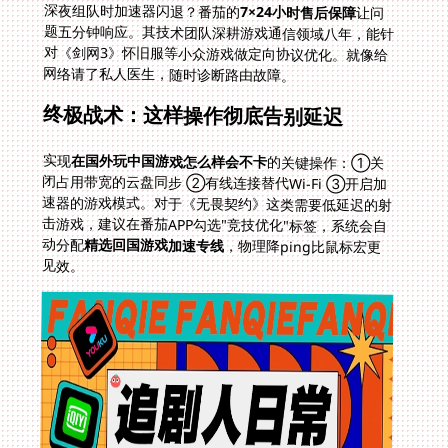
深夜组队时加速器闪退？番茄的
7×24小时售后保障
让问
题五分钟响应。其技术团队深耕游戏通信领域八年，能针
对《剑网3》怀旧服等小众游戏做定向协议优化。就像给
网络请了私人医生，随时诊断路由故障。
终极战术：这样操作彻底告别延迟
实现
在国外玩中国游戏怎么样会不卡
的关键操作：①关
闭占用带宽的云盘同步 ②有线连接替代Wi-Fi ③开启加
速器的游戏模式。对于《无畏契约》这类需要低延迟的射
击游戏，建议在番茄APP勾选"竞技优化"标签，系统会自
动分配
精选回国游戏加速专线
，物理降ping比鼠标宏更
见效。